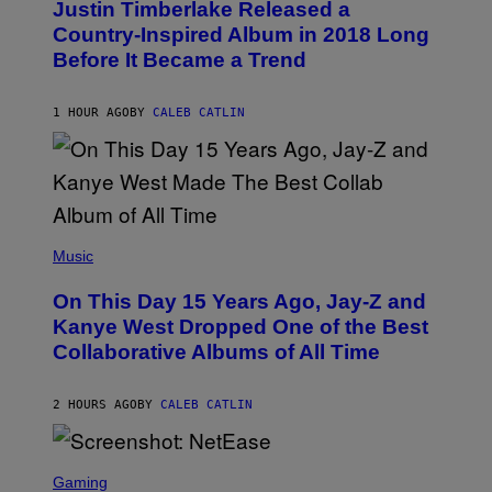
Justin Timberlake Released a
T
O
Country-Inspired Album in 2018 Long
B
Before It Became a Trend
Y
C
H
R
1 HOUR AGO
BY
CALEB CATLIN
I
S
T
O
P
H
E
(
R
P
Music
P
H
O
O
L
On This Day 15 Years Ago, Jay-Z and
T
K
O
Kanye West Dropped One of the Best
/
B
N
Collaborative Albums of All Time
Y
B
D
C
A
U
N
2 HOURS AGO
BY
CALEB CATLIN
P
I
H
E
O
L
T
S
B
O
C
Gaming
O
B