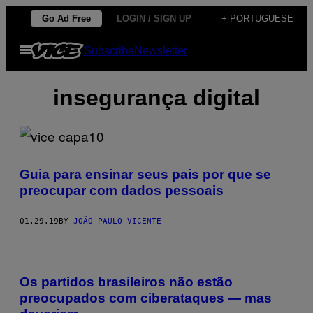
Skip
Go Ad Free
LOGIN / SIGN UP
+ PORTUGUESE
to
Open
Subscribe
Newsletter
content
Menu
insegurança digital
Guia para ensinar seus pais por que se
preocupar com dados pessoais
01.29.19
BY
JOÃO PAULO VICENTE
Os partidos brasileiros não estão
preocupados com ciberataques — mas