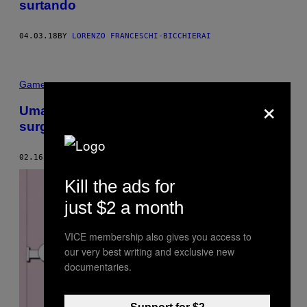
surtando
04.03.18
BY
LORENZO FRANCESCHI-BICCHIERAI
Games
×
Uma nova botnet de Internet das Coisas
surgiu nos servidores de ‘GTA’
02.16.18
BY
MACK DEGEURIN
Kill the ads for
just $2 a month
VICE membership also gives you access to
our very best writing and exclusive new
documentaries.