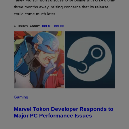
Take-Two still won’t discuss GTA Online with GTA 6 only
:
)
three months away, raising concerns that its release
R
O
could come much later.
C
K
S
4 HOURS AGO
BY
BRENT KOEPP
T
A
R
G
A
M
E
S
S
C
Gaming
R
E
Marvel Tokon Developer Responds to
E
N
Major PC Performance Issues
S
H
O