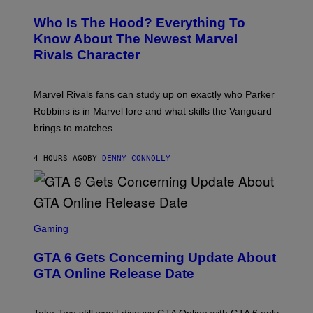
R
C
A
E
Z
N
Who Is The Hood? Everything To
E
A
K
N
Know About The Newest Marvel
R
/
S
S
N
Rivals Character
H
K
B
O
I
C
T
/
U
:
G
N
Marvel Rivals fans can study up on exactly who Parker
N
E
I
E
T
Robbins is in Marvel lore and what skills the Vanguard
V
T
T
E
brings to matches.
E
Y
R
A
I
S
S
M
A
4 HOURS AGO
BY
DENNY CONNOLLY
E
A
L
G
V
E
I
S
A
F
G
O
S
E
R
C
Gaming
T
V
R
T
E
E
Y
GTA 6 Gets Concerning Update About
V
E
I
O
N
M
GTA Online Release Date
)
S
A
H
G
O
E
T
S