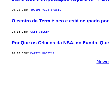
09.25.13
BY
EQUIPE VICE BRASIL
O centro da Terra é oco e está ocupado por 
08.18.13
BY
GABE GILKER
Por Que os Críticos da NSA, no Fundo, Que
08.06.13
BY
MARTIN ROBBINS
Newe