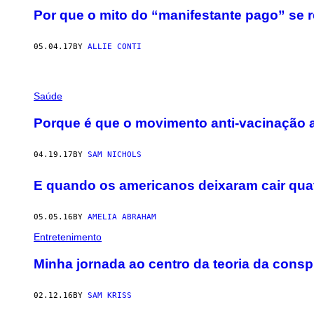
Por que o mito do “manifestante pago” se 
05.04.17
BY
ALLIE CONTI
Saúde
Porque é que o movimento anti-vacinação 
04.19.17
BY
SAM NICHOLS
E quando os americanos deixaram cair qu
05.05.16
BY
AMELIA ABRAHAM
Entretenimento
Minha jornada ao centro da teoria da consp
02.12.16
BY
SAM KRISS