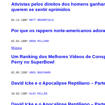
Ativistas pelos direitos dos homens ganh
querem se sentir oprimidos
02.12.16
BY
MATT BROOMFIELD
Por que os rappers norte-americanos ador
02.02.16
BY
DREW MILLARD
Música
Um Ranking dos Melhores Vídeos de Conspi
Perry no SuperBowl
02.05.15
BY
GREG BOUCHARD
David Icke e o Apocalipse Reptiliano – Part
10.02.13
BY
ALEX MILLER
David Icke e o Apocalipse Reptiliano – Part