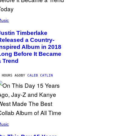
usic
Justin Timberlake
Released a Country-
Inspired Album in 2018
Long Before It Became
a Trend
 HOURS AGO
BY
CALEB CATLIN
usic