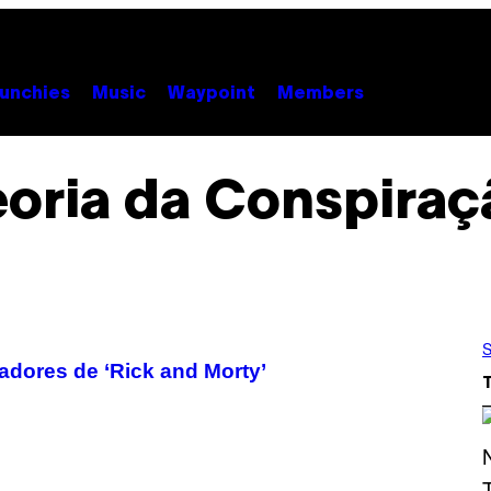
unchies
Music
Waypoint
Members
eoria da Conspiraç
S
adores de ‘Rick and Morty’