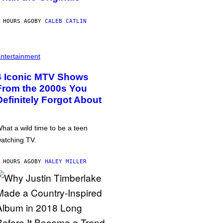
 HOURS AGO
BY
CALEB CATLIN
ntertainment
4 Iconic MTV Shows
From the 2000s You
Definitely Forgot About
hat a wild time to be a teen
atching TV.
 HOURS AGO
BY
HALEY MILLER