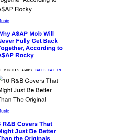
usic
Why A$AP Mob Will
Never Fully Get Back
Together, According to
A$AP Rocky
1 MINUTES AGO
BY
CALEB CATLIN
usic
8 R&B Covers That
Might Just Be Better
Than the Originals