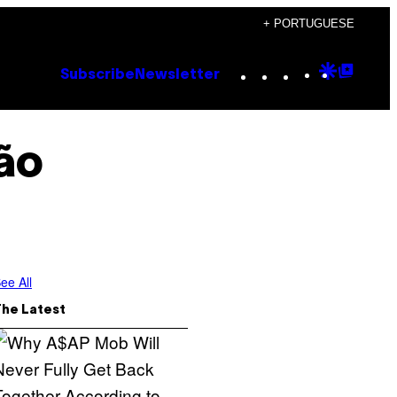
+ PORTUGUESE
Instagram
TikTok
YouTube
Google
Goog
Subscribe
Newsletter
Discove
Top
Posts
ão
ee All
The Latest