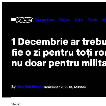
Skip
to
content
Open
Magazine
Pulse
Life
Tech
M
Menu
1 Decembrie ar trebu
fie o zi pentru toți r
nu doar pentru milita
By
December 2, 2015, 6:44am
Alex Mihăileanu
Share: