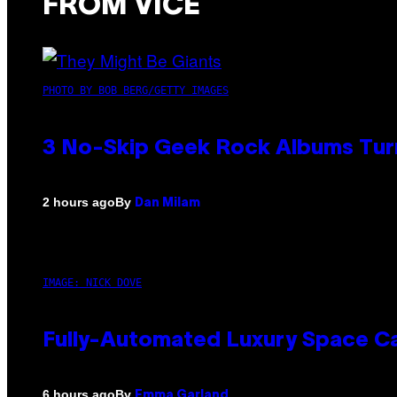
FROM VICE
PHOTO BY BOB BERG/GETTY IMAGES
3 No-Skip Geek Rock Albums Turn
By
2 hours ago
Dan Milam
IMAGE: NICK DOVE
Fully-Automated Luxury Space C
By
6 hours ago
Emma Garland