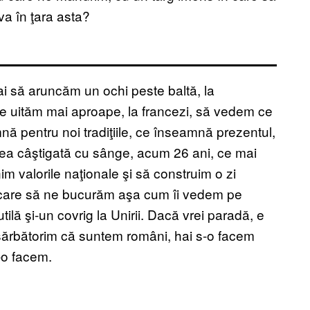
a în ţara asta?
ai să aruncăm un ochi peste baltă, la
ne uităm mai aproape, la francezi, să vedem ce
ă pentru noi tradiţiile, ce înseamnă prezentul,
ea câştigată cu sânge, acum 26 ani, ce mai
m valorile naţionale şi să construim o zi
e care să ne bucurăm aşa cum îi vedem pe
tilă şi-un covrig la Unirii. Dacă vrei paradă, e
 sărbătorim că suntem români, hai s-o facem
-o facem.