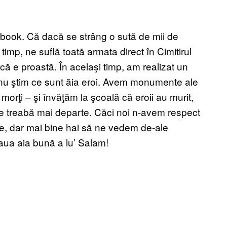
ook. Că dacă se strâng o sută de mii de
i timp, ne suflă toată armata direct în Cimitirul
ă e proastă. În acelaşi timp, am realizat un
oi nu ştim ce sunt ăia eroi. Avem monumente ale
morţi – şi învăţăm la şcoală că eroii au murit,
e treabă mai departe. Căci noi n-avem respect
ne, dar mai bine hai să ne vedem de-ale
aua aia bună a lu’ Salam!