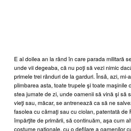
E al doilea an la rând în care parada militară s
unde vii degeaba, că nu poţi să vezi nimic dacă 
primele trei rânduri de la garduri. Însâ, azi, mi
plimbarea asta, toate trupele şi toate maşinile 
stea jumate de zi, unde oamenii să vină şi să s
vieţi sau, măcar, se antrenează ca să ne salve
fasolea cu cârnaţi sau cu ciolan, patentată de 
împărţite de primării, să continuăm, aşa cum a
costume naţionale, cu o defilare a oamenilor c