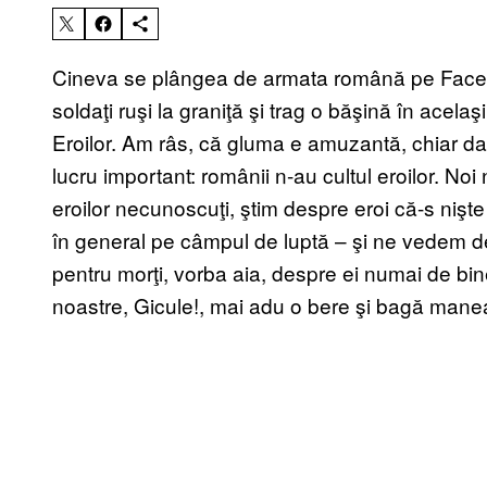
Cineva se plângea de armata română pe Faceb
soldaţi ruşi la graniţă şi trag o băşină în acelaş
Eroilor. Am râs, că gluma e amuzantă, chiar dac
lucru important: românii n-au cultul eroilor. N
eroilor necunoscuţi, ştim despre eroi că-s nişte 
în general pe câmpul de luptă – şi ne vedem d
pentru morţi, vorba aia, despre ei numai de bi
noastre, Gicule!, mai adu o bere şi bagă mane