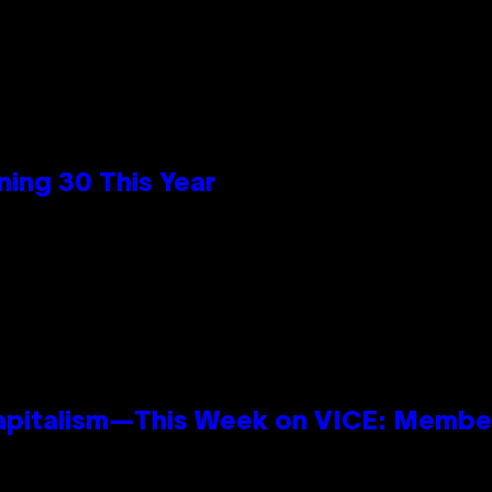
ing 30 This Year
apitalism—This Week on VICE: Membe