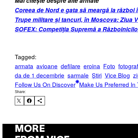
Mai citește despre alte armate
Coreea de Nord e gata să meargă la război 
Trupe militare și tancuri, în Moscova: Ziua V
SOFEX: Competiţia Supremă a Războinicilo
Tagged:
armata
avioane
defilare
eroina
Foto
fotograf
da de 1 decembrie
sarmale
Știri
Vice Blog
z
Follow Us On Discover
Make Us Preferred In 
Share:
MORE