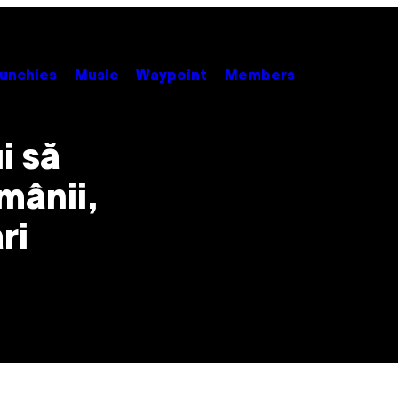
unchies
Music
Waypoint
Members
i să
omânii,
ri