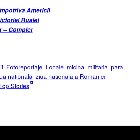
împotriva Americii
ictoriei Rusiei
r – Complet
ii
Fotoreportaje
Locale
micina
militaria
para
iua nationala
ziua nationala a Romaniei
Top Stories