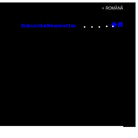
+ ROMÂNĂ
Instagram
TikTok
YouTube
Google
Goog
Subscribe
Newsletter
Discove
Top
Posts