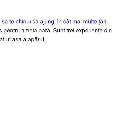
,
să te chinui să ajungi în cât mai multe țări
.
s
pentru a treia oară. Sunt trei experiențe din
faturi așa a apărut.