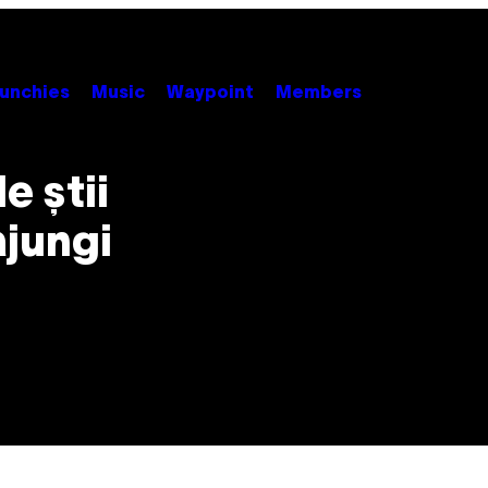
unchies
Music
Waypoint
Members
e știi
ajungi