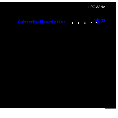
+ ROMÂNĂ
Instagram
TikTok
YouTube
Google
Goog
Subscribe
Newsletter
Discove
Top
Posts