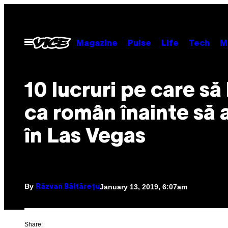
Skip
to
content
Open
Magazine
Pulse
Life
Tech
M
Menu
10 lucruri pe care să l
ca român înainte să 
în Las Vegas
By
January 13, 2019, 6:07am
Răzvan Băltărețu
Share: