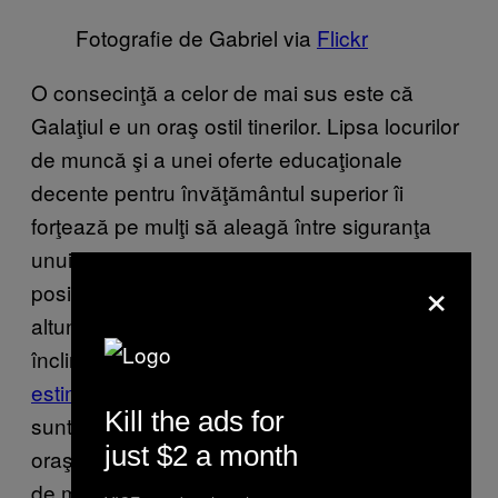
Fotografie de Gabriel via
Flickr
O consecinţă a celor de mai sus este că
Galaţiul e un oraş ostil tinerilor. Lipsa locurilor
de muncă şi a unei oferte educaţionale
decente pentru învăţământul superior îi
forţează pe mulţi să aleagă între siguranţa
unui viitor de căcat în oraşul natal şi
×
posibilitatea unui viitor mai puţin de căcat
altundeva. Balanţa demografică din Galaţi
înclină în favoarea bătrânilor. După ultimele
estimări ale Institutului Naţional de Statistică
,
Kill the ads for
sunt aproape o sută de mii de pensionari în
just $2 a month
oraşul cu o populatie de aproximativ trei sute
de mii. Nu ai nevoie de o statistică ca să-ţi dai