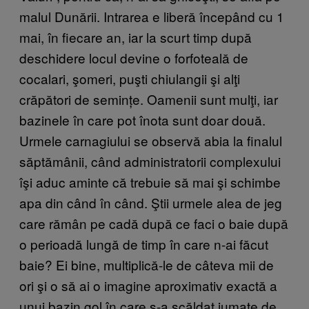
malul Dunării. Intrarea e liberă începând cu 1
mai, în fiecare an, iar la scurt timp după
deschidere locul devine o forfoteală de
cocalari, şomeri, puşti chiulangii şi alţi
crăpători de semințe. Oamenii sunt mulţi, iar
bazinele în care pot înota sunt doar două.
Urmele carnagiului se observă abia la finalul
săptămânii, când administratorii complexului
îşi aduc aminte că trebuie să mai şi schimbe
apa din când în când. Ştii urmele alea de jeg
care rămân pe cadă după ce faci o baie după
o perioadă lungă de timp în care n-ai făcut
baie? Ei bine, multiplică-le de câteva mii de
ori şi o să ai o imagine aproximativ exactă a
unui bazin gol în care s-a scăldat jumate de