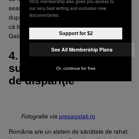
VICE membership also gives you access to
seama de asta. Politicile publice sunt făcute
our very best writing and exclusive new
documentaries.
după chipul şi asemănarea bătrânilor, pentru
că bătrânii sunt şi grosul votanţilor activi din
Support for $2
Galaţi.
See All Membership Plans
4. Medicii gălăţeni
sunt o specie pe cale
Or, continue for free
de dispariţie
presagalati.ro
Fotografie via
România are un sistem de sănătate de rahat.