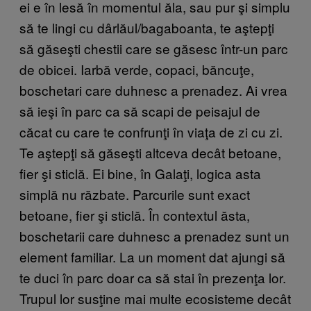
ei e în lesă în momentul ăla, sau pur şi simplu
să te lingi cu dârlăul/bagaboanta, te aştepţi
să găseşti chestii care se găsesc într-un parc
de obicei. Iarbă verde, copaci, băncuţe,
boschetari care duhnesc a prenadez. Ai vrea
să ieşi în parc ca să scapi de peisajul de
căcat cu care te confrunţi în viaţa de zi cu zi.
Te aştepţi să găseşti altceva decât betoane,
fier şi sticlă. Ei bine, în Galaţi, logica asta
simplă nu răzbate. Parcurile sunt exact
betoane, fier şi sticlă. În contextul ăsta,
boschetarii care duhnesc a prenadez sunt un
element familiar. La un moment dat ajungi să
te duci în parc doar ca să stai în prezenţa lor.
Trupul lor susţine mai multe ecosisteme decât