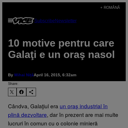
Skip
+ ROMÂNĂ
to
Open
Subscribe
Newsletter
content
Menu
10 motive pentru care
Galaţi e un oraş nasol
By
Mihai Niță
April 16, 2015, 6:32am
Share:
Cândva, Galaţiul era
un oraş industrial în
plină dezvoltare
, dar în prezent are mai multe
lucruri în comun cu o colonie minieră