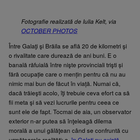
Fotografie realizată de Iulia Kelt, via
OCTOBER PHOTOS
Între Galaţi şi Brăila se află 20 de kilometri şi
o rivalitate care durează de ani buni. E o
banală răfuială între nişte provinciali trişti și
fără ocupație care o mențin pentru că nu au
nimic mai bun de făcut în viață. Numai că,
dacă trăieşti acolo, îţi trebuie ceva efort ca să
fii meta şi să vezi lucrurile pentru ceea ce
sunt ele de fapt. Tocmai de aia, un observator
exterior n-ar putea să înţeleagă dilema
morală a unui gălăţean când se confruntă cu
următoarele realităţi: a.
în Galaţi nu există