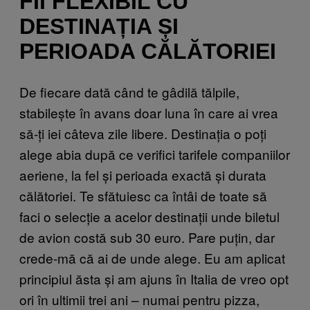
FII FLEXIBIL CU
DESTINAȚIA ȘI
PERIOADA CĂLĂTORIEI
De fiecare dată când te gâdilă tălpile,
stabilește în avans doar luna în care ai vrea
să-ți iei câteva zile libere. Destinația o poți
alege abia după ce verifici tarifele companiilor
aeriene, la fel și perioada exactă și durata
călătoriei. Te sfătuiesc ca întâi de toate să
faci o selecție a acelor destinații unde biletul
de avion costă sub 30 euro. Pare puțin, dar
crede-mă că ai de unde alege. Eu am aplicat
principiul ăsta și am ajuns în Italia de vreo opt
ori în ultimii trei ani – numai pentru pizza,