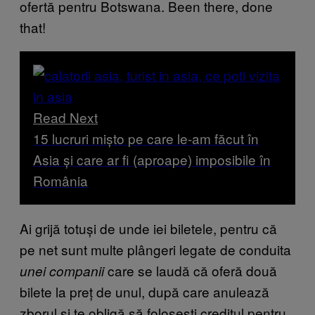
ofertă pentru Botswana. Been there, done
that!
Read Next
15 lucruri mișto pe care le-am făcut în
Asia și care ar fi (aproape) imposibile în
România
Ai grijă totuși de unde iei biletele, pentru că
pe net sunt multe plângeri legate de conduita
care se laudă că oferă două
unei companii
bilete la preț de unul, după care anulează
zborul și te obligă să folosești creditul pentru