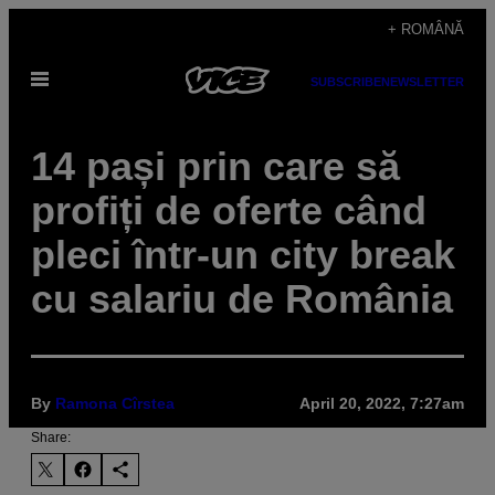
Skip
+ ROMÂNĂ
to
Open
content
SUBSCRIBE
NEWSLETTER
Menu
14 pași prin care să
profiți de oferte când
pleci într-un city break
cu salariu de România
By
Ramona Cîrstea
April 20, 2022, 7:27am
Share: