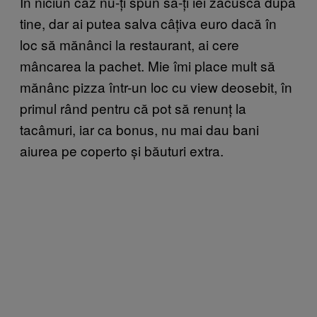
În niciun caz nu-ți spun să-ți iei zacusca după
tine, dar ai putea salva câțiva euro dacă în
loc să mănânci la restaurant, ai cere
mâncarea la pachet. Mie îmi place mult să
mănânc pizza într-un loc cu view deosebit, în
primul rând pentru că pot să renunț la
tacâmuri, iar ca bonus, nu mai dau bani
aiurea pe coperto și băuturi extra.