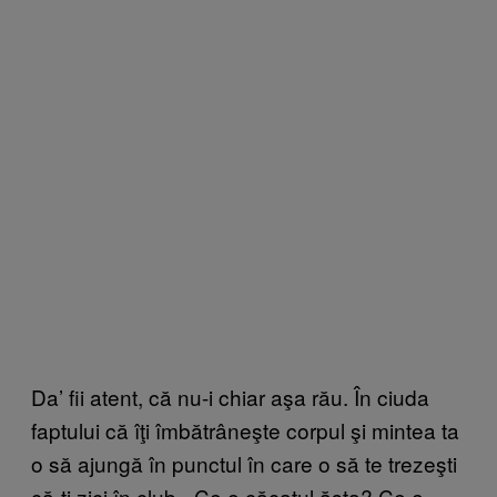
Da’ fii atent, că nu-i chiar aşa rău. În ciuda
faptului că îţi îmbătrâneşte corpul şi mintea ta
o să ajungă în punctul în care o să te trezeşti
că-ţi zici în club, „Ce e căcatul ăsta? Ce e