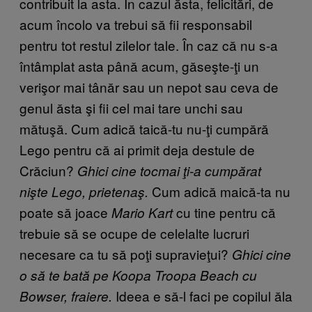
contribuit la asta. În cazul ăsta, felicitări, de
acum încolo va trebui să fii responsabil
pentru tot restul zilelor tale. În caz că nu s-a
întâmplat asta până acum, găseşte-ţi un
verişor mai tânăr sau un nepot sau ceva de
genul ăsta şi fii cel mai tare unchi sau
mătuşă. Cum adică taică-tu nu-ţi cumpără
Lego pentru că ai primit deja destule de
Crăciun?
Ghici cine tocmai ţi-a cumpărat
Cum adică maică-ta nu
nişte Lego, prietenaş.
poate să joace
cu tine pentru că
Mario Kart
trebuie să se ocupe de celelalte lucruri
necesare ca tu să poţi supravieţui?
Ghici cine
o să te bată pe Koopa Troopa Beach cu
Ideea e să-l faci pe copilul ăla
Bowser, fraiere.