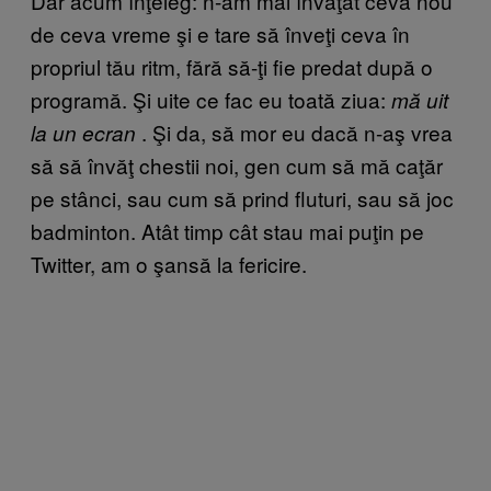
Dar acum înţeleg: n-am mai învăţat ceva nou
de ceva vreme şi e tare să înveţi ceva în
propriul tău ritm, fără să-ţi fie predat după o
programă. Şi uite ce fac eu toată ziua:
mă uit
. Şi da, să mor eu dacă n-aş vrea
la un ecran
să să învăţ chestii noi, gen cum să mă caţăr
pe stânci, sau cum să prind fluturi, sau să joc
badminton. Atât timp cât stau mai puţin pe
Twitter, am o şansă la fericire.