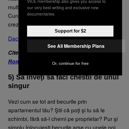
VICE membership also gives you access to
mult mai tânăr după o discuţie cu el.
our very best writing and exclusive new
documentaries.
Cunoaşte-ţi părinţii. Sunt mult mai mişto decât
crezi.
Support for $2
Dacă nu cumva-s morţi.
See All Membership Plans
Citește și
Cum să fii corporatist în
România, la 20 de ani
Or, continue for free
5) Să înveţi să faci chestii de unul
singur
Vezi cum se tot ard becurile prin
apartamentul tău? Ştii că poţi şi tu să le
schimbi, fără să-l chemi pe proprietar? Pur şi
simplu înlocuieşti becurile arse cu unele noi.