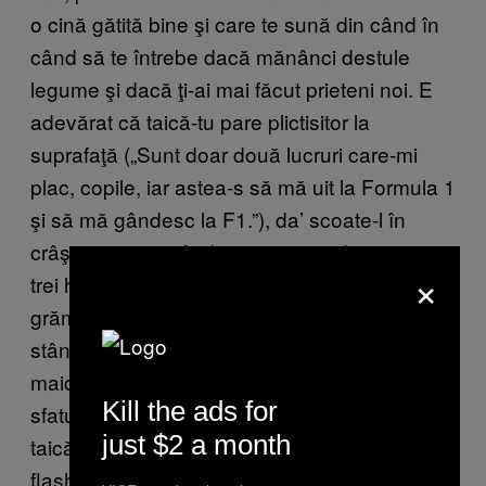
o cină gătită bine şi care te sună din când în
când să te întrebe dacă mănânci destule
legume şi dacă ţi-ai mai făcut prieteni noi. E
adevărat că taică-tu pare plictisitor la
suprafaţă („Sunt doar două lucruri care-mi
plac, copile, iar astea-s să mă uit la Formula 1
şi să mă gândesc la F1.”), da’ scoate-l în
crâşmă şi vezi cât de amuzant e după vreo
×
trei halbe de bere. Nu numai că o să aibă o
grămadă de poveşti despre cum futea el în
stânga şi-n dreapta înainte să o cunoască pe
maică-ta, dar o să aibă şi o grămadă de
Kill the ads for
sfaturi înţelepte şi întortocheate. În plus,
just $2 a month
taică-tu habar n-are de lumea ta cu Netflix,
flash mob-uri şi stick-uri, aşa că o să te simţi