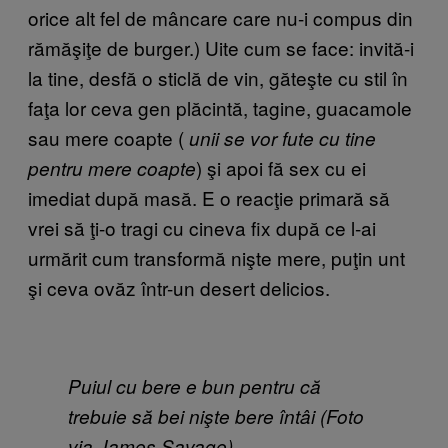
orice alt fel de mâncare care nu-i compus din
rămăşiţe de burger.) Uite cum se face: invită-i
la tine, desfă o sticlă de vin, găteşte cu stil în
faţa lor ceva gen plăcintă, tagine, guacamole
sau mere coapte (
unii
se vor fute cu tine
) şi apoi fă sex cu ei
pentru mere coapte
imediat după masă. E o reacţie primară să
vrei să ţi-o tragi cu cineva fix după ce l-ai
urmărit cum transformă nişte mere, puţin unt
şi ceva ovăz într-un desert delicios.
Puiul cu bere e bun pentru că
trebuie să bei nişte bere întâi (Foto
via James Savage)