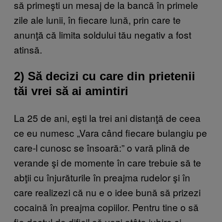
să primeşti un mesaj de la bancă în primele
zile ale lunii, în fiecare lună, prin care te
anunţă că limita soldului tău negativ a fost
atinsă.
2) Să decizi cu care din prietenii
tăi vrei să ai amintiri
La 25 de ani, eşti la trei ani distanţă de ceea
ce eu numesc „Vara când fiecare bulangiu pe
care-l cunosc se însoară:” o vară plină de
verande şi de momente în care trebuie să te
abţii cu înjurăturile în preajma rudelor şi în
care realizezi că nu e o idee bună să prizezi
cocaină în preajma copiilor. Pentru tine o să
fie destul de dificil să vezi atâta iubire şi