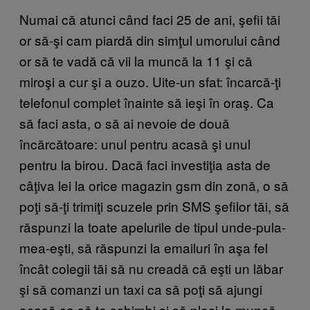
Numai că atunci când faci 25 de ani, şefii tăi
or să-şi cam piardă din simţul umorului când
or să te vadă că vii la muncă la 11 şi că
miroşi a cur şi a ouzo. Uite-un sfat: încarcă-ţi
telefonul complet înainte să ieşi în oraş. Ca
să faci asta, o să ai nevoie de două
încărcătoare: unul pentru acasă şi unul
pentru la birou. Dacă faci investiţia asta de
câţiva lei la orice magazin gsm din zonă, o să
poţi să-ţi trimiţi scuzele prin SMS şefilor tăi, să
răspunzi la toate apelurile de tipul unde-pula-
mea-eşti, să răspunzi la emailuri în aşa fel
încât colegii tăi să nu creadă că eşti un lăbar
şi să comanzi un taxi ca să poţi să ajungi
acasă ca să te schimbi şi să pleci la muncă,