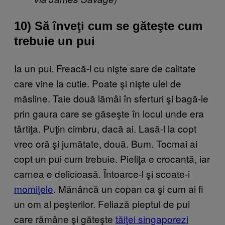
10) Să înveţi cum se găteşte cum
trebuie un pui
Ia un pui. Freacă-l cu nişte sare de calitate
care vine la cutie. Poate şi nişte ulei de
măsline. Taie două lămâi în sferturi şi bagă-le
prin gaura care se găseşte în locul unde era
târtiţa. Puţin cimbru, dacă ai. Lasă-l la copt
vreo oră şi jumătate, două. Bum. Tocmai ai
copt un pui cum trebuie. Pieliţa e crocantă, iar
carnea e delicioasă. Întoarce-l şi scoate-i
momiţele
. Mănâncă un copan ca şi cum ai fi
un om al peşterilor. Feliază pieptul de pui
care rămâne şi găteşte
tăiţei singaporezi