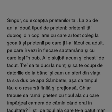
Singur, cu excepţia prietenilor tăi. La 25 de
ani ai două tipuri de prieteni: prietenii tăi
dubioşi din copilărie cu care ai fost coleg la
şcoală şi prietenii pe care ţi i-ai făcut ca adult,
pe care îi vezi în fiecare săptămână şi cu
care ieşi în pub. Ai o slujbă acum şi chestii de
făcut. Tre’ să te duci la nunţi şi să te ocupi de
datoriile de la bănci şi cam un sfert din viaţa
ta s-a dus pe apa Sâmbetei, aşa că timpul
tău e o resursă finită şi preţioasă. Chiar
trebuie să rămâi prieten cu tipul ăla cu care
împărţeai camera de cămin când erai în
facultate? Îl ştii pe tipul ăla care te-a bătut măr