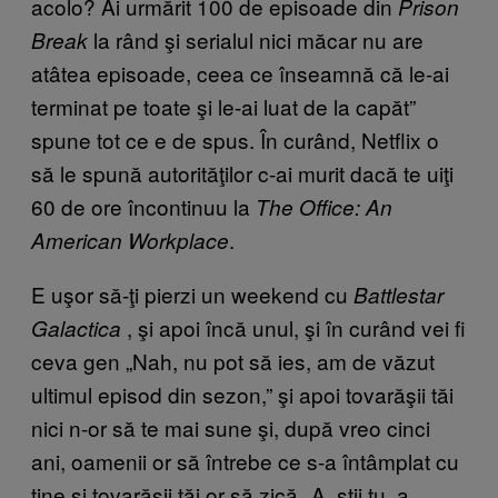
acolo? Ai urmărit 100 de episoade din
Prison
la rând şi serialul nici măcar nu are
Break
atâtea episoade, ceea ce înseamnă că le-ai
terminat pe toate şi le-ai luat de la capăt”
spune tot ce e de spus. În curând, Netflix o
să le spună autorităţilor c-ai murit dacă te uiţi
60 de ore încontinuu la
The Office: An
.
American Workplace
E uşor să-ţi pierzi un weekend cu
Battlestar
, şi apoi încă unul, şi în curând vei fi
Galactica
ceva gen „Nah, nu pot să ies, am de văzut
ultimul episod din sezon,” şi apoi tovarăşii tăi
nici n-or să te mai sune şi, după vreo cinci
ani, oamenii or să întrebe ce s-a întâmplat cu
tine şi tovarăşii tăi or să zică „A, ştii tu, a