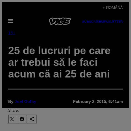
Skip
+ ROMÂNĂ
to
Open
content
SUBSCRIBE
NEWSLETTER
Menu
18+
25 de lucruri pe care
ar trebui să le faci
acum că ai 25 de ani
By
Joel Golby
February 2, 2015, 6:41am
Share: