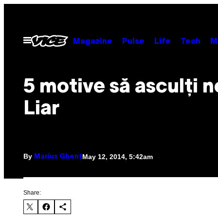
Skip
to
content
Open
Magazine
Pulse
Life
Tech
M
Menu
5 motive să asculți n
Liar
By
May 12, 2014, 5:42am
Marius Ghenț
Share: