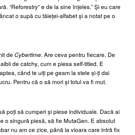
. “Reforestry” e de la sine înțeles.” Și eu care
at o supă cu tăieței-alfabet și a notat pe o
mit de
. Are ceva pentru fiecare. De
Cybertime
ibii de catchy, cum e piesa self-titled. E
ptea, când te uiți pe geam la stele și-ți dai
cru. Pentru că o să mori și totul va fi mut.
 să poți să cumperi și piese individuale. Dacă ai
de o singură piesă, să fie MutaGen. E absolut
bar nu am ce zice, până la vioara care intră fix