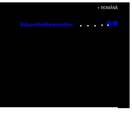
+ ROMÂNĂ
Instagram
TikTok
YouTube
Google
Goog
Subscribe
Newsletter
Discove
Top
Posts