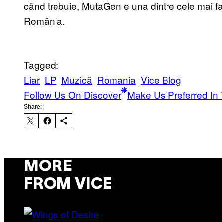
când trebuie, MutaGen e una dintre cele mai fa
România.
Tagged:
Liar
LP
Muzică
Romania
Vice Blog
Follow Us On Discover
Make Us Preferred In 
Share:
MORE
FROM VICE