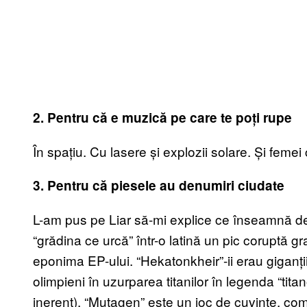
2. Pentru că e muzică pe care te poți rupe
În spațiu. Cu lasere și explozii solare. Și femei c
3. Pentru că piesele au denumiri ciudate
L-am pus pe Liar să-mi explice ce înseamnă d
“grădina ce urcă” într-o latină un pic coruptă gr
eponima EP-ului. “Hekatonkheir”-ii erau giganții
olimpieni în uzurparea titanilor în legenda “tita
inerent). “Mutagen” este un joc de cuvinte, co