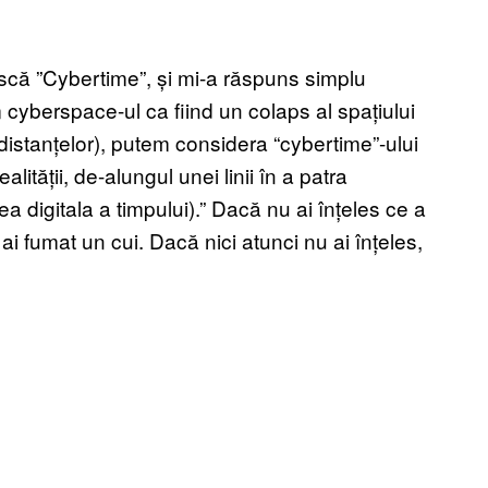
scă ”Cybertime”, și mi-a răspuns simplu
yberspace-ul ca fiind un colaps al spațiului
a distanțelor), putem considera “cybertime”-ului
alității, de-alungul unei linii în a patra
ea digitala a timpului).” Dacă nu ai înțeles ce a
ai fumat un cui. Dacă nici atunci nu ai înțeles,