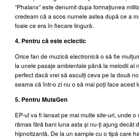
“Phalanx” este denumit dupa formațiunea militară
credeam că a scos numele astea după ce a mânc
foaie ce era în fiecare lingură.
4. Pentru că este eclectic
Orice fan de muzică electronică o să fie mulțu
la unele pasaje ambientale până la melodii al na
perfect dacă vrei să asculți ceva pe la două noa
seama că într-o zi nu o să mai poți face acest lu
5. Pentru MutaGen
EP-ul va fi lansat pe mai multe site-uri, unde o
rămas fără bani luna asta și nu-ți ajung decât 
hipnotizantă. De la un sample cu o tipă care ha