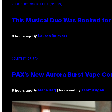
(PHOTO BY AMBER LITTLE/PRESS)
This Musical Duo Was Booked for a
By
8 hours ago
Lauren Boisvert
COURTESY OF PAX
PAX’s New Aurora Burst Vape Co
By
| Reviewed by
8 hours ago
Maha Haq
Ysolt Usigan