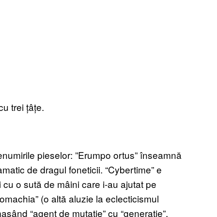
u trei țâțe.
enumirile pieselor: ”Erumpo ortus” înseamnă
amatic de dragul foneticii. “Cybertime” e
 cu o sută de mâini care i-au ajutat pe
nomachia” (o altă aluzie la eclecticismul
masând “agent de mutație” cu “generație”.