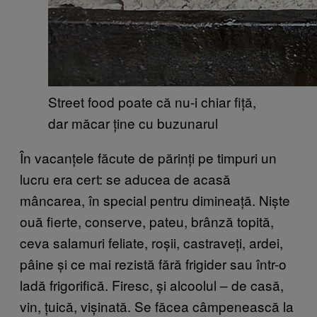
Street food poate că nu-i chiar fiță,
dar măcar ține cu buzunarul
În vacanțele făcute de părinți pe timpuri un
lucru era cert: se aducea de acasă
mâncarea, în special pentru dimineață. Niște
ouă fierte, conserve, pateu, brânză topită,
ceva salamuri feliate, roșii, castraveți, ardei,
pâine și ce mai rezistă fără frigider sau într-o
ladă frigorifică. Firesc, și alcoolul – de casă,
vin, țuică, vișinată. Se făcea câmpenească la