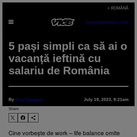
Skip
+ ROMÂNĂ
to
Open
content
SUBSCRIBE
NEWSLETTER
Menu
5 pași simpli ca să ai o
vacanță ieftină cu
salariu de România
By
Ana Tepșanu
July 19, 2023, 9:21am
Share:
Cine vorbește de work – life balance omite