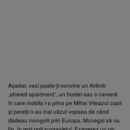
Așadar, vezi poate-ți convine un Airbnb
„shared apartment”, un hostel sau o cameră
în care mobila l-a prins pe Mihai Viteazul copil
și pereții n-au mai văzut vopsea de când
dădeau mongolii prin Europa. Mucegai să nu
fie, în rest poți supraviețui. Exagerez un pic.