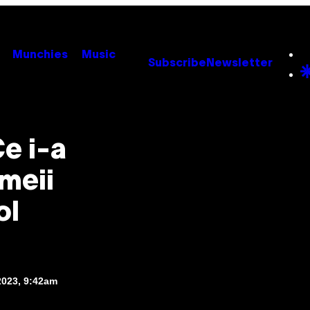
Munchies
Music
Subscribe
Newsletter
Ce i-a
meii
ol
2023, 9:42am