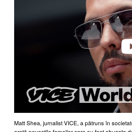
Play 
Matt Shea, jurnalist VICE, a pătruns în societa
arată poveștile femeilor care au fost abuzate de