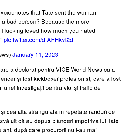
oicenotes that Tate sent the woman
m I a bad person? Because the more
 it. I fucking loved how much you hated
?”
pic.twitter.com/drAFHkvf2d
ews)
January 11, 2023
 care a declarat pentru VICE World News că a
luencer și fost kickboxer profesionist, care a fost
nei investigații pentru viol și trafic de
 și cealaltă strangulată în repetate rânduri de
zvăluit că au depus plângeri împotriva lui Tate
u ani, după care procurorii nu l-au mai