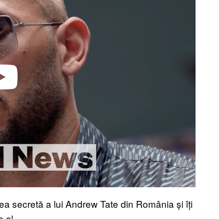
video
tea secretă a lui Andrew Tate din România și îți
 el.