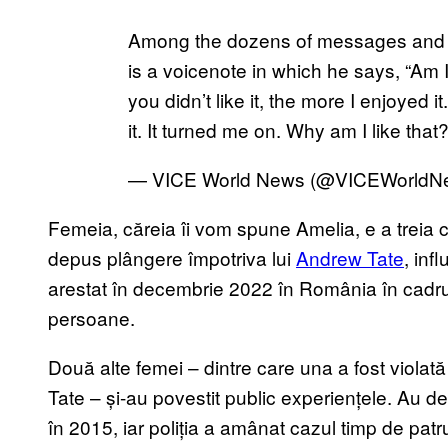
Among the dozens of messages and v
is a voicenote in which he says, “A
you didn’t like it, the more I enjoyed
it. It turned me on. Why am I like that
— VICE World News (@VICEWorldN
Femeia, căreia îi vom spune Amelia, e a treia
depus plângere împotriva lui
Andrew Tate
, inf
arestat în decembrie 2022 în România în cadrul u
persoane.
Două alte femei – dintre care una a fost violată
Tate – și-au povestit public experiențele. Au de
în 2015, iar poliția a amânat cazul timp de patr