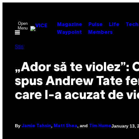
Skip
to
content
Open
Magazine
Pulse
Life
Tech
Menu
Waypoint
Members
Știri
„Ador să te violez”: 
spus Andrew Tate fe
care l-a acuzat de vi
By
,
, and
January 13, 
Jamie Tahsin
Matt Shea
Tim Hume