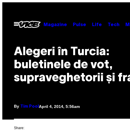
Skip
to
content
Open
Magazine
Pulse
Life
Tech
M
Menu
Alegeri în Turcia:
buletinele de vot,
supraveghetorii și f
By
April 4, 2014, 5:56am
Tim Pool
Share: