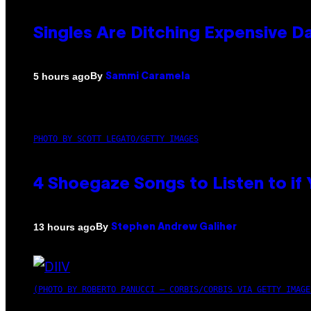
Singles Are Ditching Expensive Da
By
5 hours ago
Sammi Caramela
PHOTO BY SCOTT LEGATO/GETTY IMAGES
4 Shoegaze Songs to Listen to if
By
13 hours ago
Stephen Andrew Galiher
(PHOTO BY ROBERTO PANUCCI – CORBIS/CORBIS VIA GETTY IMAGE