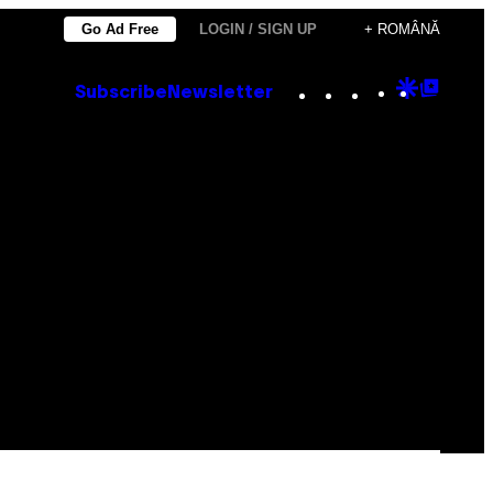
Go Ad Free
LOGIN / SIGN UP
+ ROMÂNĂ
Instagram
TikTok
YouTube
Google
Goog
Subscribe
Newsletter
Discove
Top
Posts