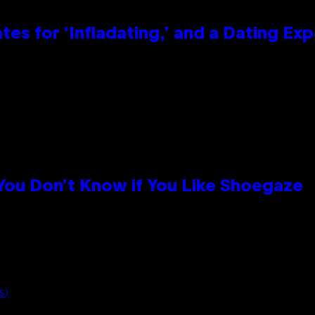
tes for ‘Infladating,’ and a Dating E
 You Don’t Know if You Like Shoegaze
S)