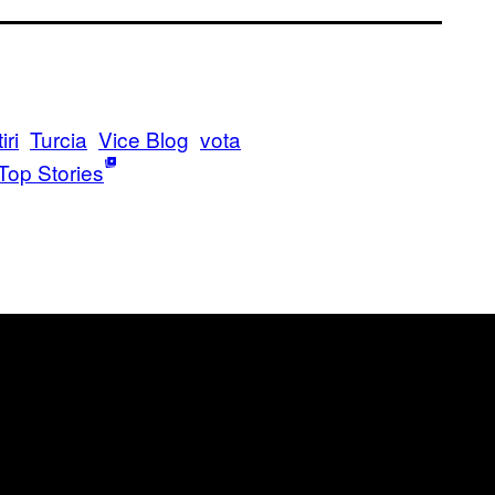
iri
Turcia
Vice Blog
vota
Top Stories