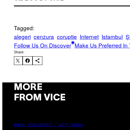
Tagged:
alegeri
cenzura
coruptie
Internet
Istambul
Șt
Follow Us On Discover
Make Us Preferred In 
Share:
MORE
FROM VICE
PHOTO: PIXELSEFFECT / GETTY IMAGES