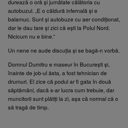
durează o oră și jumătate călătoria cu
autobuzul. „E o căldură infernală și e
balamuc. Sunt și autobuze cu aer condiționat,
dar le dau tare și zici că ești la Polul Nord.
Nicicum nu e bine.”
Un nene ne aude discuția și se bagă-n vorbă.
Domnul Dumitru e maseur în București și,
înainte de job-ul ăsta, a fost tehnician de
drumuri. El zice că podul ar fi gata în două
săptămâni, dacă s-ar lucra cum trebuie, dar
muncitorii sunt plătiți la zi, așa că normal că o
să tragă de timp.