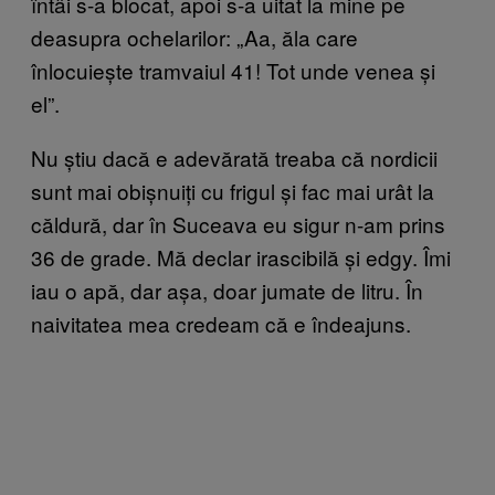
întâi s-a blocat, apoi s-a uitat la mine pe
deasupra ochelarilor: „Aa, ăla care
înlocuiește tramvaiul 41! Tot unde venea și
el”.
Nu știu dacă e adevărată treaba că nordicii
sunt mai obișnuiți cu frigul și fac mai urât la
căldură, dar în Suceava eu sigur n-am prins
36 de grade. Mă declar irascibilă și edgy. Îmi
iau o apă, dar așa, doar jumate de litru. În
naivitatea mea credeam că e îndeajuns.