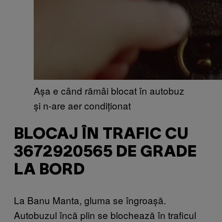
Așa e când rămâi blocat în autobuz
și n-are aer condiționat
BLOCAJ ÎN TRAFIC CU
3672920565 DE GRADE
LA BORD
La Banu Manta, gluma se îngroașă.
Autobuzul încă plin se blochează în traficul