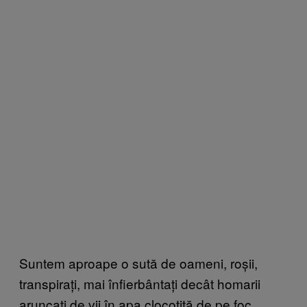
Suntem aproape o sută de oameni, roșii,
transpirați, mai înfierbântați decât homarii
aruncați de vii în apa clocotită de pe foc.