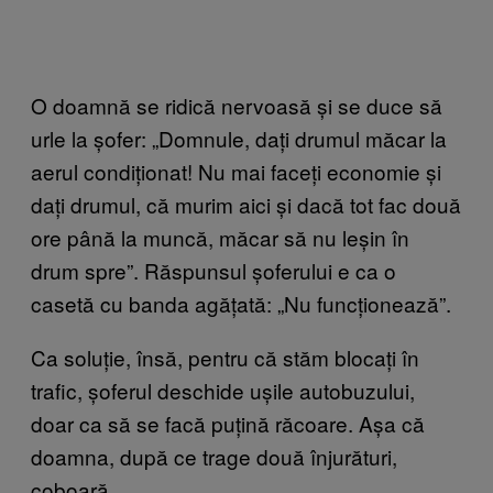
O doamnă se ridică nervoasă și se duce să
urle la șofer: „Domnule, dați drumul măcar la
aerul condiționat! Nu mai faceți economie și
dați drumul, că murim aici și dacă tot fac două
ore până la muncă, măcar să nu leșin în
drum spre”. Răspunsul șoferului e ca o
casetă cu banda agățată: „Nu funcționează”.
Ca soluție, însă, pentru că stăm blocați în
trafic, șoferul deschide ușile autobuzului,
doar ca să se facă puțină răcoare. Așa că
doamna, după ce trage două înjurături,
coboară.