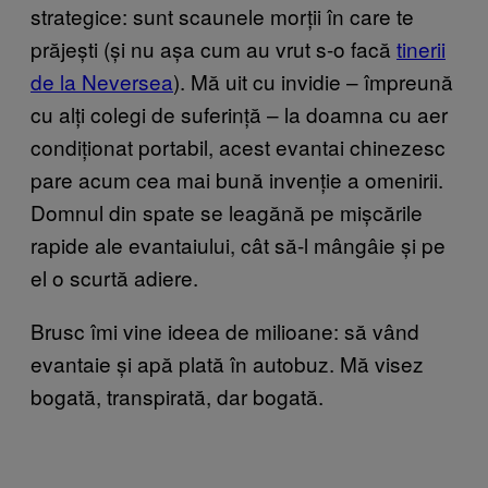
strategice: sunt scaunele morții în care te
prăjești (și nu așa cum au vrut s-o facă
tinerii
de la Neversea
). Mă uit cu invidie – împreună
cu alți colegi de suferință – la doamna cu aer
condiționat portabil, acest evantai chinezesc
pare acum cea mai bună invenție a omenirii.
Domnul din spate se leagănă pe mișcările
rapide ale evantaiului, cât să-l mângâie și pe
el o scurtă adiere.
Brusc îmi vine ideea de milioane: să vând
evantaie și apă plată în autobuz. Mă visez
bogată, transpirată, dar bogată.