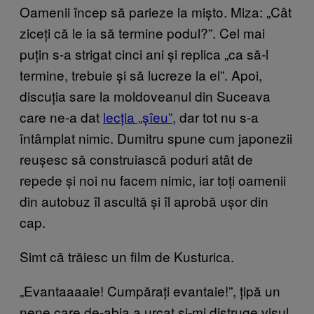
Oamenii încep să parieze la mișto. Miza: „Cât
ziceți că le ia să termine podul?”. Cel mai
puțin s-a strigat cinci ani și replica „ca să-l
termine, trebuie și să lucreze la el”. Apoi,
discuția sare la moldoveanul din Suceava
care ne-a dat
lecția „șîeu”,
dar tot nu s-a
întâmplat nimic. Dumitru spune cum japonezii
reușesc să construiască poduri atât de
repede și noi nu facem nimic, iar toți oamenii
din autobuz îl ascultă și îl aprobă ușor din
cap.
Simt că trăiesc un film de Kusturica.
„Evantaaaaie! Cumpărați evantaie!”, țipă un
nene care de-abia a urcat și-mi distruge visul