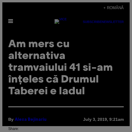
Skip
+ ROMÂNĂ
to
Open
content
SUBSCRIBE
NEWSLETTER
Menu
Am mers cu
alternativa
tramvaiului 41 si-am
înțeles că Drumul
Taberei e Iadul
By
July 3, 2019, 9:21am
Alexa Bejinariu
Share: