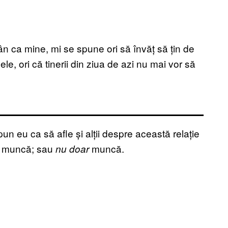
n ca mine, mi se spune ori să învăț să țin de
le, ori că tinerii din ziua de azi nu mai vor să
un eu ca să afle și alții despre această relație
 muncă; sau
muncă.
nu doar