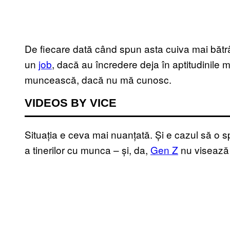
De fiecare dată când spun asta cuiva mai bătrâ
un
job
, dacă au încredere deja în aptitudinile me
muncească, dacă nu mă cunosc.
VIDEOS BY VICE
Situația e ceva mai nuanțată. Și e cazul să o sp
a tinerilor cu munca – și, da,
Gen Z
nu visează