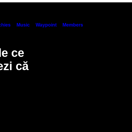
hies
Music
Waypoint
Members
de ce
ezi că