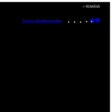
+ ROMÂNĂ
Instagram
TikTok
YouTube
Google
Googl
Subscribe
Newsletter
Discover
Top
Posts