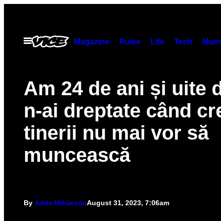
Skip
to
content
Open
Magazine
Pulse
Life
Tech
Munc
Menu
Am 24 de ani și uite 
n-ai dreptate când cr
tinerii nu mai vor să
muncească
By
Adda Mihăescu
August 31, 2023, 7:06am