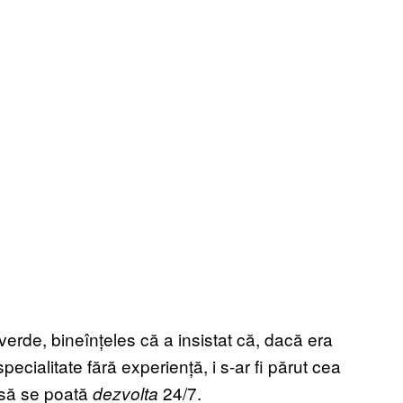
rde, bineînțeles că a insistat că, dacă era
ecialitate fără experiență, i s-ar fi părut cea
 să se poată
24/7.
dezvolta