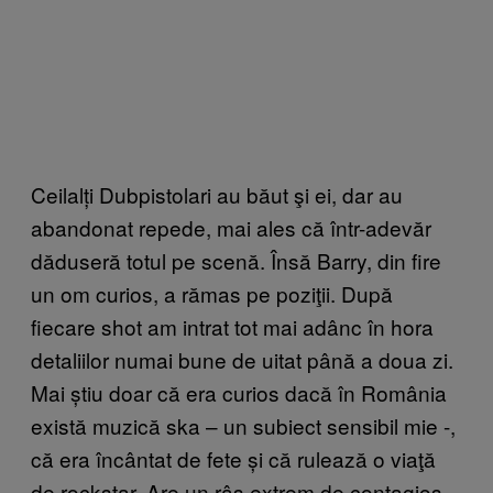
Ceilalți Dubpistolari au băut şi ei, dar au
abandonat repede, mai ales că într-adevăr
dăduseră totul pe scenă. Însă Barry, din fire
un om curios, a rămas pe poziţii. După
fiecare shot am intrat tot mai adânc în hora
detaliilor numai bune de uitat până a doua zi.
Mai știu doar că era curios dacă în România
există muzică ska – un subiect sensibil mie -,
că era încântat de fete și că rulează o viaţă
de rockstar. Are un râs extrem de contagios,