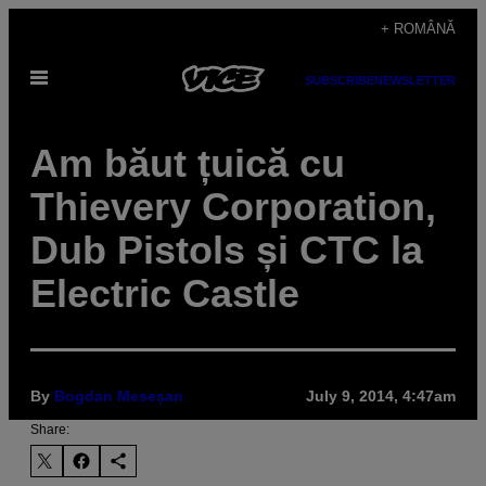
Skip
+ ROMÂNĂ
to
Open
content
SUBSCRIBE
NEWSLETTER
Menu
Am băut țuică cu
Thievery Corporation,
Dub Pistols și CTC la
Electric Castle
By
Bogdan Meseșan
July 9, 2014, 4:47am
Share: