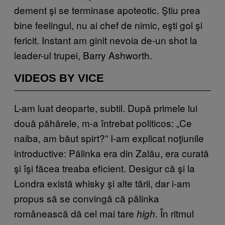
dement şi se terminase apoteotic. Ştiu prea
bine feelingul, nu ai chef de nimic, eşti gol şi
fericit. Instant am ginit nevoia de-un shot la
leader-ul trupei, Barry Ashworth.
VIDEOS BY VICE
L-am luat deoparte, subtil. După primele lui
două păhărele, m-a întrebat politicos: „Ce
naiba, am băut spirt?” I-am explicat noţiunile
introductive: Pălinka era din Zalău, era curată
şi îşi făcea treaba eficient. Desigur că şi la
Londra există whisky şi alte tării, dar i-am
propus să se convingă că pălinka
românească dă cel mai tare
. În ritmul
high