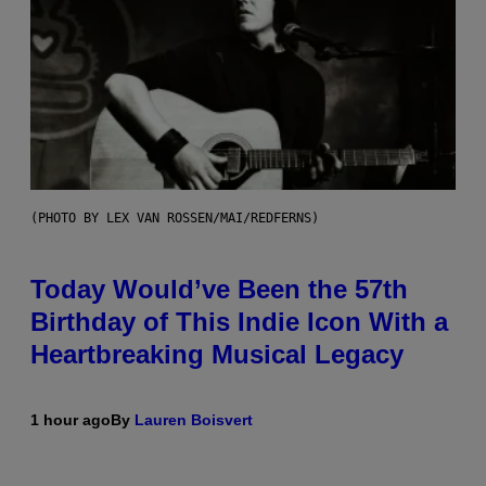
(PHOTO BY LEX VAN ROSSEN/MAI/REDFERNS)
Today Would’ve Been the 57th
Birthday of This Indie Icon With a
Heartbreaking Musical Legacy
1 hour ago
By
Lauren Boisvert