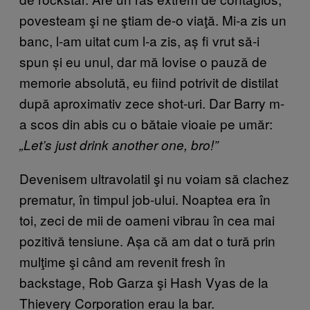
povesteam şi ne ştiam de-o viaţă. Mi-a zis un
banc, l-am uitat cum l-a zis, aș fi vrut să-i
spun și eu unul, dar mă lovise o pauză de
memorie absolută, eu fiind potrivit de distilat
după aproximativ zece shot-uri. Dar Barry m-
a scos din abis cu o bătaie vioaie pe umăr:
„Let’s just drink another one, bro!”
Devenisem ultravolatil şi nu voiam să clachez
prematur, în timpul job-ului. Noaptea era în
toi, zeci de mii de oameni vibrau în cea mai
pozitivă tensiune. Așa că am dat o tură prin
mulţime şi când am revenit fresh în
backstage, Rob Garza şi Hash Vyas de la
Thievery Corporation erau la bar.