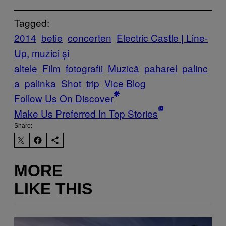
Tagged:
2014
betie
concerten
Electric Castle | Line-
Up, muzici și
altele
Film
fotografii
Muzică
paharel
palinc
a
palinka
Shot
trip
Vice Blog
Follow Us On Discover
Make Us Preferred In Top Stories
Share:
MORE
LIKE THIS