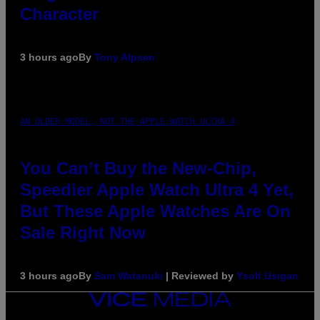
Character
3 hours ago
By
Tony Alpsen
AN OLDER MODEL, NOT THE APPLE WATCH ULTRA 4
You Can’t Buy the New-Chip,
Speedier Apple Watch Ultra 4 Yet,
But These Apple Watches Are On
Sale Right Now
3 hours ago
By
Sam Watanuki
| Reviewed by
Ysolt Usigan
VICE
MEDIA