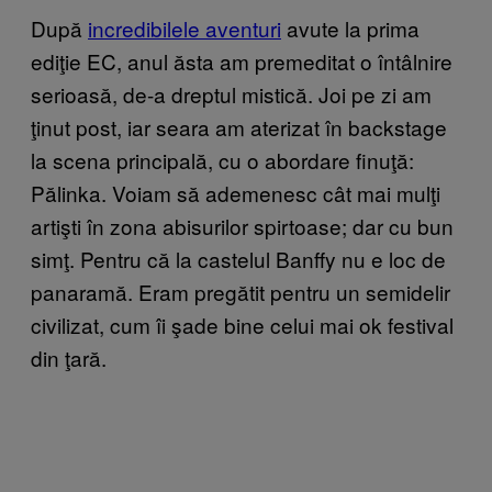
După
incredibilele aventuri
avute la prima
ediţie EC, anul ăsta am premeditat o întâlnire
serioasă, de-a dreptul mistică. Joi pe zi am
ţinut post, iar seara am aterizat în backstage
la scena principală, cu o abordare finuţă:
Pălinka. Voiam să ademenesc cât mai mulţi
artişti în zona abisurilor spirtoase; dar cu bun
simţ. Pentru că la castelul Banffy nu e loc de
panaramă. Eram pregătit pentru un semidelir
civilizat, cum îi şade bine celui mai ok festival
din ţară.