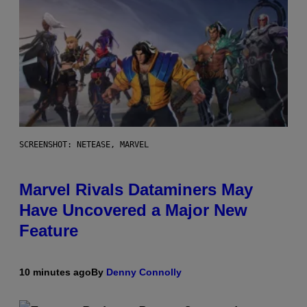
SCREENSHOT: NETEASE, MARVEL
Marvel Rivals Dataminers May
Have Uncovered a Major New
Feature
10 minutes ago
By
Denny Connolly