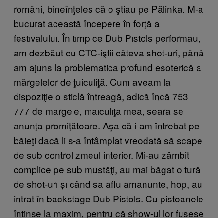
români, bineînţeles că o ştiau pe Pălinka. M-a
bucurat această începere în forţă a
festivalului. În timp ce Dub Pistols performau,
am dezbăut cu CTC-iştii câteva shot-uri, până
am ajuns la problematica profund esoterică a
mărgelelor de ţuiculiţă. Cum aveam la
dispoziţie o sticlă întreagă, adică încă 753
777 de mărgele, măiculiţa mea, seara se
anunţa promiţătoare. Așa că i-am întrebat pe
băieţi dacă li s-a întâmplat vreodată să scape
de sub control zmeul interior. Mi-au zâmbit
complice pe sub mustăţi, au mai băgat o tură
de shot-uri și când să aflu amănunte, hop, au
intrat în backstage Dub Pistols. Cu pistoanele
întinse la maxim, pentru că show-ul lor fusese