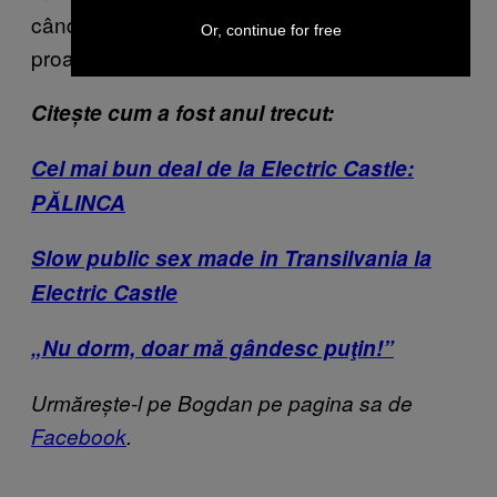
când ar fi putut documenta beţia căluţului
Or, continue for free
proaspăt scăpat din carusel.
Citește cum a fost anul trecut:
Cel mai bun deal de la Electric Castle:
PĂLINCA
Slow public sex made in Transilvania la
Electric Castle
„Nu dorm, doar mă gândesc puţin!”
Urmărește-l pe Bogdan pe pagina sa de
Facebook
.