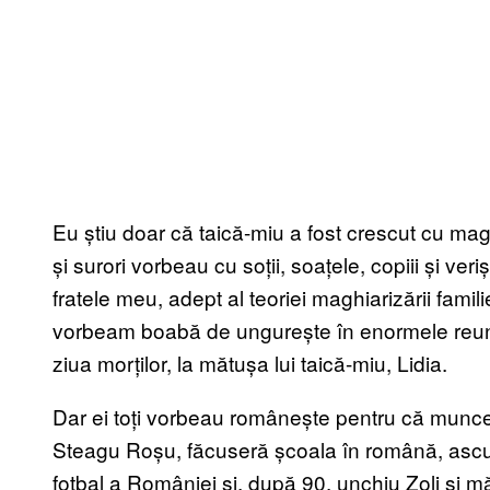
Eu știu doar că taică-miu a fost crescut cu mag
și surori vorbeau cu soții, soațele, copiii și ver
fratele meu, adept al teoriei maghiarizării fami
vorbeam boabă de ungurește în enormele reuni
ziua morților, la mătușa lui taică-miu, Lidia.
Dar ei toți vorbeau românește pentru că munc
Steagu Roșu, făcuseră școala în română, ascul
fotbal a României și, după 90, unchiu Zoli și m