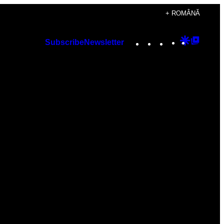
+ ROMÂNĂ
Instagram
TikTok
YouTube
Google
Googl
Subscribe
Newsletter
Discover
Top
Posts