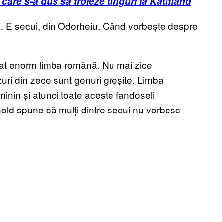
l care s-a dus să troleze unguri la Kaufland
. E secui, din Odorheiu. Când vorbește despre
zelat enorm limba română. Nu mai zice
cazuri din zece sunt genuri greșite. Limba
inin și atunci toate aceste fandoseli
nold spune că mulți dintre secui nu vorbesc