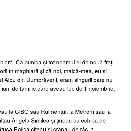
hiară. Că bunica și tot neamul ei de nouă frați
ișorii în maghiară și că noi, maică-mea, eu și
liei Albu din Dumbrăveni, eram singurii care nu
uni de familie care aveau loc de 1 noiembrie,
eau la CIBO sau Rulmentul, la Metrom sau la
tau Angela Similea și țineau cu echipa de
ătușa Rojica citeau și crăpau de râs la