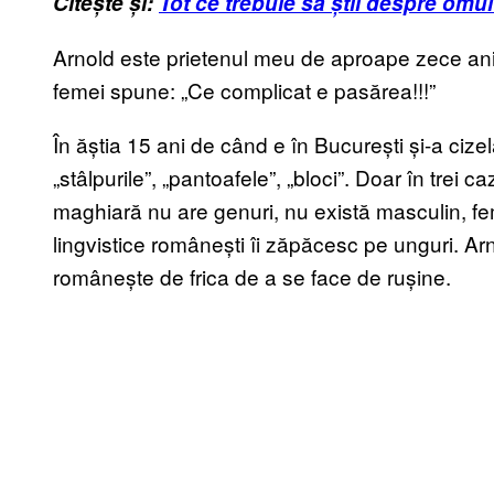
Citește și:
Tot ce trebuie să știi despre omu
Arnold este prietenul meu de aproape zece ani
femei spune: „Ce complicat e pasărea!!!”
În ăștia 15 ani de când e în București și-a ci
„stâlpurile”, „pantoafele”, „bloci”. Doar în trei 
maghiară nu are genuri, nu există masculin, fem
lingvistice românești îi zăpăcesc pe unguri. Ar
românește de frica de a se face de rușine.