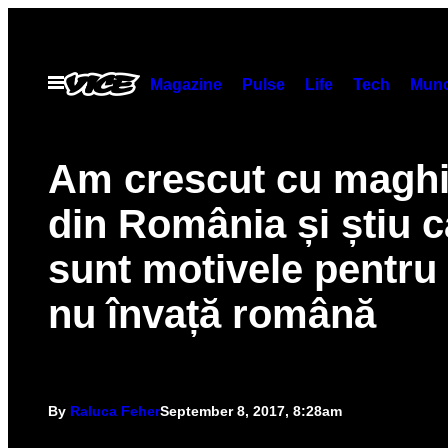
Skip
to
content
Open
Magazine
Pulse
Life
Tech
Munc
Menu
Am crescut cu maghi
din România și știu c
sunt motivele pentru
nu învață română
By
Raluca Feher
September 8, 2017, 8:28am