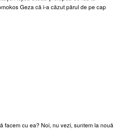
mokos Geza că i-a căzut părul de pe cap
 să facem cu ea? Noi, nu vezi, suntem la nouă