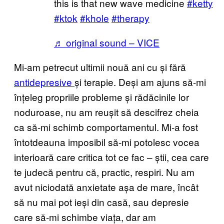
this is that new wave medicine
#ketty
#ktok
#khole
#therapy
♬ original sound – VICE
Mi-am petrecut ultimii nouă ani cu și fără
antidepresive
și terapie. Deși am ajuns să-mi
înțeleg propriile probleme și rădăcinile lor
noduroase, nu am reușit să descifrez cheia
ca să-mi schimb comportamentul. Mi-a fost
întotdeauna imposibil să-mi potolesc vocea
interioară care critica tot ce fac – știi, cea care
te judecă pentru că, practic, respiri. Nu am
avut niciodată anxietate așa de mare, încât
să nu mai pot ieși din casă, sau depresie
care să-mi schimbe viața, dar am