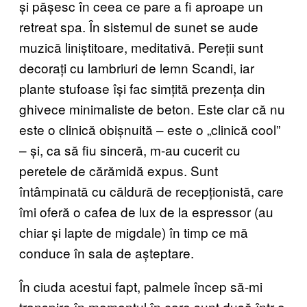
și pășesc în ceea ce pare a fi aproape un
retreat spa. În sistemul de sunet se aude
muzică liniștitoare, meditativă. Pereții sunt
decorați cu lambriuri de lemn Scandi, iar
plante stufoase își fac simțită prezența din
ghivece minimaliste de beton. Este clar că nu
este o clinică obișnuită – este o „clinică cool”
– și, ca să fiu sinceră, m-au cucerit cu
peretele de cărămidă expus. Sunt
întâmpinată cu căldură de recepționistă, care
îmi oferă o cafea de lux de la espressor (au
chiar și lapte de migdale) în timp ce mă
conduce în sala de așteptare.
În ciuda acestui fapt, palmele încep să-mi
transpire în momentul în care sunt dusă într-o