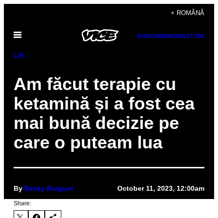
Skip
+ ROMÂNĂ
to
Open
content
SUBSCRIBE
NEWSLETTER
Menu
Life
Am făcut terapie cu
ketamină și a fost cea
mai bună decizie pe
care o puteam lua
By
Becky Burgum
October 11, 2023, 12:00am
Share: