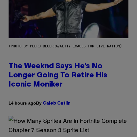
(PHOTO BY PEDRO BECERRA/GETTY IMAGES FOR LIVE NATION)
The Weeknd Says He’s No
Longer Going To Retire His
Iconic Moniker
By
14 hours ago
Caleb Catlin