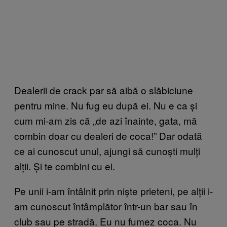
Dealerii de crack par să aibă o slăbiciune
pentru mine. Nu fug eu după ei. Nu e ca și
cum mi-am zis că „de azi înainte, gata, mă
combin doar cu dealeri de coca!” Dar odată
ce ai cunoscut unul, ajungi să cunoști mulți
alții. Și te combini cu ei.
Pe unii i-am întâlnit prin niște prieteni, pe alții i-
am cunoscut întâmplător într-un bar sau în
club sau pe stradă. Eu nu fumez coca. Nu