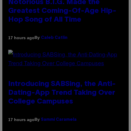
Notorious B.I.G. Made the
Greatest Coming-Of-Age Hip-
Hop Song of All Time
By
17 hours ago
Caleb Catlin
Introducing SABSing, the Anti-
Dating-App Trend Taking Over
College Campuses
By
17 hours ago
Sammi Caramela