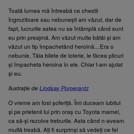
Toată lumea mă întreabă ce chestii
îngrozitoare sau nebunești am văzut, dar de
fapt, lucrurile astea nu se întâmplă când sunt
eu prin preajmă. Am văzut multe bătăi și am
văzut un tip împachetând heroină…Era o
nebunie. Tăia bilete de loterie, le făcea plicuri
și împacheta heroina în ele. Chiar l-am ajutat
și eu.
Ilustrație de
Lindsay Pomerantz
O vreme am fost șoferiță. Îmi duceam iubitul
și pe prietenii lui prin oraș cu Toyota mamei,
ca să-și rezolve treburile. Asta când n-aveam
multă treabă. Ați fi surprinși să vedeți ce fel