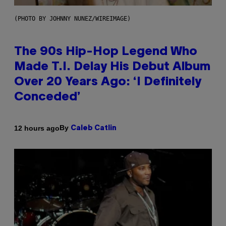
(PHOTO BY JOHNNY NUNEZ/WIREIMAGE)
The 90s Hip-Hop Legend Who
Made T.I. Delay His Debut Album
Over 20 Years Ago: ‘I Definitely
Conceded’
By
12 hours ago
Caleb Catlin