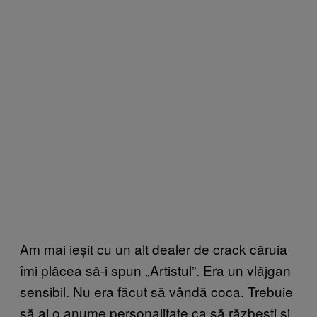
Am mai ieșit cu un alt dealer de crack căruia
îmi plăcea să-i spun „Artistul”. Era un vlăjgan
sensibil. Nu era făcut să vândă coca. Trebuie
să ai o anume personalitate ca să răzbești și