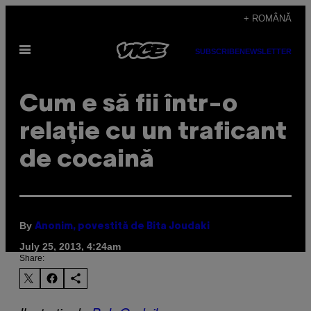
Skip
+ ROMÂNĂ
to
Open
content
SUBSCRIBE
NEWSLETTER
Menu
Cum e să fii într-o
relație cu un traficant
de cocaină
By
Anonim, povestită de Bita Joudaki
July 25, 2013, 4:24am
Share: