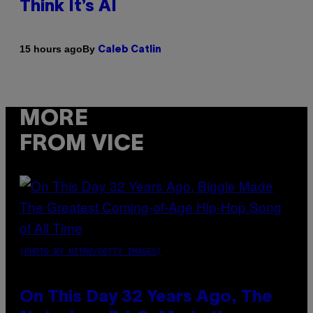
Think It’s AI
By
15 hours ago
Caleb Catlin
MORE
FROM VICE
(PHOTO BY NITRO/GETTY IMAGES)
On This Day 32 Years Ago, The