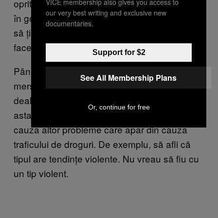
oprit poliția, mi-au dat să țin un telefon mobil
VICE membership also gives you access to
our very best writing and exclusive new
în geantă. Dar nu cred că mi-ar da vreodată
documentaries.
să țin droguri, să mă pună în pericol. Nu mi-ar
face așa ceva.
Support for $2
Până la urmă, niciuna dintre aceste relații n-a
See All Membership Plans
mers. N-au mers nu neapărat din cauza
dealing-ului de droguri – pentru că oricum
Or, continue for free
asta făceau și când i-am cunoscut – ci din
cauza altor probleme care apar din cauza
traficului de droguri. De exemplu, să afli că
tipul are tendințe violente. Nu vreau să fiu cu
un tip violent.