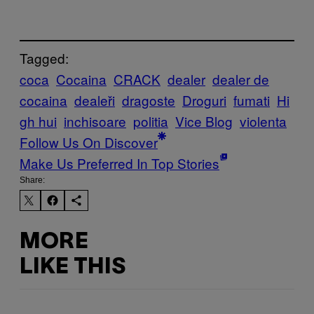
Tagged:
coca
Cocaina
CRACK
dealer
dealer de
cocaina
dealeři
dragoste
Droguri
fumati
Hi
gh hui
inchisoare
politia
Vice Blog
violenta
Follow Us On Discover
Make Us Preferred In Top Stories
Share:
MORE
LIKE THIS