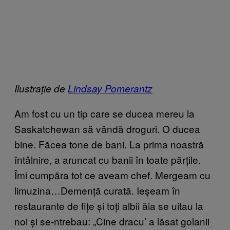
Ilustrație de
L
indsay Pomerantz
Am fost cu un tip care se ducea mereu la
Saskatchewan să vândă droguri. O ducea
bine. Făcea tone de bani. La prima noastră
întâlnire, a aruncat cu banii în toate părțile.
Îmi cumpăra tot ce aveam chef. Mergeam cu
limuzina…Demență curată. Ieșeam în
restaurante de fițe și toți albii ăia se uitau la
noi și se-ntrebau: „Cine dracu’ a lăsat golanii