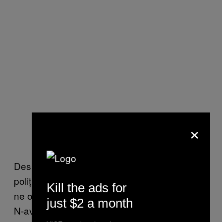
×
Desigur, mi-am făcut griji că o să ne oprească
poliția, dar nu s-a întâmplat niciodată. Și dacă
Kill the ads for
ne opreau, știam că eu n-o să pățesc nimic.
just $2 a month
N-aveam nimic la mine. Uneori, când ne-a