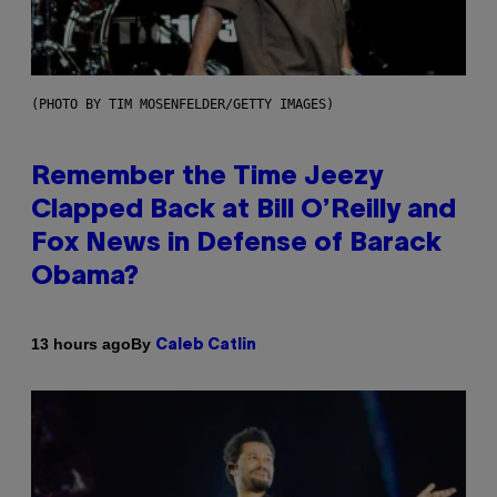
(PHOTO BY TIM MOSENFELDER/GETTY IMAGES)
Remember the Time Jeezy
Clapped Back at Bill O’Reilly and
Fox News in Defense of Barack
Obama?
By
13 hours ago
Caleb Catlin