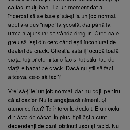
să faci mulți bani. La un moment dat a
încercat să se lase și să-și ia un job normal,
apoi s-a dus înapoi la școală, dar până la
urmă a ajuns iar să vândă droguri. Cred că e
greu să ieși din cerc când ești înconjurat de
dealeri de crack. Chestia asta îți ocupă toată
viața, toți prietenii tăi o fac și tot stilul tău de
viață e bazat pe crack. Dacă nu știi să faci
altceva, ce-o să faci?
Vrei să-ți iei un job normal, dar nu poți, pentru
că ai cazier. Nu te angajează nimeni. Și
atunci ce faci? Te întorci la dealuit. E un ciclu
din ăsta de căcat. În plus, tipii ăștia sunt
dependenți de banii obținuți ușor și rapid. Nu