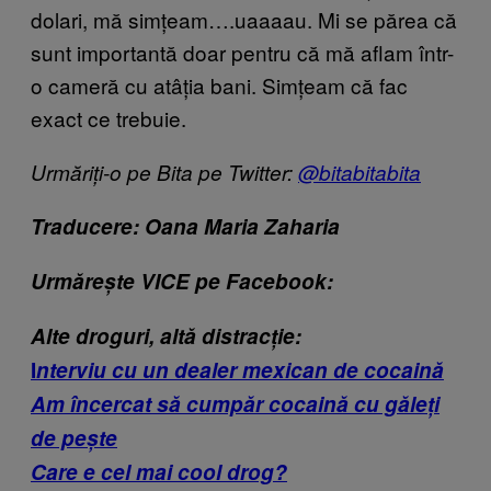
dolari, mă simțeam….uaaaau. Mi se părea că
sunt importantă doar pentru că mă aflam într-
o cameră cu atâția bani. Simțeam că fac
exact ce trebuie.
Urmăriți-o pe Bita pe Twitter:
@bitabitabita
Traducere: Oana Maria Zaharia
Urmărește VICE pe Facebook:
Alte droguri, altă distracție:
I
nterviu cu un dealer mexican de cocaină
Am încercat să cumpăr cocaină cu găleți
de pește
Care e cel mai cool drog?