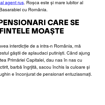
al agent rus
. Roșca este și mare iubitor al
i Basarabiei cu România.
 PENSIONARI CARE SE
SFINTELE MOAȘTE
vea interdicție de a intra-n România, mă
restul găștii de aplaudaci putiniști. Când ajung
atea Primăriei Capitalei, dau nas în nas cu
tirit, barbă îngrjită, sacou închis la culoare și
 Dughin e înconjurat de pensionari entuziasmați.