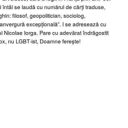
 întâi se laudă cu numărul de cărți traduse,
hin: filosof, geopolitician, sociolog,
 anvergură excepțională”. I se adresează cu
ui Nicolae Iorga. Pare cu adevărat îndrăgostit
odox, nu LGBT-ist, Doamne ferește!