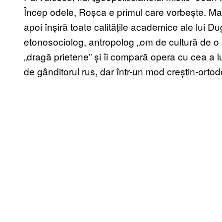
Încep odele, Roșca e primul care vorbește. Mai
apoi înșiră toate calitățile academice ale lui Dug
etonosociolog, antropolog „om de cultură de o
„dragă prietene” și îi compară opera cu cea a l
de gânditorul rus, dar într-un mod creștin-ort