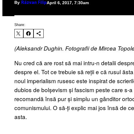
By
April 6, 2017, 7:30am
Răzvan Filip
Share:
(Aleksandr Dughin. Fotografii de Mircea Topol
Nu cred că are rost să mai intru-n detalii des
despre el. Tot ce trebuie să reții e că rusul ăsta
noul imperialism rusesc este inspirat de scrierile
dubios de bolșevism și fascism peste care s-a 
recomandă însă pur și simplu un gânditor ortod
comunismului. O să-ți explic mai jos însă de ce
asta.