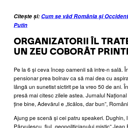
Citește și:
Cum se văd România și Occidentul 
Putin
ORGANIZATORII ÎL TRAT
UN ZEU COBORÂT PRINT
Pe la 6 și ceva încep oamenii să intre-n sală.
pensionar prea bolnav ca să mai dea cu aspirat
lângă un sunetist sictirit pe la vreo 50 de ani.
presă mai citesc zilele astea. Jurnalul Național 
ține bine, Adevărul e „ticălos, dar bun”, Român
Ajung pe scenă și cei patru speakeri. Dughin, 
Pârvulescu, fiul „geopoliticianului mistic” Jean 