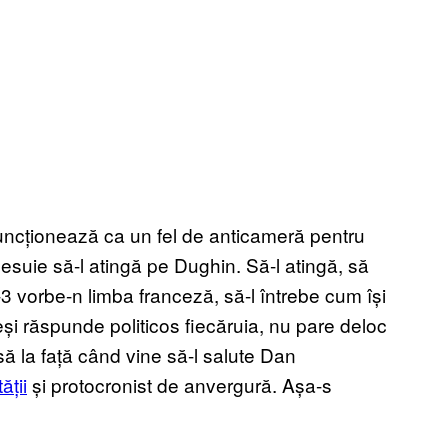
uncționează ca un fel de anticameră pentru
ghesuie să-l atingă pe Dughin. Să-l atingă, să
3 vorbe-n limba franceză, să-l întrebe cum își
eși răspunde politicos fiecăruia, nu pare deloc
ă la față când vine să-l salute Dan
ății
și protocronist de anvergură. Așa-s