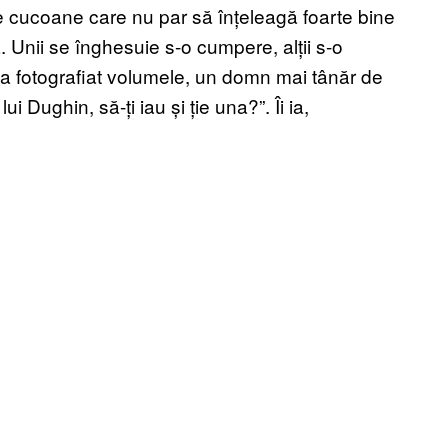
te cucoane care nu par să înțeleagă foarte bine
. Unii se înghesuie s-o cumpere, alții s-o
 la fotografiat volumele, un domn mai tânăr de
i Dughin, să-ți iau și ție una?”. Îi ia,