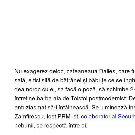
Nu exagerez deloc, cafeaneaua Dalles, care f
sală, e tictisită de bătrânei și băbuțe ce se în
dea noroc cu el, sa facă o poză, să schimbe 2-
întreține barba aia de Tolstoi postmodernist. D
entuziasmat să-i întâlnească. Se luminează îns
Zamfirescu, fost PRM-ist,
colaborator al Securit
nebunii, se respectă între ei.