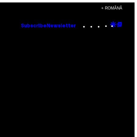
+ ROMÂNĂ
Instagram
TikTok
YouTube
Google
Goog
Subscribe
Newsletter
Discove
Top
Posts