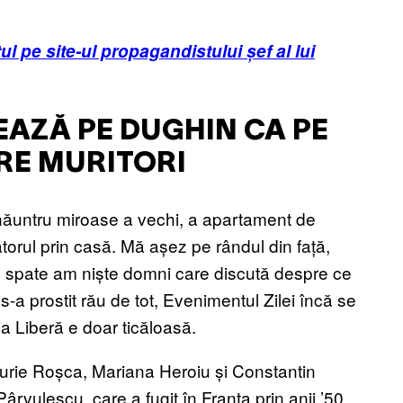
pe site-ul propagandistului șef al lui
EAZĂ PE DUGHIN CA PE
RE MURITORI
 Înăuntru miroase a vechi, a apartament de
orul prin casă. Mă așez pe rândul din față,
 În spate am niște domni care discută despre ce
s-a prostit rău de tot, Evenimentul Zilei încă se
ia Liberă e doar ticăloasă.
Iurie Roșca, Mariana Heroiu și Constantin
Pârvulescu, care a fugit în Franța prin anii ’50.