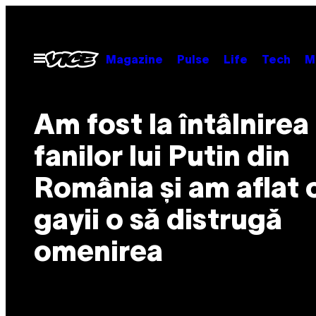
Skip
to
content
Open
Magazine
Pulse
Life
Tech
M
Menu
Am fost la întâlnirea
fanilor lui Putin din
România și am aflat 
gayii o să distrugă
omenirea