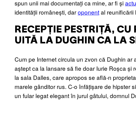
spun unii mai documentați ca mine, ar fi și
actu
identității românești, dar
oponent
al reunificări
RECEPȚIE PESTRIȚĂ, CU
UITĂ LA DUGHIN CA LA 
Cum pe Internet circula un zvon că Dughin ar a
aștept ca la lansare să fie doar Iurie Roșca și 
la sala Dalles, care apropos se află-n propriet
marele gânditor rus. C-o înfățișare de hipster sic
un fular legat elegant în jurul gâtului, domnul