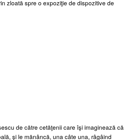
 zloată spre o expoziţie de dispozitive de
sescu de către cetăţenii care îşi imaginează că
poală, şi le mănâncă, una câte una, râgâind