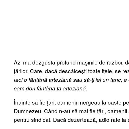
Azi mă dezgustă profund maşinile de război, d
ţărilor. Care, dacă descâlceşti toate iţele, se 
faci o fântână arteziană sau să-ţi iei un tanc, e d
cam dori fântâna ta arteziană.
Înainte să fie ţări, oamenii mergeau la oaste pen
Dumnezeu. Când n-au să mai fie ţări, oamenii
pentru sindicat. Dacă dezertează, adio rate la