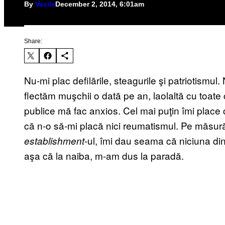
By
Vasile
December 2, 2014, 6:01am
Share:
​Nu-mi plac defilările, steagurile şi patriotismu
flectăm muşchii o dată pe an, laolaltă cu toat
publice mă fac anxios. Cel mai puţin îmi place c
că n-o să-mi placă nici reumatismul. Pe măsu
-ul, îmi dau seama că niciuna dint
establishment
aşa că la naiba, m-am dus la paradă.