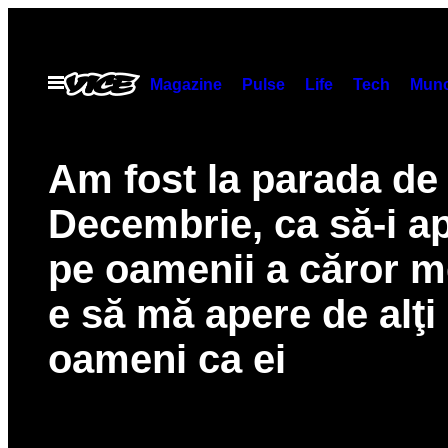
Skip
to
content
Open
Magazine
Pulse
Life
Tech
Munc
Menu
Am fost la parada de
Decembrie, ca să-i a
pe oamenii a căror m
e să mă apere de alţi
oameni ca ei