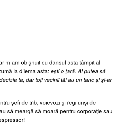
ar m-am obişnuit cu dansul ăsta tâmpit al
rezumă la dilema asta:
eşti o ţară. Ai putea să
ecizia ta, dar toţi vecinii tăi au un tanc şi şi-ar
tru şefi de trib, voievozi şi regi unşi de
 au să meargă să moară pentru corporaţie sau
 espressor!