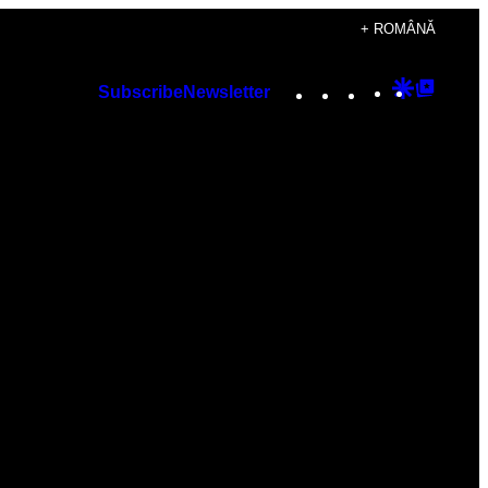
+ ROMÂNĂ
Instagram
TikTok
YouTube
Google
Googl
Subscribe
Newsletter
Discover
Top
Posts