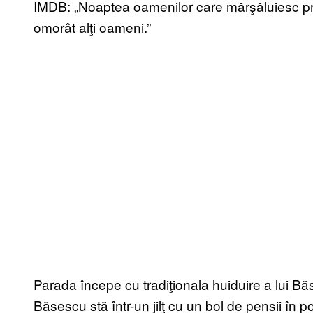
IMDB: „Noaptea oamenilor care mărşăluiesc prin
omorât alţi oameni.”
Parada începe cu tradiţionala huiduire a lui Bă
Băsescu stă într-un jilţ cu un bol de pensii în 