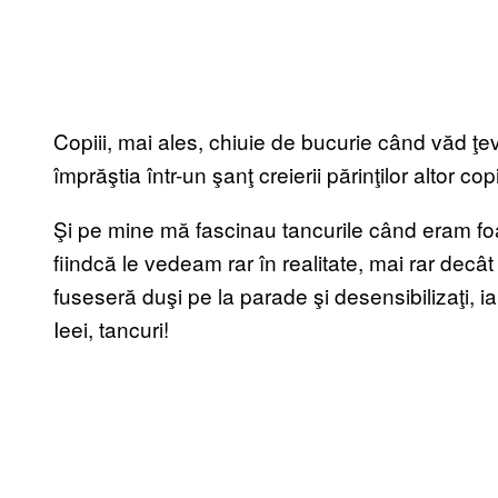
Copiii, mai ales, chiuie de bucurie când văd ţe
împrăştia într-un şanţ creierii părinţilor altor copi
Şi pe mine mă fascinau tancurile când eram foart
fiindcă le vedeam rar în realitate, mai rar decât
fuseseră duşi pe la parade şi desensibilizaţi, i
Ieei, tancuri!