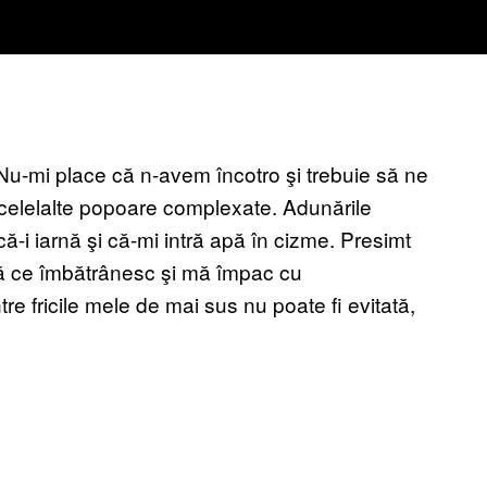
l. Nu-mi place că n-avem încotro şi trebuie să ne
e celelalte popoare complexate. Adunările
ă-i iarnă şi că-mi intră apă în cizme. Presimt
ră ce îmbătrânesc şi mă împac cu
re fricile mele de mai sus nu poate fi evitată,