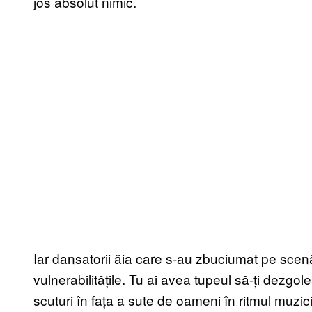
jos absolut nimic.
Iar dansatorii ăia care s-au zbuciumat pe scenă
vulnerabilitățile. Tu ai avea tupeul să-ți dezgoleș
scuturi în fața a sute de oameni în ritmul muz