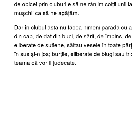
de obicei prin cluburi e să ne rânjim colții unii 
mușchii ca să ne agățăm.
Dar în clubul ăsta nu făcea nimeni paradă cu a
din cap, de dat din buci, de sărit, de împins, de 
eliberate de sutiene, săltau vesele în toate părț
în sus și-n jos; burțile, eliberate de blugi sau t
teama că vor fi judecate.