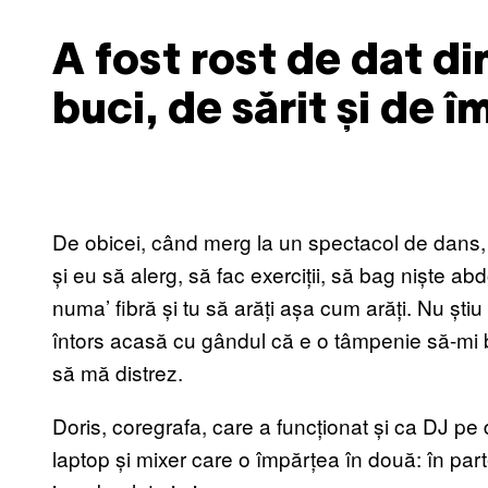
A fost rost de dat di
buci, de sărit și de î
De obicei, când merg la un spectacol de dans,
și eu să alerg, să fac exerciții, să bag niște a
numa’ fibră și tu să arăți așa cum arăți. Nu șt
întors acasă cu gândul că e o tâmpenie să-mi b
să mă distrez.
Doris, coregrafa, care a funcționat și ca DJ pe
laptop și mixer care o împărțea în două: în par