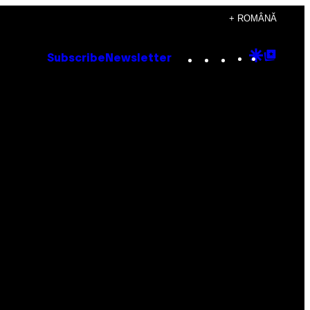
+ ROMÂNĂ
Instagram
TikTok
YouTube
Google
Goog
Subscribe
Newsletter
Discove
Top
Posts