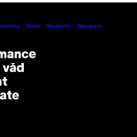
unchies
Music
Waypoint
Members
rmance
ă văd
nt
tate