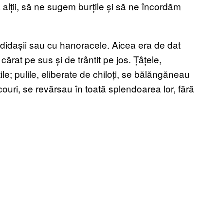
la alții, să ne sugem burțile și să ne încordăm
didașii sau cu hanoracele. Aicea era de dat
cărat pe sus și de trântit pe jos. Țâțele,
ile; pulile, eliberate de chiloți, se bălăngăneau
ricouri, se revărsau în toată splendoarea lor, fără