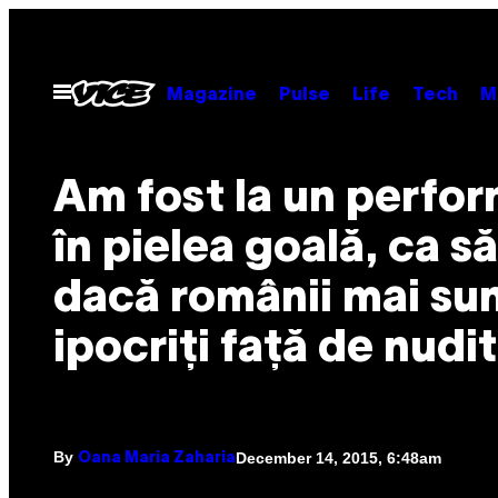
Skip
to
content
Open
Magazine
Pulse
Life
Tech
M
Menu
Am fost la un perfo
în pielea goală, ca s
dacă românii mai su
ipocriți față de nudi
By
December 14, 2015, 6:48am
Oana Maria Zaharia