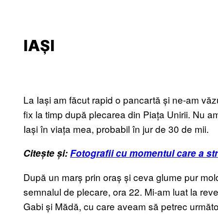
IAȘI
La Iași am făcut rapid o pancartă și ne-am văzu
fix la timp după plecarea din Piața Unirii. Nu am
Iași în viața mea, probabil în jur de 30 de mii.
Citește și:
Fotografii cu momentul care a st
După un marș prin oraș și ceva glume pur mold
semnalul de plecare, ora 22. Mi-am luat la reved
Gabi și Mădă, cu care aveam să petrec următoar