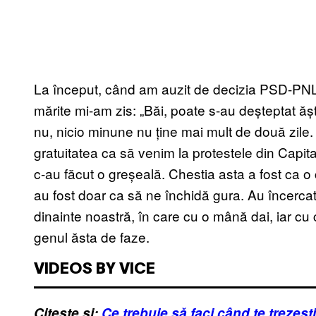
La început, când am auzit de decizia PSD-PNL c
mărite mi-am zis: „Băi, poate s-au deșteptat ă
nu, nicio minune nu ține mai mult de două zile.
gratuitatea ca să venim la protestele din Capit
c-au făcut o greșeală. Chestia asta a fost ca o
au fost doar ca să ne închidă gura. Au încerca
dinainte noastră, în care cu o mână dai, iar cu 
genul ăsta de faze.
VIDEOS BY VICE
Citește și:
Ce trebuie să faci când te trezești