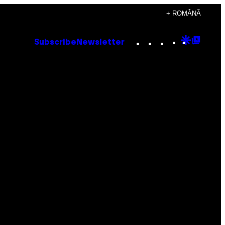
+ ROMÂNĂ
Instagram
TikTok
YouTube
Google
Goog
Subscribe
Newsletter
Discove
Top
Posts