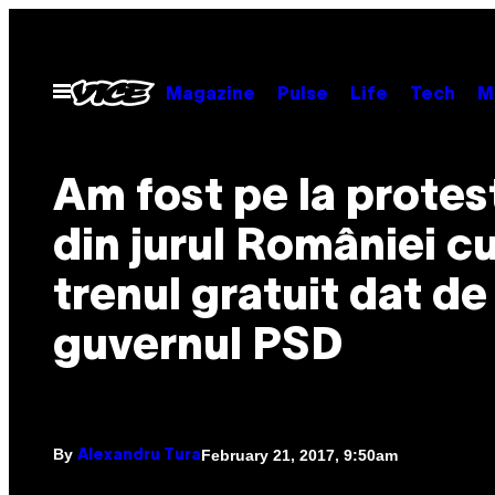
Skip
to
content
Open
Magazine
Pulse
Life
Tech
M
Menu
Am fost pe la protes
din jurul României c
trenul gratuit dat de
guvernul PSD
By
February 21, 2017, 9:50am
Alexandru Tura