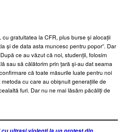
u gratuitatea la CFR, plus burse și alocații
știa și de data asta muncesc pentru popor”. Dar
 După ce au văzut că noi, studenții, folosim
ală sau să călătorim prin țară și-au dat seama
 confirmare că toate măsurile luate pentru noi
t metoda cu care au obișnuit generațiile de
cealaltă furi. Dar nu ne mai lăsăm păcăliți de
 cu ultrași violenți la un protest din