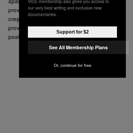
apar în medicamentele alea de alergie care-ți
VICE membership also gives you access to
our very best writing and exclusive new
provoacă greață. Așa că se leagă: prin
documentaries.
creșterea cantității de histamină,
Modafinil
provoacă un efect invers față de Loratidină (și
Support for $2
poate fi la fel de inofensiv).
See All Membership Plans
Or, continue for free