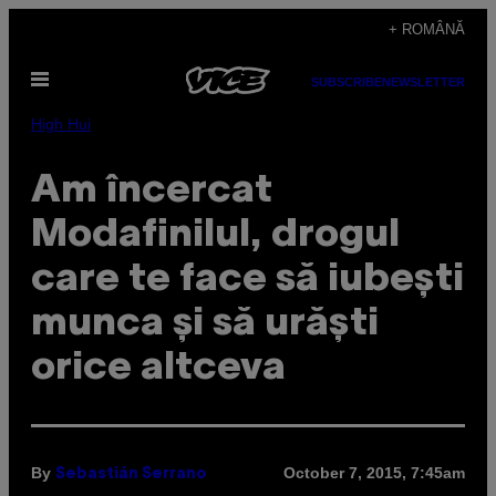
Skip
+ ROMÂNĂ
to
Open
content
SUBSCRIBE
NEWSLETTER
Menu
High Hui
Am încercat
Modafinilul, drogul
care te face să iubești
munca și să urăști
orice altceva
By
October 7, 2015, 7:45am
Sebastián Serrano