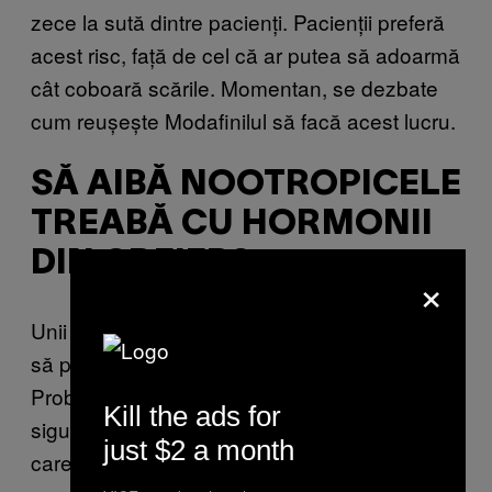
zece la sută dintre pacienți. Pacienții preferă
acest risc, față de cel că ar putea să adoarmă
cât coboară scările. Momentan, se dezbate
cum reușește Modafinilul să facă acest lucru.
SĂ AIBĂ NOOTROPICELE
TREABĂ CU HORMONII
DIN CREIER?
×
Unii spun că Modafinil stimulează creierul, ca
să producă un hormon numit histamina.
Probabil că recunoști denumirea, pentru că
Kill the ads for
sigur ai auzit de „antihistamine”, compușii
just $2 a month
care inhibă producția de histamină și care