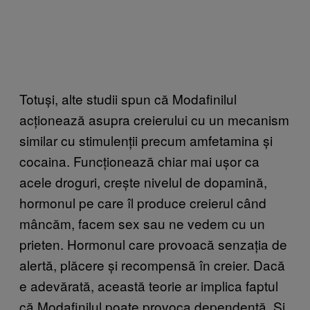
Totuși, alte studii spun că Modafinilul
acționează asupra creierului cu un mecanism
similar cu stimulenții precum amfetamina și
cocaina. Funcționează chiar mai ușor ca
acele droguri, crește nivelul de dopamină,
hormonul pe care îl produce creierul când
mâncăm, facem sex sau ne vedem cu un
prieten. Hormonul care provoacă senzația de
alertă, plăcere și recompensă în creier. Dacă
e adevărată, această teorie ar implica faptul
că Modafinilul poate provoca dependență. Și,