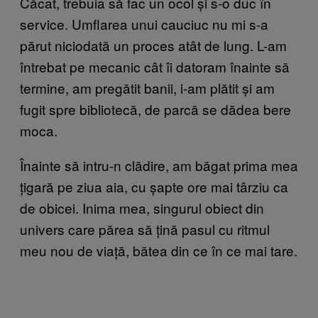
Căcat, trebuia să fac un ocol și s-o duc în
service. Umflarea unui cauciuc nu mi s-a
părut niciodată un proces atât de lung. L-am
întrebat pe mecanic cât îi datoram înainte să
termine, am pregătit banii, i-am plătit și am
fugit spre bibliotecă, de parcă se dădea bere
moca.
Înainte să intru-n clădire, am băgat prima mea
țigară pe ziua aia, cu șapte ore mai târziu ca
de obicei. Inima mea, singurul obiect din
univers care părea să țină pasul cu ritmul
meu nou de viață, bătea din ce în ce mai tare.