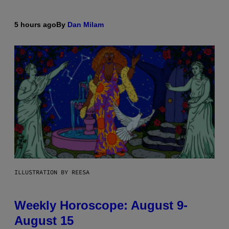
5 hours ago
By
Dan Milam
ILLUSTRATION BY REESA
Weekly Horoscope: August 9-
August 15