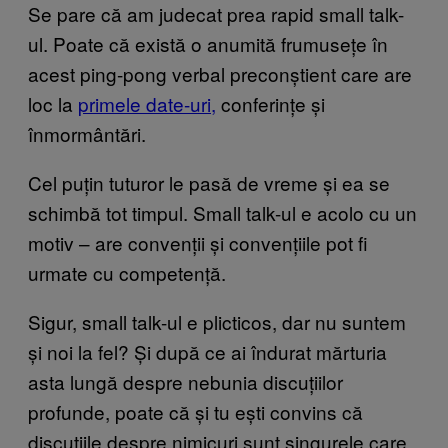
Se pare că am judecat prea rapid small talk-
ul. Poate că există o anumită frumusețe în
acest ping-pong verbal preconștient care are
loc la
primele date-uri,
conferințe și
înmormântări.
Cel puțin tuturor le pasă de vreme și ea se
schimbă tot timpul. Small talk-ul e acolo cu un
motiv – are convenții și convențiile pot fi
urmate cu competență.
Sigur, small talk-ul e plicticos, dar nu suntem
și noi la fel? Și după ce ai îndurat mărturia
asta lungă despre nebunia discuțiilor
profunde, poate că și tu ești convins că
discuțiile despre nimicuri sunt singurele care