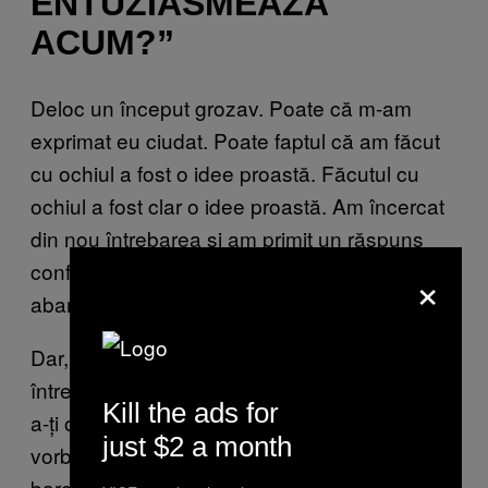
ENTUZIASMEAZĂ
ACUM?”
Deloc un început grozav. Poate că m-am
exprimat eu ciudat. Poate faptul că am făcut
cu ochiul a fost o idee proastă. Făcutul cu
ochiul a fost clar o idee proastă. Am încercat
din nou întrebarea și am primit un răspuns
confuz legat de vreme – misiune
×
abandonată.
Dar, conform psihologului de la Harvard,
întrebarea asta „oferă altora posibilitatea de
Kill the ads for
a-ți oferi un răspuns legat de muncă, sau să
just $2 a month
vorbească despre copiii lor sau noua lor
barcă sau practic orice îi entuziasmează”.