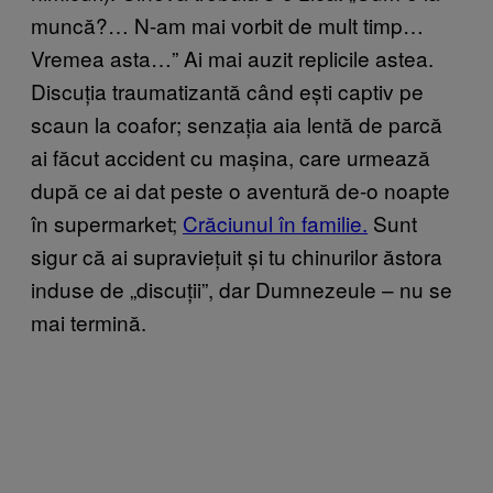
muncă?… N-am mai vorbit de mult timp…
Vremea asta…” Ai mai auzit replicile astea.
Discuția traumatizantă când ești captiv pe
scaun la coafor; senzația aia lentă de parcă
ai făcut accident cu mașina, care urmează
după ce ai dat peste o aventură de-o noapte
în supermarket;
Crăciunul în familie.
Sunt
sigur că ai supraviețuit și tu chinurilor ăstora
induse de „discuții”, dar Dumnezeule – nu se
mai termină.