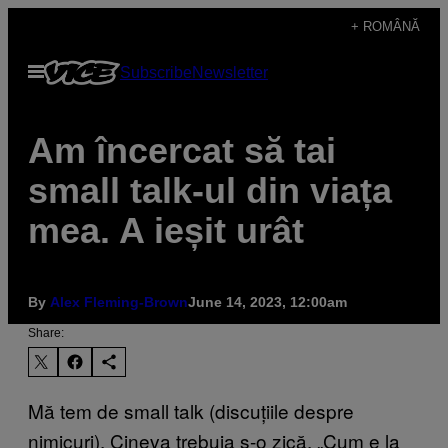
Skip
+ ROMÂNĂ
to
Open
Subscribe
Newsletter
content
Menu
Am încercat să tai
small talk-ul din viața
mea. A ieșit urât
By
Alex Fleming-Brown
June 14, 2023, 12:00am
Share:
Mă tem de small talk (discuțiile despre
nimicuri). Cineva trebuia s-o zică. „Cum e la