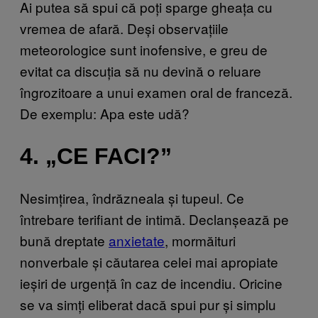
Ai putea să spui că poți sparge gheața cu
vremea de afară. Deși observațiile
meteorologice sunt inofensive, e greu de
evitat ca discuția să nu devină o reluare
îngrozitoare a unui examen oral de franceză.
De exemplu: Apa este udă?
4. „CE FACI?”
Nesimțirea, îndrăzneala și tupeul. Ce
întrebare terifiant de intimă. Declanșează pe
bună dreptate
anxietate
, mormăituri
nonverbale și căutarea celei mai apropiate
ieșiri de urgență în caz de incendiu. Oricine
se va simți eliberat dacă spui pur și simplu