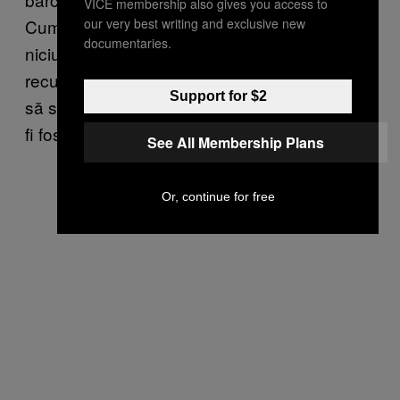
VICE membership also gives you access to
our very best writing and exclusive new
Cum foarte puțini dintre prietenii mei au copii,
documentaries.
niciunul barcă și numai un cuplu ar
recunoaște că a fost entuziasmat, am început
Support for $2
să suspectez că studiul ăsta s-ar putea să nu
fi fost testat și într-un bar.
See All Membership Plans
Or, continue for free