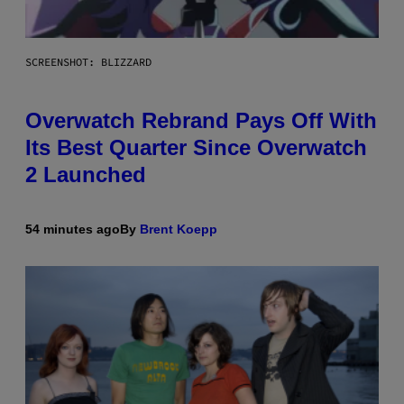
SCREENSHOT: BLIZZARD
Overwatch Rebrand Pays Off With
Its Best Quarter Since Overwatch
2 Launched
54 minutes ago
By
Brent Koepp