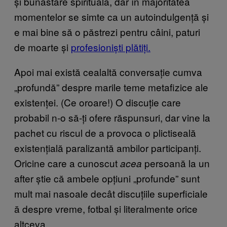
și bunăstare spirituală, dar în majoritatea
momentelor se simte ca un autoindulgență și
e mai bine să o păstrezi pentru câini, paturi
de moarte și
profesioniști plătiți.
Apoi mai există cealaltă conversație cumva
„profundă” despre marile teme metafizice ale
existenței. (Ce oroare!) O discuție care
probabil n-o să-ți ofere răspunsuri, dar vine la
pachet cu riscul de a provoca o plictiseală
existențială paralizantă ambilor participanți.
Oricine care a cunoscut
persoană la un
acea
after știe că ambele opțiuni „profunde” sunt
mult mai nasoale decât discuțiile superficiale
ă despre vreme, fotbal și literalmente orice
altceva.