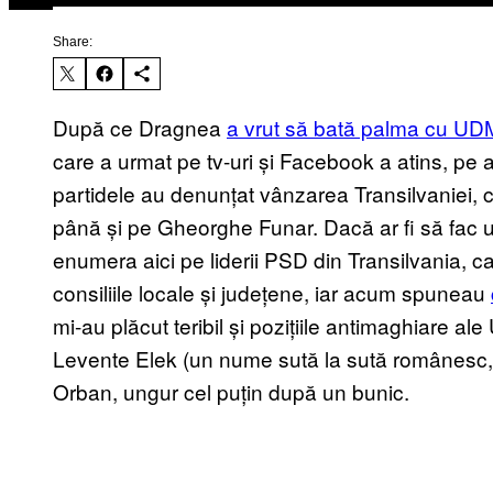
Share:
După ce Dragnea
a vrut să bată palma cu U
care a urmat pe tv-uri și Facebook a atins, pe al
partidele au denunțat vânzarea Transilvaniei, c
până și pe Gheorghe Funar. Dacă ar fi să fac un
enumera aici pe liderii PSD din Transilvania, ca
consiliile locale și județene, iar acum spuneau
mi-au plăcut teribil și pozițiile antimaghiare a
Levente Elek (un nume sută la sută românesc, des
Orban, ungur cel puțin după un bunic.