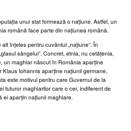
ulația unui stat formează o națiune. Astfel, un
enia română face parte din națiunea română.
lt înțeles pentru cuvântul „națiune”. În
glasul sângelui”. Concret, etnia, nu cetățenia,
e, un maghiar născut în România aparține
Iar Klaus Iohannis aparține națiunii germane,
ta este motivul pentru care Guvernul de la
tuturor maghiarilor care o cer, indiferent de
ă ei aparțin națiunii maghiare.