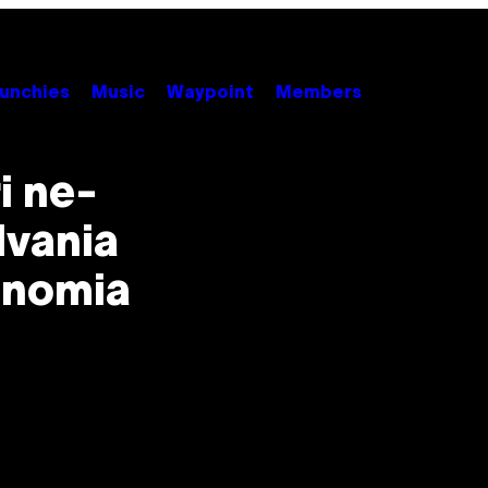
unchies
Music
Waypoint
Members
i ne-
lvania
onomia