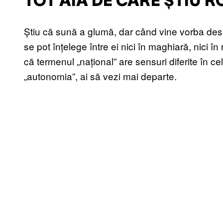
TOT AIA DE CARE ȘTIU 
Știu că sună a glumă, dar când vine vorba desp
se pot înțelege între ei nici în maghiară, nici 
că termenul „național” are sensuri diferite în c
„autonomia”, ai să vezi mai departe.