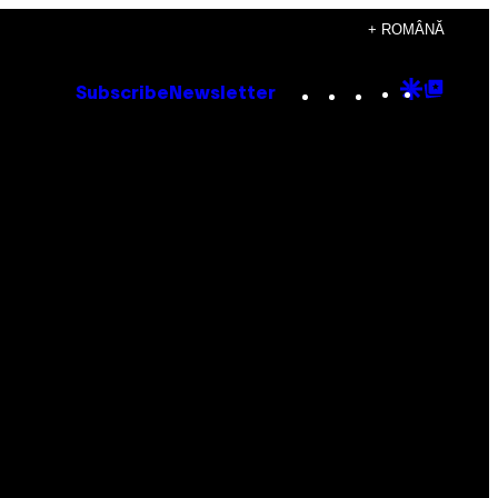
+ ROMÂNĂ
Instagram
TikTok
YouTube
Google
Goog
Subscribe
Newsletter
Discove
Top
Posts