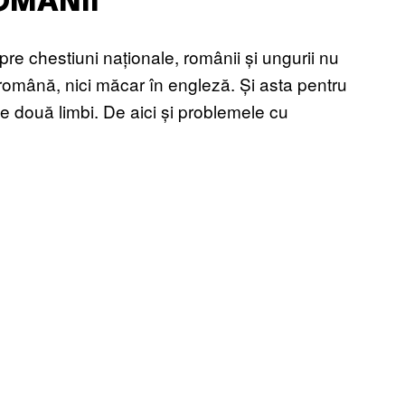
ROMÂNII
re chestiuni naționale, românii și ungurii nu
în română, nici măcar în engleză. Și asta pentru
ele două limbi. De aici și problemele cu