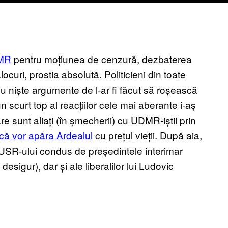
DMR
pentru moțiunea de cenzură, dezbaterea
ocuri, prostia absolută. Politicieni din toate
u niște argumente de l-ar fi făcut să roșească
 scurt top al reacțiilor cele mai aberante i-aș
re sunt aliați (în șmecherii) cu UDMR-iștii prin
că vor apăra Ardealul
cu prețul vieții. După aia,
le USR-ului condus de președintele interimar
igur), dar și ale liberalilor lui Ludovic