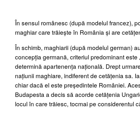
În sensul românesc (după modelul francez), pop
maghiar care trăiește în România și are cetăț
În schimb, maghiarii (după modelul german) au a
concepția germană, criteriul predominant este „
determină apartenența națională. Drept urmar
națiunii maghiare, indiferent de cetățenia sa. 
chiar dacă el este președintele României. Aces
Budapesta a decis să acorde cetățenia Ungariei 
locul în care trăiesc, tocmai pe considerentul c