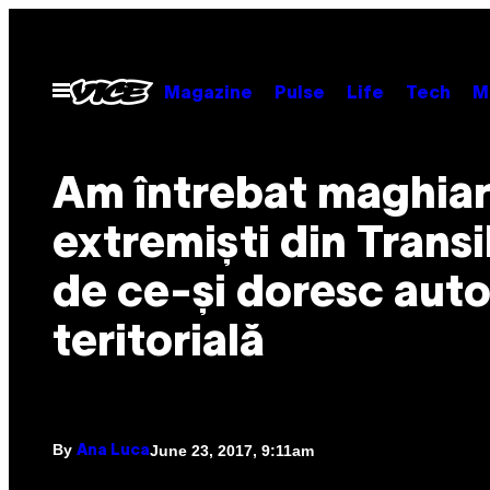
Skip
to
content
Open
Magazine
Pulse
Life
Tech
M
Menu
Am întrebat maghiar
extremiști din Transi
de ce-și doresc aut
teritorială
By
June 23, 2017, 9:11am
Ana Luca