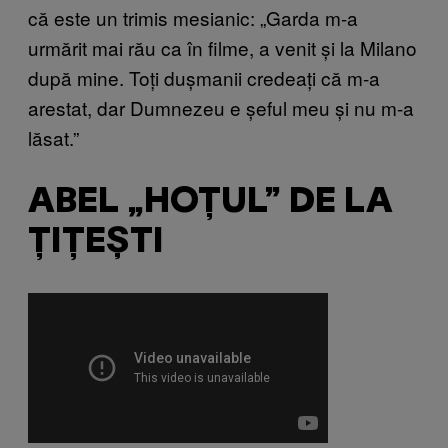
că este un trimis mesianic: „Garda m-a
urmărit mai rău ca în filme, a venit și la Milano
după mine. Toți dușmanii credeați că m-a
arestat, dar Dumnezeu e șeful meu și nu m-a
lăsat.”
ABEL „HOȚUL” DE LA
ȚIȚEȘTI