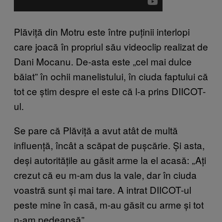
Plăviță din Motru este între puținii interlopi
care joacă în propriul său videoclip realizat de
Dani Mocanu. De-asta este „cel mai dulce
băiat” în ochii manelistului, în ciuda faptului că
tot ce știm despre el este că l-a prins DIICOT-
ul.
Se pare că Plăviță a avut atât de multă
influență, încât a scăpat de pușcărie. Și asta,
deși autoritățile au găsit arme la el acasă: „Ați
crezut că eu m-am dus la vale, dar în ciuda
voastră sunt și mai tare. A intrat DIICOT-ul
peste mine în casă, m-au găsit cu arme și tot
n-am pedeapsă”