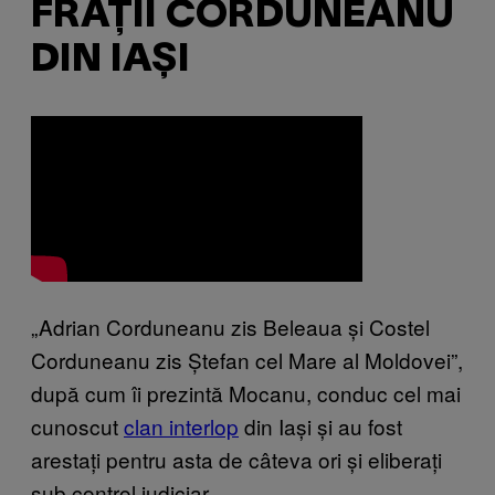
FRAȚII CORDUNEANU
DIN IAȘI
„Adrian Corduneanu zis Beleaua și Costel
Corduneanu zis Ștefan cel Mare al Moldovei”,
după cum îi prezintă Mocanu, conduc cel mai
cunoscut
clan interlop
din Iași și au fost
arestați pentru asta de câteva ori și eliberați
sub control judiciar.