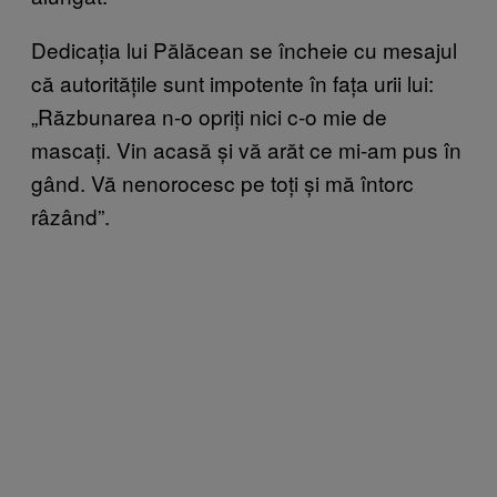
Dedicația lui Pălăcean se încheie cu mesajul
că autoritățile sunt impotente în fața urii lui:
„Răzbunarea n-o opriți nici c-o mie de
mascați. Vin acasă și vă arăt ce mi-am pus în
gând. Vă nenorocesc pe toți și mă întorc
râzând”.