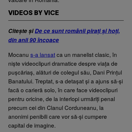
VIDEOS BY VICE
Citește și
De ce sunt românii pirați și hoți,
din anii 90 încoace
Mocanu
s-a lansat
ca un manelist clasic, în
niște videoclipuri dramatice despre viața de
pușcăriaș, alături de colegul său, Dani Prințul
Banatului. Treptat, s-a detașat și a ajuns să-și
facă o carieră solo, în care face videoclipuri
pentru oricine, de la interlopi urmăriți penal
precum cei din Clanul Corduneanu, la
anonimi penibili care vor să-și cumpere
capital de imagine.