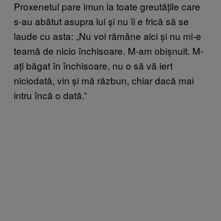
Proxenetul pare imun la toate greutățile care
s-au abătut asupra lui și nu îi e frică să se
laude cu asta: „Nu voi rămâne aici și nu mi-e
teamă de nicio închisoare. M-am obișnuit. M-
ați băgat în închisoare, nu o să vă iert
niciodată, vin și mă răzbun, chiar dacă mai
intru încă o dată.”