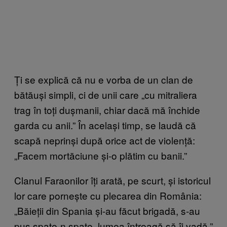
Ți se explică că nu e vorba de un clan de
bătăuși simpli, ci de unii care „cu mitraliera
trag în toți dușmanii, chiar dacă mă închide
garda cu anii.” În același timp, se laudă că
scapă neprinși după orice act de violență:
„Facem mortăciune și-o plătim cu banii.”
Clanul Faraonilor îți arată, pe scurt, și istoricul
lor care pornește cu plecarea din România:
„Băieții din Spania și-au făcut brigadă, s-au
pus spate-n spate, lumea întreagă să îi vadă.”