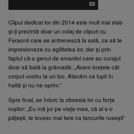
Clipul dedicat lor din 2014 este mult mai slab
și-ți prezintă doar un colaj de clipuri cu
Faraonii care se antrenează la sală, ca să te
impresioneze cu agilitatea lor, dar și prin
faptul că-s genul de smardoi care au curajul
doar să bată la grămadă: „Avem brațele cât
corpul vostru la un loc. Atacăm ca lupii în
haită și nu ne oprim.”
Spre final, se întorc la obsesia lor cu forța
rușilor: „Eu mă jur pe viața mea, că ai s-o
pățești, te lovesc mai tare ca tancurile rusești”