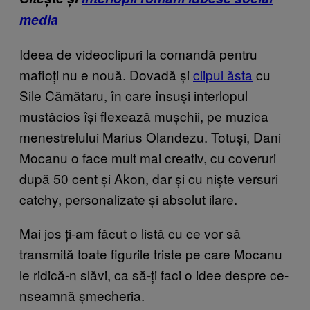
media
Ideea de videoclipuri la comandă pentru
mafioți nu e nouă. Dovadă și
clipul ăsta
cu
Sile Cămătaru, în care însuși interlopul
mustăcios își flexează mușchii, pe muzica
menestrelului Marius Olandezu. Totuși, Dani
Mocanu o face mult mai creativ, cu coveruri
după 50 cent și Akon, dar și cu niște versuri
catchy, personalizate și absolut ilare.
Mai jos ți-am făcut o listă cu ce vor să
transmită toate figurile triste pe care Mocanu
le ridică-n slăvi, ca să-ți faci o idee despre ce-
nseamnă șmecheria.