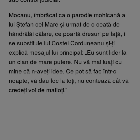
Mocanu, îmbrăcat ca o parodie mohicană a
lui Ștefan cel Mare și urmat de o ceată de
hăndrălăi călare, ce poartă dresuri pe față, i
se substituie lui Costel Corduneanu și-ți
explică mesajul lui principal: „Eu sunt lider la
un clan de mare putere. Nu vă mai luați cu
mine că n-aveți idee. Ce pot să fac într-o
noapte, vă dau foc la toți, nu contează cât vă
credeți voi de mafioți.”