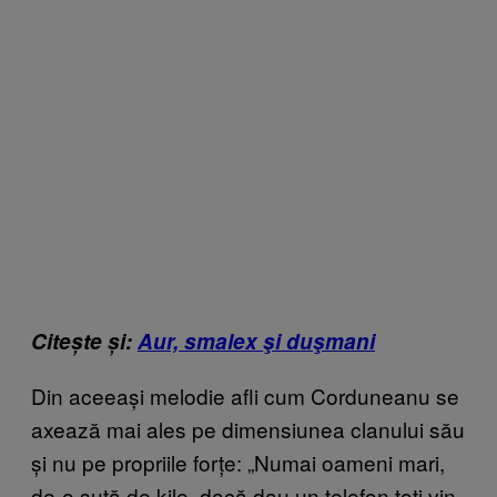
Citește și:
Aur, smalex şi duşmani
Din aceeași melodie afli cum Corduneanu se
axează mai ales pe dimensiunea clanului său
și nu pe propriile forțe: „Numai oameni mari,
de-o sută de kile, dacă dau un telefon toți vin