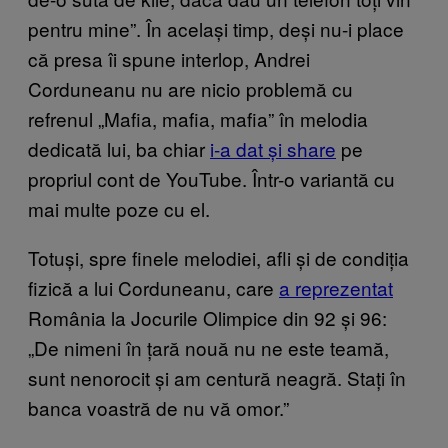
pentru mine”. În același timp, deși nu-i place
că presa îi spune interlop, Andrei
Corduneanu nu are nicio problemă cu
refrenul „Mafia, mafia, mafia” în melodia
dedicată lui, ba chiar
i-a dat și share
pe
propriul cont de YouTube. Într-o variantă cu
mai multe poze cu el.
Totuși, spre finele melodiei, afli și de condiția
fizică a lui Corduneanu, care
a reprezentat
România la Jocurile Olimpice din 92 și 96:
„De nimeni în țară nouă nu ne este teamă,
sunt nenorocit și am centură neagră. Stați în
banca voastră de nu vă omor.”