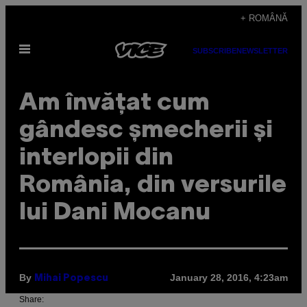
Skip
+ ROMÂNĂ
to
Open
content
SUBSCRIBE
NEWSLETTER
Menu
Am învățat cum
gândesc șmecherii și
interlopii din
România, din versurile
lui Dani Mocanu
By
January 28, 2016, 4:23am
Mihai Popescu
Share: