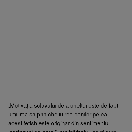
„Motivația sclavului de a cheltui este de fapt
umilirea sa prin cheltuirea banilor pe ea…
acest fetish este originar din sentimentul
inadecvat pe care îl are bărbatul, ca și cum