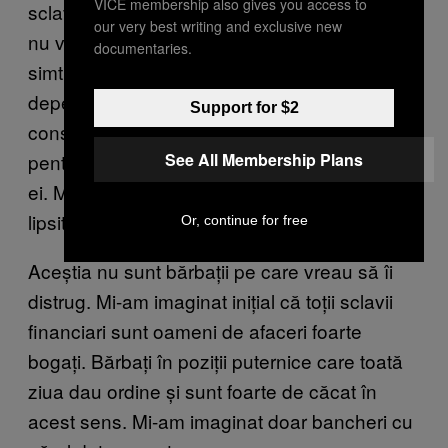
VICE membership also gives you access to
sclavi financiari este o soluție. Acești bărbați
our very best writing and exclusive new
nu vor să performeze sexual pentru că se
documentaries.
simt inferiori. Adeseori acest fetish devine o
dependență. Vor să se ruineze, să ajungă
Support for $2
constant pe punctul de a pierde totul doar
See All Membership Plans
pentru a satisface femei cărora nu le pasă de
ei. M-a șocat să aud cât de directă și de
lipsită de remuşcări era.
Or, continue for free
Aceștia nu sunt bărbații pe care vreau să îi
distrug. Mi-am imaginat inițial că toții sclavii
financiari sunt oameni de afaceri foarte
bogați. Bărbați în poziții puternice care toată
ziua dau ordine și sunt foarte de căcat în
acest sens. Mi-am imaginat doar bancheri cu