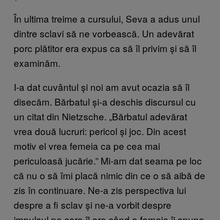
În ultima treime a cursului, Seva a adus unul
dintre sclavi să ne vorbească. Un adevărat
porc plătitor era expus ca să îl privim și să îl
examinăm.
I-a dat cuvântul și noi am avut ocazia să îl
disecăm. Bărbatul și-a deschis discursul cu
un citat din Nietzsche. „Bărbatul adevărat
vrea două lucruri: pericol și joc. Din acest
motiv el vrea femeia ca pe cea mai
periculoasă jucărie.” Mi-am dat seama pe loc
că nu o să îmi placă nimic din ce o să aibă de
zis în continuare. Ne-a zis perspectiva lui
despre a fi sclav și ne-a vorbit despre
impulsul pe care îl are când o femeie îi spune