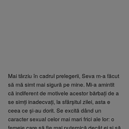
Mai târziu în cadrul prelegerii, Seva m-a făcut
să mă simt mai sigură pe mine. Mi-a amintit
că indiferent de motivele acestor bărbați de a
se simți inadecvați, la sfârșitul zilei, asta e
ceea ce și-au dorit. Se excită dând un
caracter sexual celor mai mari frici ale lor: o
femeie care să fie mai puternică decât ei și să