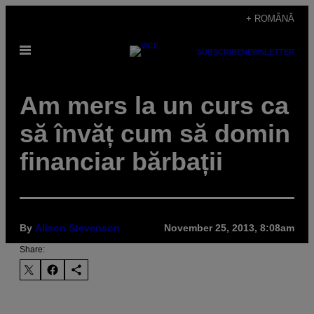
Skip
+ ROMÂNĂ
to
Open
content
SUBSCRIBE
NEWSLETTER
Menu
Am mers la un curs ca
să învăț cum să domin
financiar bărbații
By
Alison Stevenson
November 25, 2013, 8:08am
Share: