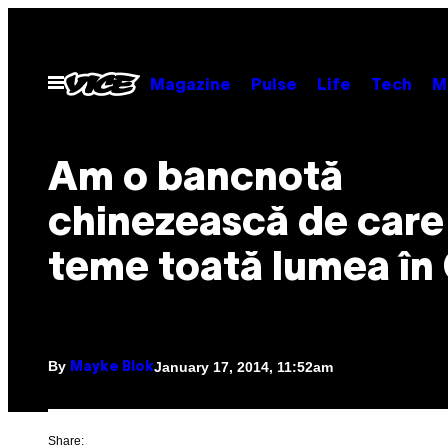
Skip
to
content
Open
Magazine
Pulse
Life
Tech
M
Menu
Am o bancnotă
chinezească de care
teme toată lumea în
By
January 17, 2014, 11:52am
Mayke Blok
Share: