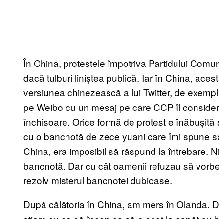
În China, protestele împotriva Partidului Comu
dacă tulburi liniștea publică. Iar în China, ac
versiunea chinezească a lui Twitter, de exempl
pe Weibo cu un mesaj pe care CCP îl consideră n
închisoare. Orice formă de protest e înăbușită 
cu o bancnotă de zece yuani care îmi spune să
China, era imposibil să răspund la întrebare. 
bancnotă. Dar cu cât oamenii refuzau să vorbe
rezolv misterul bancnotei dubioase.
După călătoria în China, am mers în Olanda. De
știam cu ce să încep ca să o scot la capăt cu 