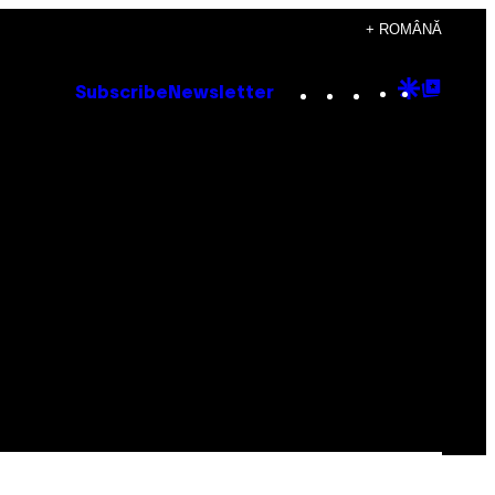
+ ROMÂNĂ
Instagram
TikTok
YouTube
Google
Goog
Subscribe
Newsletter
Discove
Top
Posts