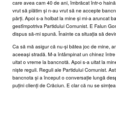
care avea cam 40 de ani, îmbrăcat într-o hai
vrut să plătim și n-au vrut să ne accepte bancn
părți. Apoi s-a holbat la mine și mi-a aruncat b
gestîmpotriva Partidului Comunist. E Falun Gon
dispus să-mi spună. Înainte ca situația să dev
Ca să mă asigur că nu-și bătea joc de mine, am
aceeași stradă. M-a întâmpinat un chinez între d
uitat o vreme la bancnotă. Apoi s-a uitat la mi
niște reguli. Reguli ale Partidului Comunist. Ast
bancnota și a început o conversație lungă des
puțini clienți de Crăciun. E clar că nu se sim