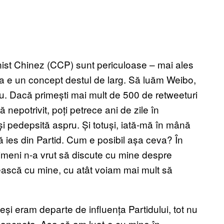
nist Chinez (CCP) sunt periculoase – mai ales
esta e un concept destul de larg. Să luăm Weibo,
u. Dacă primești mai mult de 500 de retweeturi
epotrivit, poți petrece ani de zile în
și pedepsită aspru. Și totuși, iată-mă în mână
 ies din Partid. Cum e posibil așa ceva? În
Nimeni n-a vrut să discute cu mine despre
ască cu mine, cu atât voiam mai mult să
și eram departe de influența Partidului, tot nu
bancnota. Așa că am luat-o cu mine în