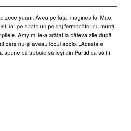
e zece yuani. Avea pe față imaginea lui Mao,
nist, iar pe spate un peisaj fermecător cu munți
mpilele. Amy mi le-a arătat la câteva zile după
ști care nu-și aveau locul acolo. „Acesta e
 spune că trebuie să ieși din Partid ca să fii