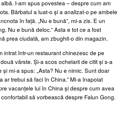
nă albă. I-am spus povestea – despre cum am
ota. Bărbatul a luat-o și a analizat-o pe ambele
ancnota în față. „Nu e bună”, mi-a zis. E un
g. Nu e bună deloc.” Asta e tot ce a fost
ină prea ciudată, am zbughit-o din magazin.
 intrat într-un restaurant chinezesc de pe
ouă vârste. Și-a scos ochelarii de citit și s-a
ne și mi-a spus: „Asta? Nu e nimic. Sunt doar
a ar trebui să faci în China.” Mi-a înapoiat
pre vacanțele lui în China și despre cum avea
țea confortabil să vorbească despre Falun Gong.