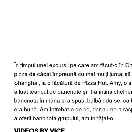
În timpul unei excursii pe care am făcut-o în 
pizza de căcat împreună cu mai mulți jurnaliști 
Shanghai, la o făcătură de Pizza Hut. Amy, o 
a luat teancul de bancnote și i l-a întins chelner
bancnotă în mână și a spus, bâlbâindu-se, că 
era bună. Am întrebat-o de ce, dar nu ne-a răsp
a oferit bancnota grupului, am înhățat-o.
VIDEOS BY VICE