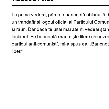
La prima vedere, părea o bancnotă obișnuită d
un trandafir și logoul oficial al Partidului Comu
și râuri. Dar dacă te uitai mai atent, vedeai șta
incident. Pe bancnotă erau niște litere chineze
partidul anti-comunist”, mi-a spus ea. „Bancnota
liber.”