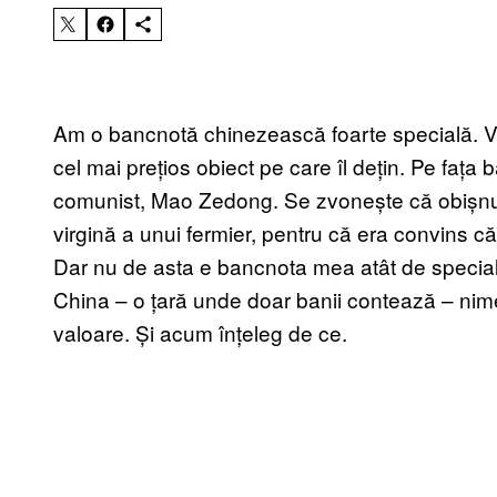
Am o bancnotă chinezească foarte specială. Va
cel mai prețios obiect pe care îl dețin. Pe fața 
comunist, Mao Zedong. Se zvonește că obișnuia
virgină a unui fermier, pentru că era convins că
Dar nu de asta e bancnota mea atât de special
China – o țară unde doar banii contează – nimen
valoare. Și acum înțeleg de ce.