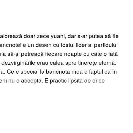
lorează doar zece yuani, dar s-ar putea să fie
bancnotei e un desen cu fostul lider al partidului
 să-și petreacă fiecare noapte cu câte o fată
 dezvirginările erau calea spre tinerețe eternă.
ă. Ce e special la bancnota mea e faptul că în
i nu o acceptă. E practic lipsită de orice