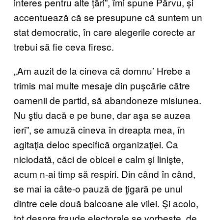
interes pentru alte ţări”, îmi spune Pârvu, și
accentuează că se presupune că suntem un
stat democratic, în care alegerile corecte ar
trebui să fie ceva firesc.
„Am auzit de la cineva că domnu’ Hrebe a
trimis mai multe mesaje din puşcărie către
oamenii de partid, să abandoneze misiunea.
Nu ştiu dacă e pe bune, dar aşa se auzea
ieri”, se amuză cineva în dreapta mea, în
agitaţia deloc specifică organizaţiei. Ca
niciodată, căci de obicei e calm şi linişte,
acum n-ai timp să respiri. Din când în când,
se mai ia câte-o pauză de ţigară pe unul
dintre cele două balcoane ale vilei. Şi acolo,
tot despre fraude electorale se vorbeşte, de