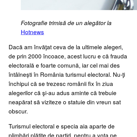
Fotografie trimisă de un alegător la
Hotne​ws
Dacă am învăţat ceva de la ultimele alegeri,
de prin 2000 încoace, acest lucru e că frauda
electorală e foarte comună, iar cel mai des
întâlnești în România turismul electoral. Nu-ţi
închipui că se trezesc românii fix în ziua
alegerilor că şi-au adus aminte că trebuie
neapărat să viziteze o statuie din vreun sat
obscur.
Turismul electoral e specia aia aparte de
plimbări plătite de partid, pentru a vota pe