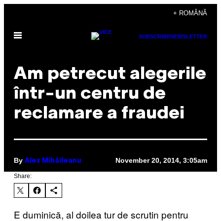
Skip
+ ROMÂNĂ
to
Open
content
SUBSCRIBE
NEWSLETTER
Menu
Am petrecut alegerile
într-un centru de
reclamare a fraudei
By
November 20, 2014, 3:05am
Alex Mihăileanu
Share:
​E duminică, al doilea tur de scrutin pentru