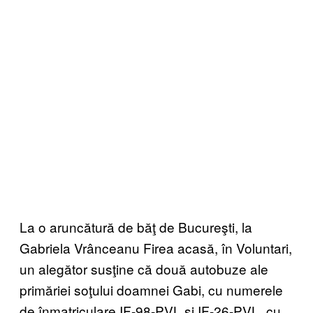
La o aruncătură de băţ de Bucureşti, la
Gabriela Vrânceanu Firea acasă, în Voluntari,
un alegător susţine că două autobuze ale
primăriei soţului doamnei Gabi, cu numerele
de înmatriculare IF-98-PVL şi IF-26-PVL, cu