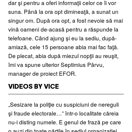
dar şi pentru a oferi informaţii celor ce îi vor
suna. Până la ora opt dimineaţă, a sunat un
singur om. După ora opt, a fost nevoie să mai
vină oameni de-acasă pentru a răspunde la
telefoane. Când ajung și eu la sediu, după-
amiază, cele 15 persoane abia mai fac faţă.
De plecat, abia după miezul nopţii au reuşit,
îmi va spune ulterior Septimius Pârvu,
manager de proiect EFOR.
VIDEOS BY VICE
„Sesizare la poliţie cu suspiciuni de nereguli
şi fraude electorale…” într-o localitate căreia
nu-i disting numele. E genul de frază pe care
o auzi din toate părţile în sediul organizaţiei.