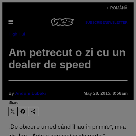
Skip
+ ROMÂNĂ
to
Open
content
SUBSCRIBE
NEWSLETTER
Menu
High Hui
​Am petrecut o zi cu un
dealer de speed
By
Andoni Lubaki
May 28, 2015, 8:58am
Share:
„De obicei e umed când îl iau în primire”, mi-a
zis Jon. „Asta e cea mai mișto parte.”