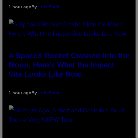
1 hour ago
By
Luis Prada
A SpaceX Rocket Crashed Into the
Moon. Here’s What the Impact
Site Looks Like Now.
1 hour ago
By
Luis Prada