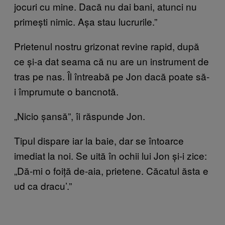
jocuri cu mine. Dacă nu dai bani, atunci nu
primești nimic. Așa stau lucrurile.”
Prietenul nostru grizonat revine rapid, după
ce și-a dat seama că nu are un instrument de
tras pe nas. Îl întreabă pe Jon dacă poate să-
i împrumute o bancnotă.
„Nicio șansă”, îi răspunde Jon.
Tipul dispare iar la baie, dar se întoarce
imediat la noi. Se uită în ochii lui Jon și-i zice:
„Dă-mi o foiță de-aia, prietene. Căcatul ăsta e
ud ca dracu’.”