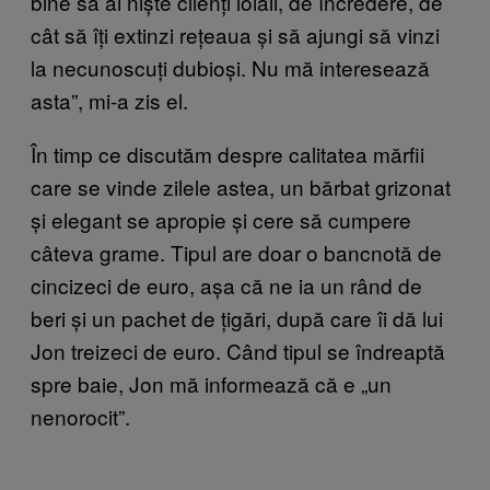
bine să ai niște clienți loiali, de încredere, de
cât să îți extinzi rețeaua și să ajungi să vinzi
la necunoscuți dubioși. Nu mă interesează
asta”, mi-a zis el.
În timp ce discutăm despre calitatea mărfii
care se vinde zilele astea, un bărbat grizonat
și elegant se apropie și cere să cumpere
câteva grame. Tipul are doar o bancnotă de
cincizeci de euro, așa că ne ia un rând de
beri și un pachet de țigări, după care îi dă lui
Jon treizeci de euro. Când tipul se îndreaptă
spre baie, Jon mă informează că e „un
nenorocit”.