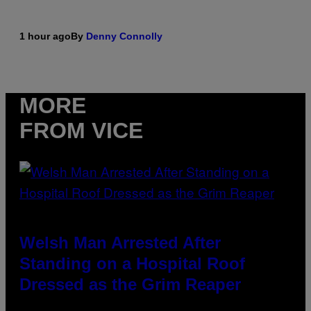
1 hour ago
By
Denny Connolly
MORE
FROM VICE
Welsh Man Arrested After
Standing on a Hospital Roof
Dressed as the Grim Reaper