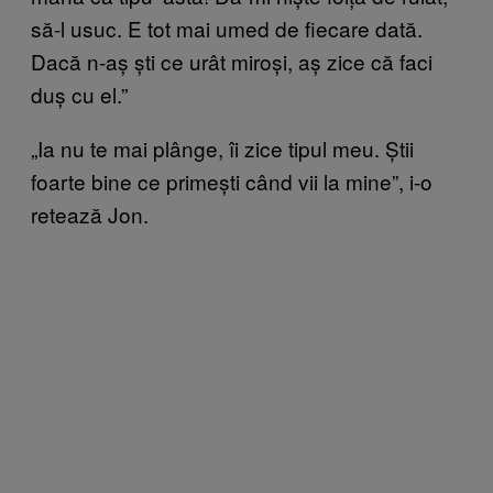
să-l usuc. E tot mai umed de fiecare dată.
Dacă n-aș ști ce urât miroși, aș zice că faci
duș cu el.”
„Ia nu te mai plânge, îi zice tipul meu. Știi
foarte bine ce primești când vii la mine”, i-o
retează Jon.