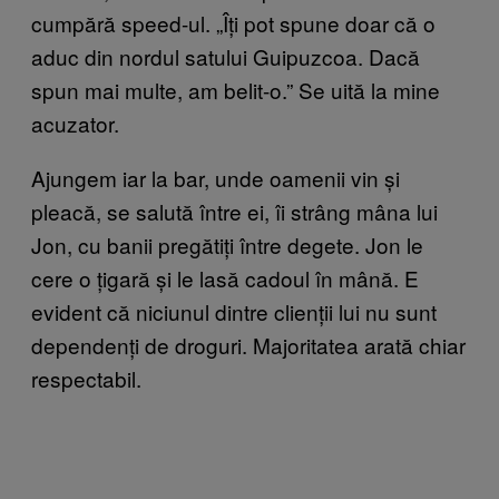
cumpără speed-ul. „Îți pot spune doar că o
aduc din nordul satului Guipuzcoa. Dacă
spun mai multe, am belit-o.” Se uită la mine
acuzator.
Ajungem iar la bar, unde oamenii vin și
pleacă, se salută între ei, îi strâng mâna lui
Jon, cu banii pregătiți între degete. Jon le
cere o țigară și le lasă cadoul în mână. E
evident că niciunul dintre clienții lui nu sunt
dependenți de droguri. Majoritatea arată chiar
respectabil.