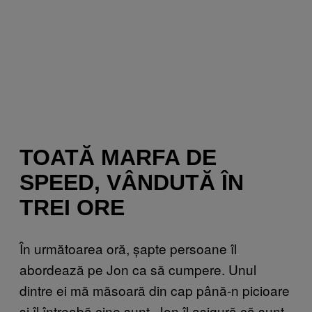
TOATĂ MARFA DE
SPEED, VÂNDUTĂ ÎN
TREI ORE
În următoarea oră, șapte persoane îl
abordează pe Jon ca să cumpere. Unul
dintre ei mă măsoară din cap până-n picioare
și îl întreabă cine sunt. Jon îl asigură că sunt