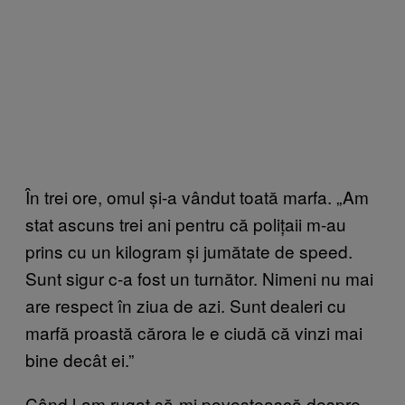
În trei ore, omul și-a vândut toată marfa. „Am
stat ascuns trei ani pentru că polițaii m-au
prins cu un kilogram și jumătate de speed.
Sunt sigur c-a fost un turnător. Nimeni nu mai
are respect în ziua de azi. Sunt dealeri cu
marfă proastă cărora le e ciudă că vinzi mai
bine decât ei.”
Când l-am rugat să-mi povestească despre