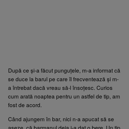
După ce și-a făcut punguțele, m-a informat că
se duce la barul pe care îl frecventează și m-
a întrebat dacă vreau să-l însoțesc. Curios
cum arată noaptea pentru un astfel de tip, am
fost de acord.
Când ajungem în bar, nici n-a apucat să se
așeze, că barmanul deja i-a dat o bere. Un tip