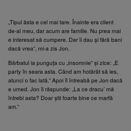
„Tipul ăsta e cel mai tare. Înainte era client
de-al meu, dar acum are familie. Nu prea mai
e interesat să cumpere. Dar îi dau și fără bani
dacă vrea”, mi-a zis Jon.
Bărbatul ia punguța cu „insomnie” și zice: „E
party în seara asta. Când am hotărât să ies,
atunci o fac lată.” Apoi îl întreabă pe Jon dacă
e umed. Jon îi răspunde: „La ce dracu’ mă
întrebi asta? Doar știi foarte bine ce marfă
am.”