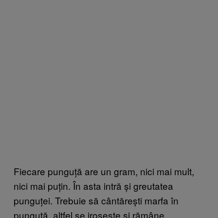
Fiecare punguță are un gram, nici mai mult,
nici mai puțin. În asta intră și greutatea
punguței. Trebuie să cântărești marfa în
punguță, altfel se irosește și rămâne