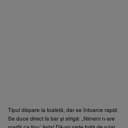
Tipul dispare la toaletă, dar se întoarce rapid.
Se duce direct la bar și strigă: „Nimeni n-are
marfă ca tipu’ ăsta! Dă-mi niște foiță de rulat,