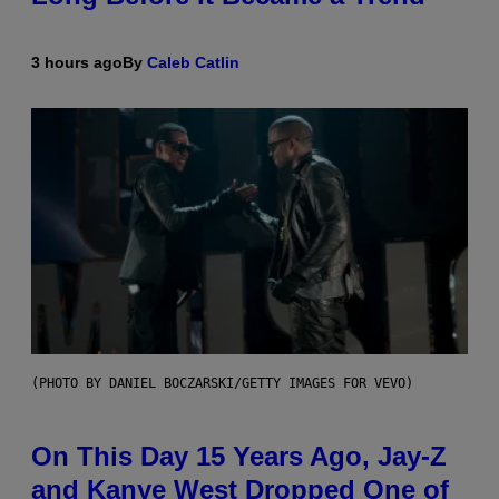
3 hours ago
By
Caleb Catlin
(PHOTO BY DANIEL BOCZARSKI/GETTY IMAGES FOR VEVO)
On This Day 15 Years Ago, Jay-Z
and Kanye West Dropped One of