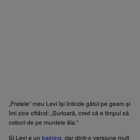
„Fratele” meu Levi își întinde gâtul pe geam și
îmi zice oftând: „Surioară, cred că e timpul să
cobori de pe muntele ăla.”
Și Levi e un
baining
, dar dintr-o versiune mult