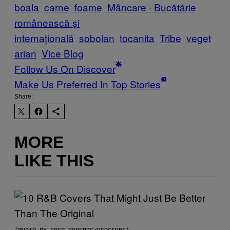
boala
carne
foame
Mâncare · Bucătărie
românească și
internațională
sobolan
tocanita
Tribe
veget
arian
Vice Blog
Follow Us On Discover
Make Us Preferred In Top Stories
Share:
MORE
LIKE THIS