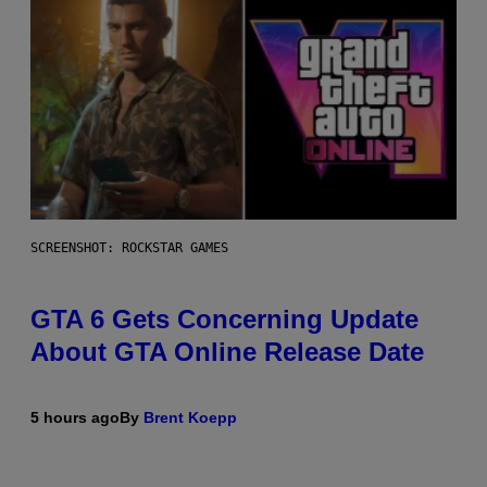
SCREENSHOT: ROCKSTAR GAMES
GTA 6 Gets Concerning Update
About GTA Online Release Date
5 hours ago
By
Brent Koepp