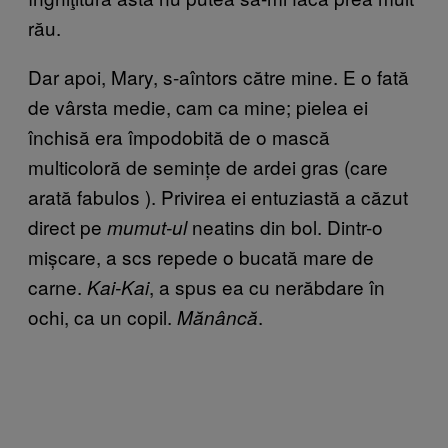
rău.
Dar apoi, Mary, s-aîntors către mine. E o fată
de vârsta medie, cam ca mine; pielea ei
închisă era împodobită de o mască
multicoloră de semințe de ardei gras (care
arată fabulos ). Privirea ei entuziastă a căzut
direct pe
neatins din bol. Dintr-o
mumut-ul
mișcare, a scs repede o bucată mare de
carne.
, a spus ea cu nerăbdare în
Kai-Kai
ochi, ca un copil.
.
Mănâncă