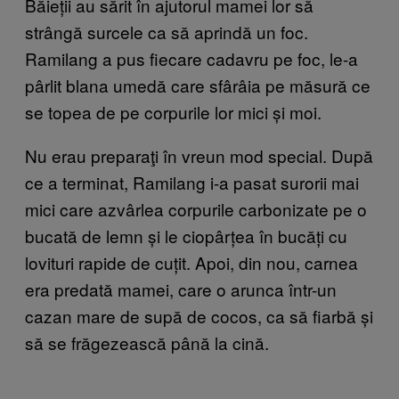
Băieții au sărit în ajutorul mamei lor să
strângă surcele ca să aprindă un foc.
Ramilang a pus fiecare cadavru pe foc, le-a
pârlit blana umedă care sfârâia pe măsură ce
se topea de pe corpurile lor mici și moi.
Nu erau preparaţi în vreun mod special. După
ce a terminat, Ramilang i-a pasat surorii mai
mici care azvârlea corpurile carbonizate pe o
bucată de lemn și le ciopârțea în bucăți cu
lovituri rapide de cuțit. Apoi, din nou, carnea
era predată mamei, care o arunca într-un
cazan mare de supă de cocos, ca să fiarbă și
să se frăgezească până la cină.