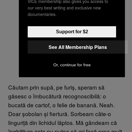
VICE membership also gives you access to
our very best writing and exclusive new
documentaries.
Support for $2
See All Membership Plans
Or, continue for free
Căutam prin supă, pe furiș, speram să
găsesc o îmbucătură recognoscibilă: o
bucată de cartof, o felie de banană. Neah.
Doar șobolan și fiertură. Sorbeam câte-o
linguriță din lichidul lăptos. Mă gândeam că
înghiţitura asta nu putea să-mi facă prea mult