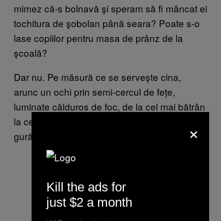
mimez că-s bolnavă şi speram să fi mâncat ei
tochitura de şobolan până seara? Poate s-o
lase copiilor pentru masa de prânz de la
școală?
Dar nu. Pe măsură ce se servește cina,
arunc un ochi prin semi-cercul de fețe,
luminate călduros de foc, de la cel mai bătrân
la cel mai tânăr, cum înfulecau gură după
×
gură, copleșiți de încântare.
Kill the ads for
just $2 a month