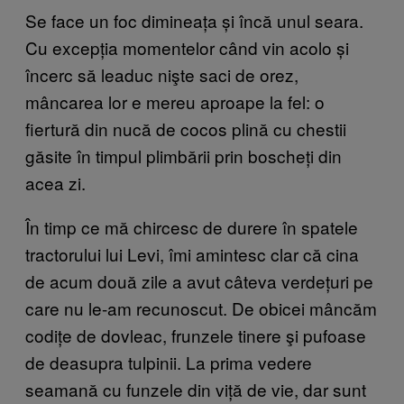
Se face un foc dimineața și încă unul seara.
Cu excepția momentelor când vin acolo și
încerc să leaduc nişte saci de orez,
mâncarea lor e mereu aproape la fel: o
fiertură din nucă de cocos plină cu chestii
găsite în timpul plimbării prin boscheți din
acea zi.
În timp ce mă chircesc de durere în spatele
tractorului lui Levi, îmi amintesc clar că cina
de acum două zile a avut câteva verdețuri pe
care nu le-am recunoscut. De obicei mâncăm
codițe de dovleac, frunzele tinere şi pufoase
de deasupra tulpinii. La prima vedere
seamană cu funzele din viță de vie, dar sunt