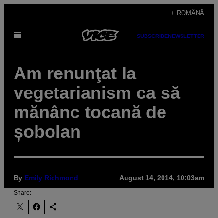
Skip
+ ROMÂNĂ
to
Open
content
SUBSCRIBE
NEWSLETTER
Menu
Am renunţat la
vegetarianism ca să
mănânc tocană de
șobolan
By
Emily Richmond
August 14, 2014, 10:03am
Share: