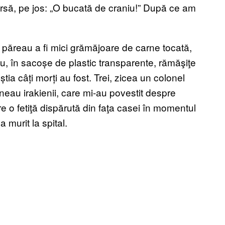
rsă, pe jos: „O bucată de craniu!” După ce am
 păreau a fi mici grămăjoare de carne tocată,
u, în sacoșe de plastic transparente, rămăşiţe
ia câți morți au fost. Trei, zicea un colonel
uneau irakienii, care mi-au povestit despre
e o fetiţă dispărută din faţa casei în momentul
a murit la spital.