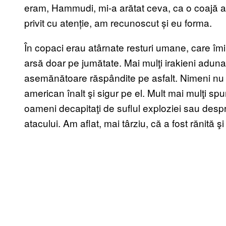
eram, Hammudi, mi-a arătat ceva, ca o coajă a
privit cu atenție, am recunoscut și eu forma.
În copaci erau atârnate resturi umane, care îmi
arsă doar pe jumătate. Mai mulţi irakieni aduna
asemănătoare răspândite pe asfalt. Nimeni nu șt
american înalt şi sigur pe el. Mult mai mulţi sp
oameni decapitaţi de suflul exploziei sau despr
atacului. Am aflat, mai târziu, că a fost rănită şi 