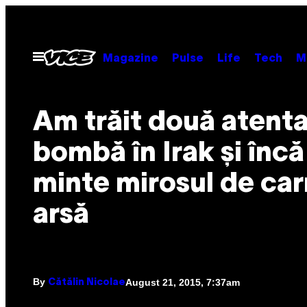
Skip
to
content
Open
Magazine
Pulse
Life
Tech
M
Menu
Am trăit două atent
bombă în Irak și încă
minte mirosul de ca
arsă
By
August 21, 2015, 7:37am
Cătălin Nicolae