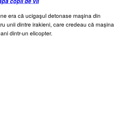
apă copii de vii
țiune era că ucigaşul detonase maşina din
ntru unii dintre irakieni, care credeau că mașina
ni dintr-un elicopter.