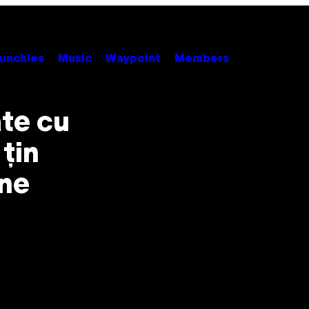
unchies
Music
Waypoint
Members
ate cu
 țin
rne