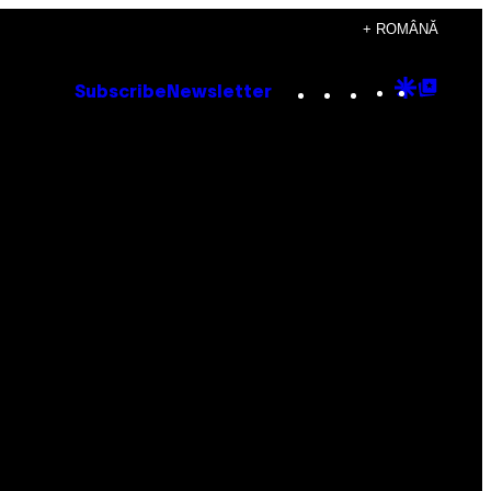
+ ROMÂNĂ
Instagram
TikTok
YouTube
Google
Goog
Subscribe
Newsletter
Discove
Top
Posts