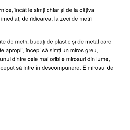
ice, încât le simți chiar și de la câțiva
imediat, de ridicarea, la zeci de metri
.
ute de metri: bucăți de plastic și de metal care
e apropii, începi să simți un miros greu,
 unul dintre cele mai oribile mirosuri din lume,
nceput să intre în descompunere. E mirosul de