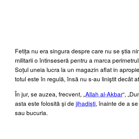
Fetița nu era singura despre care nu se știa n
militarii o întinseseră pentru a marca perimetr
Soțul uneia lucra la un magazin aflat in apropie
totul este în regulă, însă nu s-au liniştit decât
În jur, se auzea, frecvent, „
Allah al-Akbar
“, „Du
asta este folosită și de
jihadiști
, înainte de a se
sau bucuria.