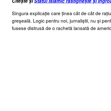
Citește și
Statul Islamic răstignește și îngro
Singura explicație care ținea cât de cât de ra
greşeală. Logic pentru noi, jurnaliștii, nu și pe
fusese distrusă de o rachetă lansată de america