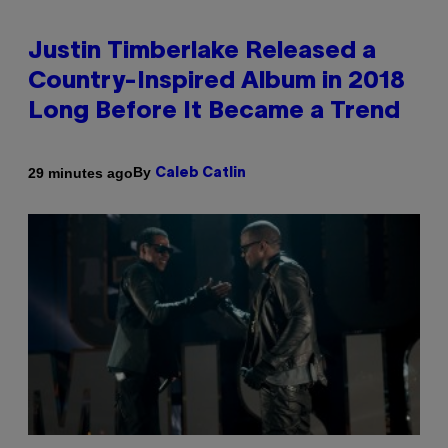
Justin Timberlake Released a
Country-Inspired Album in 2018
Long Before It Became a Trend
By
29 minutes ago
Caleb Catlin