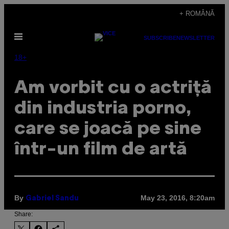
Skip
+ ROMÂNĂ
to
Open
content
SUBSCRIBE
NEWSLETTER
Menu
18+
Am vorbit cu o actriță
din industria porno,
care se joacă pe sine
într-un film de artă
By
May 23, 2016, 8:20am
Gabriel Sandu
Share: