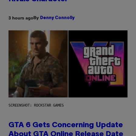
By
3 hours ago
Denny Connolly
SCREENSHOT: ROCKSTAR GAMES
GTA 6 Gets Concerning Update
About GTA Online Release Date