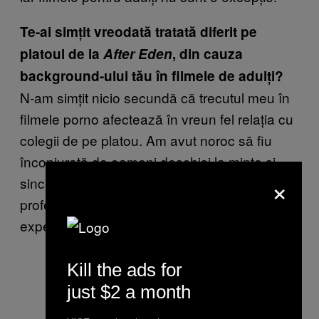
Te-ai simțit vreodată tratată diferit pe
platoul de la
After Eden
, din cauza
background-ului tău în filmele de adulți?
N-am simțit nicio secundă că trecutul meu în
filmele porno afectează în vreun fel relația cu
colegii de pe platou. Am avut noroc să fiu
înconjurată de oameni deschiși la minte și
×
sinceri. Toată lumea a tratat filmul cu
profesionalism. A fost cea mai mișto
experiență din viața mea de până acum.
Kill the ads for
just $2 a month