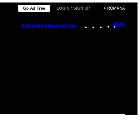
Go Ad Free
LOGIN / SIGN UP
+ ROMÂNĂ
Instagram
TikTok
YouTube
Google
Goog
Subscribe
Newsletter
Discove
Top
Posts