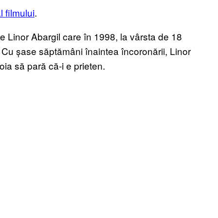
l filmului
.
 Linor Abargil care în 1998, la vârsta de 18
ld. Cu șase săptămâni înaintea încoronării, Linor
oia să pară că-i e prieten.