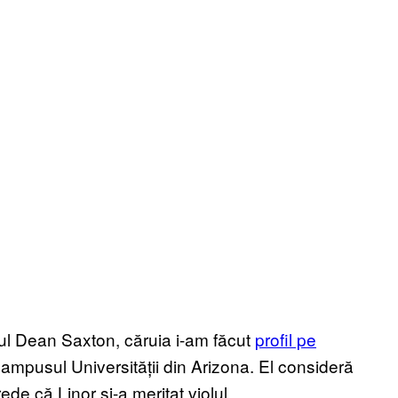
rul Dean Saxton, căruia i-am făcut
profil pe
 campusul Universității din Arizona. El consideră
ede că Linor și-a meritat violul.