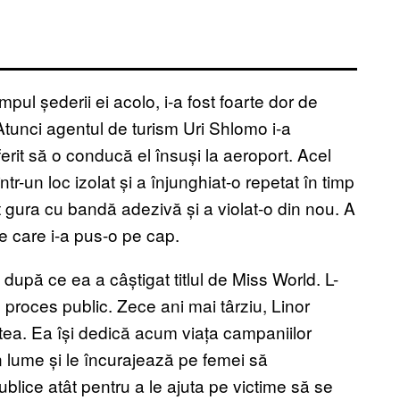
impul șederii ei acolo, i-a fost foarte dor de
. Atunci agentul de turism Uri Shlomo i-a
ferit să o conducă el însuși la aeroport. Acel
tr-un loc izolat și a înjunghiat-o repetat în timp
it gura cu bandă adezivă și a violat-o din nou. A
e care i-a pus-o pe cap.
 după ce ea a câștigat titlul de Miss World. L-
proces public. Zece ani mai târziu, Linor
tea. Ea își dedică acum viața campaniilor
n lume și le încurajează pe femei să
blice atât pentru a le ajuta pe victime să se