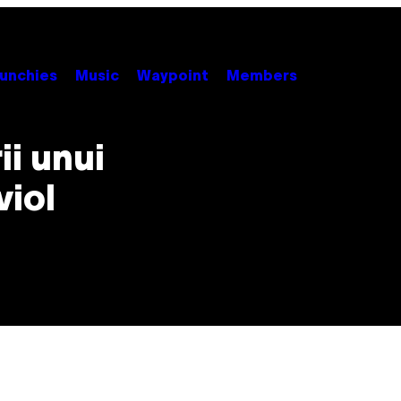
unchies
Music
Waypoint
Members
ii unui
iol