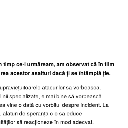
n timp ce-l urmăream, am observat că în film
ea acestor asalturi dacă ți se întâmplă ție.
upraviețuitoarele atacurilor să vorbească.
linii specializate, e mai bine să vorbească
ea vine o dată cu vorbitul despre incident. La
ui, alături de speranța c-o să educe
ultăților să reacționeze în mod adecvat.