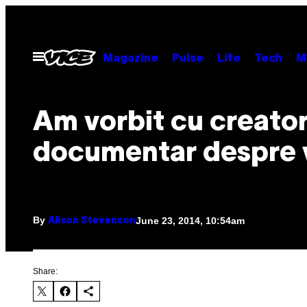
Skip
to
content
Open
Magazine
Pulse
Life
Tech
M
Menu
Am vorbit cu creator
documentar despre v
By
June 23, 2014, 10:54am
Alison Stevenson
Share: