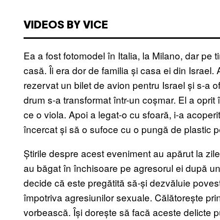
VIDEOS BY VICE
Ea a fost fotomodel în Italia, la Milano, dar pe t
casă. Îi era dor de familia și casa ei din Israel
rezervat un bilet de avion pentru Israel și s-a o
drum s-a transformat într-un coșmar. El a oprit în
ce o viola. Apoi a legat-o cu sfoară, i-a acoper
încercat și să o sufoce cu o pungă de plastic p
Știrile despre acest eveniment au apărut la zile
au băgat în închisoare pe agresorul ei după un 
decide că este pregătită să-și dezvăluie poves
împotriva agresiunilor sexuale. Călătorește pri
vorbească. Își dorește să facă aceste delicte pu