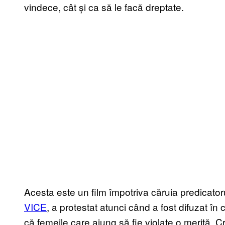
vindece, cât și ca să le facă dreptate.
Acesta este un film împotriva căruia predicato
VICE
, a protestat atunci când a fost difuzat în
că femeile care ajung să fie violate o merită. Cr