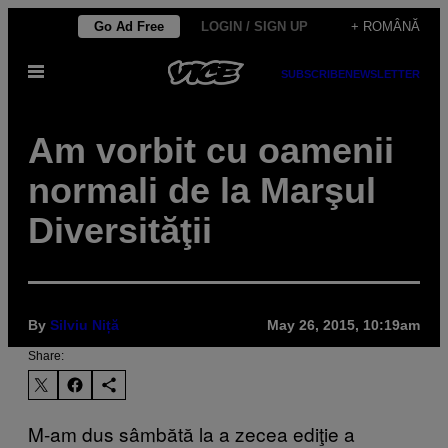
Skip
Go Ad Free
LOGIN / SIGN UP
+ ROMÂNĂ
to
Open
content
SUBSCRIBE
NEWSLETTER
Menu
Am vorbit cu oamenii
normali de la Marşul
Diversităţii
By
Silviu Niță
May 26, 2015, 10:19am
Share:
M-am dus sâmbătă la a zecea ediţie a