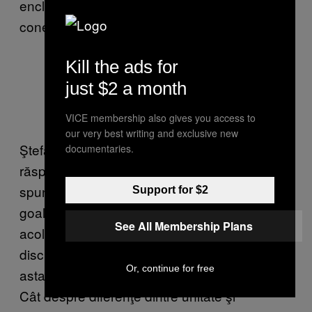
enclavă mică de oameni, ci suntem diverşi şi
conectaţi.”
Kill the ads for
just $2 a month
Fotografie de Octavian Tudor
VICE membership also gives you access to
our very best writing and exclusive new
Ştefania este o activistă care luptă cu ura
documentaries.
răspândită de cei de la Noua Dreaptă. „Ei
spun că promovează valori, dar sunt cuvinte
Support for $2
goale. Libertatea de exprimare se opreşte
See All Membership Plans
acolo unde încalci demnitatea cuiva printr-un
discurs instigator la ură. Avem legi pentru
Or, continue for free
asta şi mă aştept să se aplice sancţiunile.”
Cât despre diferenţe dintre unitate şi