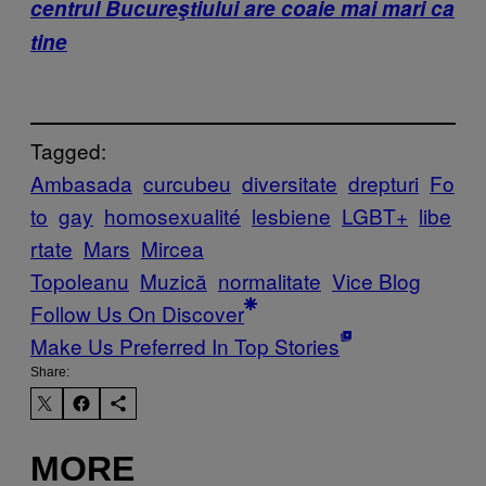
centrul Bucureştiului are coaie mai mari ca
tine
Tagged:
Ambasada
curcubeu
diversitate
drepturi
Fo
to
gay
homosexualité
lesbiene
LGBT+
libe
rtate
Mars
Mircea
Topoleanu
Muzică
normalitate
Vice Blog
Follow Us On Discover
Make Us Preferred In Top Stories
Share:
MORE