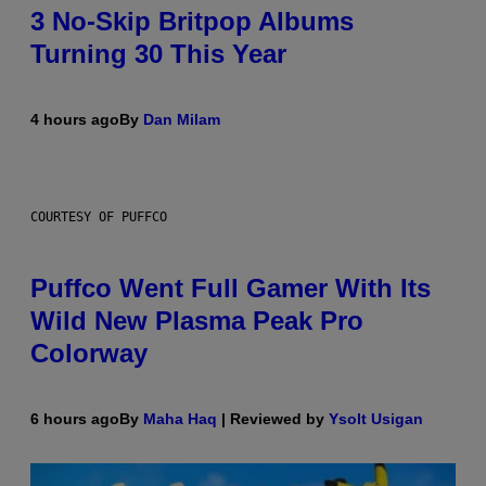
3 No-Skip Britpop Albums
Turning 30 This Year
4 hours ago
By
Dan Milam
COURTESY OF PUFFCO
Puffco Went Full Gamer With Its
Wild New Plasma Peak Pro
Colorway
6 hours ago
By
Maha Haq
| Reviewed by
Ysolt Usigan