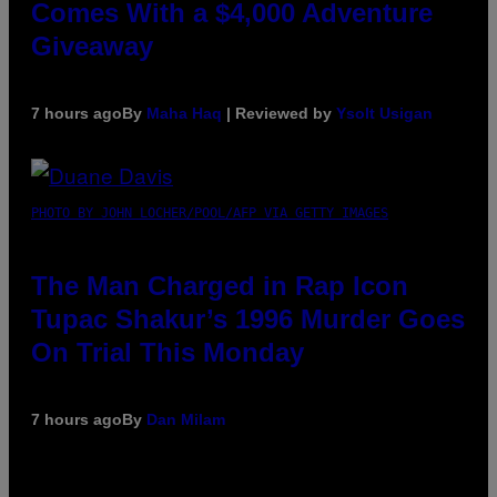
Comes With a $4,000 Adventure
Giveaway
7 hours ago
By
Maha Haq
| Reviewed by
Ysolt Usigan
PHOTO BY JOHN LOCHER/POOL/AFP VIA GETTY IMAGES
The Man Charged in Rap Icon
Tupac Shakur’s 1996 Murder Goes
On Trial This Monday
7 hours ago
By
Dan Milam