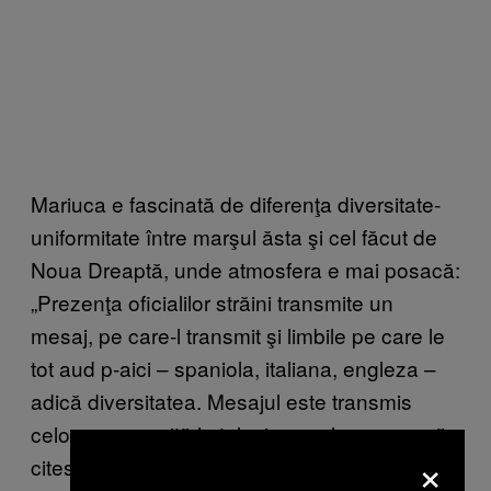
Mariuca e fascinată de diferenţa diversitate-
uniformitate între marşul ăsta şi cel făcut de
Noua Dreaptă, unde atmosfera e mai posacă:
„Prezenţa oficialilor străini transmite un
mesaj, pe care-l transmit şi limbile pe care le
tot aud p-aici – spaniola, italiana, engleza –
adică diversitatea. Mesajul este transmis
celor care se uită la televizor, celor care o să
×
citescă VICE şi alte reviste, că nu suntem o