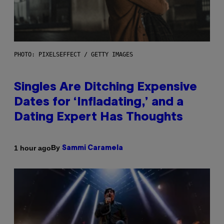
PHOTO: PIXELSEFFECT / GETTY IMAGES
Singles Are Ditching Expensive
Dates for ‘Infladating,’ and a
Dating Expert Has Thoughts
By
1 hour ago
Sammi Caramela