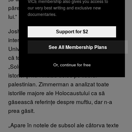
VICE membership also gives you access to
părere că inamicul inamicului lui e prietenul
our very best writing and exclusive new
documentaries.
lui.”
Joshua Zimmerman, expert în studii
Support for $2
interdisciplinare despre Holocaust la
See All Membership Plans
Universitatea Yeshiva din New york, a spus
că toate calculele naziștilor care duc la
„Soluția Finală” sunt bine documentate de
Or, continue for free
istorici și nu-l includ deloc pe liderul
palestinian. Zimmerman a analizat toate
istoriile majore ale Holocaustului ca să
găsească referințe despre muftiu, dar n-a
prea găsit.
„Apare în notele de subsol ale câtorva texte