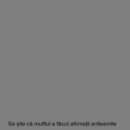
Se știe că muftiul a făcut afirmații antisemite