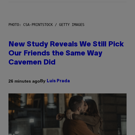
PHOTO: CSA-PRINTSTOCK / GETTY IMAGES
New Study Reveals We Still Pick
Our Friends the Same Way
Cavemen Did
By
26 minutes ago
Luis Prada