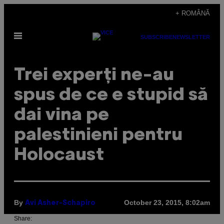
Skip
+ ROMÂNĂ
to
Open
content
SUBSCRIBE
NEWSLETTER
Menu
Trei experți ne-au
spus de ce e stupid să
dai vina pe
palestinieni pentru
Holocaust
By
October 23, 2015, 8:02am
Avi Asher-Schapiro
Share: