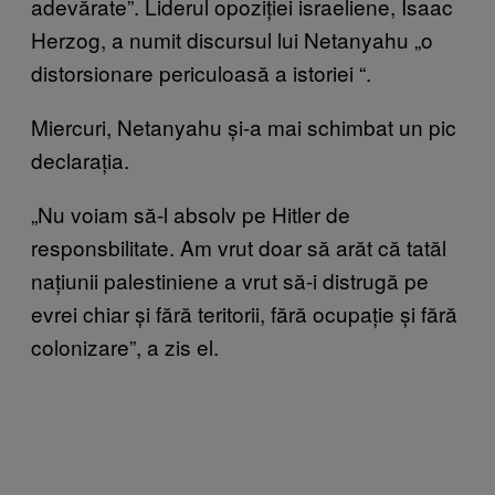
adevărate”. Liderul opoziției israeliene, Isaac
Herzog, a numit discursul lui Netanyahu „o
distorsionare periculoasă a istoriei
“
.
Miercuri, Netanyahu și-a mai schimbat un pic
declarația.
„Nu voiam să-l absolv pe Hitler de
responsbilitate
.
Am vrut doar să arăt că tatăl
națiunii palestiniene a vrut să-i distrugă pe
evrei chiar și fără teritorii, fără ocupație și fără
colonizare”, a zis el.