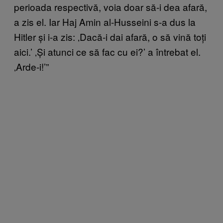
perioada respectivă, voia doar să-i dea afară,
a zis el. Iar Haj Amin al-Husseini s-a dus la
Hitler și i-a zis: ‚Dacă-i dai afară, o să vină toți
aici.’ ‚Și atunci ce să fac cu ei?’ a întrebat el.
‚Arde-i!’”