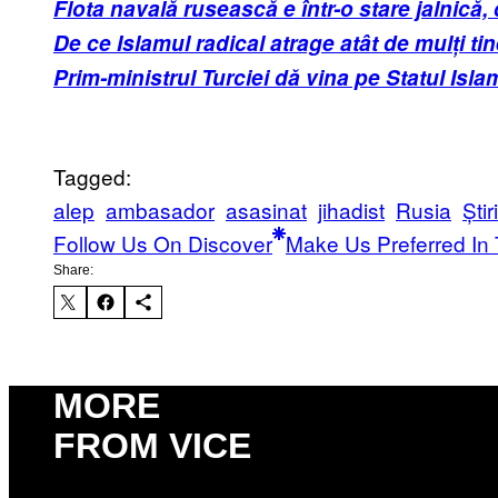
Flota navală rusească e într-o stare jalnică
De ce Islamul radical atrage atât de mulți tin
Prim-ministrul Turciei dă vina pe Statul Is
Tagged:
alep
ambasador
asasinat
jihadist
Rusia
Știri
Follow Us On Discover
Make Us Preferred In 
Share:
MORE
FROM VICE