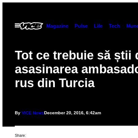
Skip
to
content
Open
Magazine
Pulse
Life
Tech
Munc
Menu
Tot ce trebuie să știi
asasinarea ambasado
rus din Turcia
By
VICE News
December 20, 2016, 6:42am
Share: