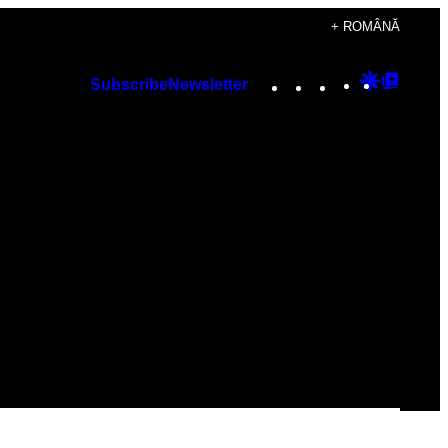
+ ROMÂNĂ
Instagram
TikTok
YouTube
Google
Googl
Subscribe
Newsletter
Discover
Top
Posts