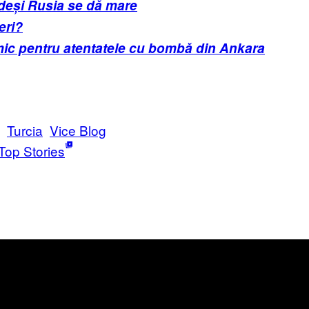
, deși Rusia se dă mare
eri?
lamic pentru atentatele cu bombă din Ankara
Turcia
Vice Blog
Top Stories