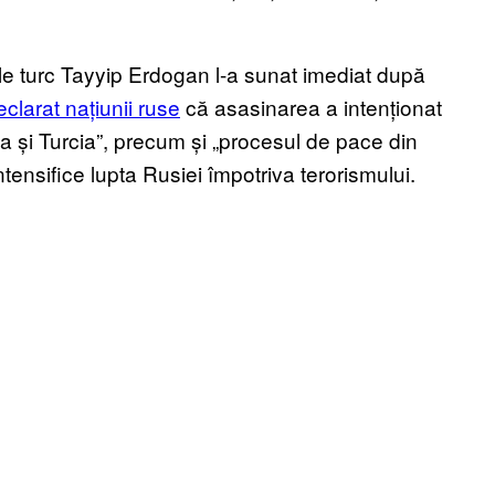
le turc Tayyip Erdogan l-a sunat imediat după
eclarat națiunii ruse
că asasinarea a intenționat
ia și Turcia”, precum și „procesul de pace din
ntensifice lupta Rusiei împotriva terorismului.