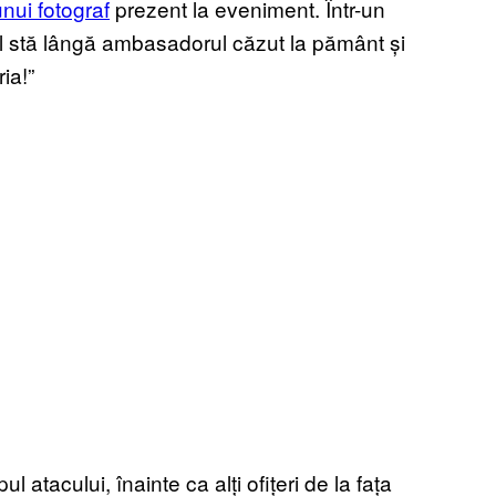
unui fotograf
prezent la eveniment. Într-un
rul stă lângă ambasadorul căzut la pământ și
ria!”
ul atacului, înainte ca alți ofițeri de la fața