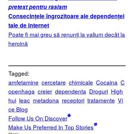
pretext pentru rasism
Consecințele îngrozitoare ale dependenței
tale de internet
Poate fi mai greu să renunți la valium decât la
heroină
Tagged:
amfetamine
cercetare
chimicale
Cocaina
C
openhaga
creier
dependenta
Droguri
High
hui
leac
metadona
receptori
tratamente
Vi
ce Blog
Follow Us On Discover
Make Us Preferred In Top Stories