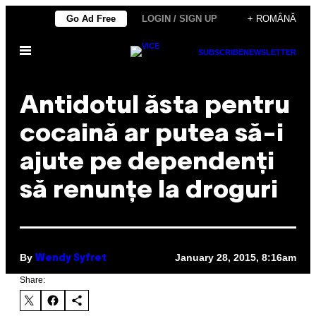
Skip
Go Ad Free
LOGIN / SIGN UP
+ ROMÂNĂ
to
Open
content
SUBSCRIBE
NEWSLETTER
Menu
Antidotul ăsta pentru
cocaină ar putea să-i
ajute pe dependenți
să renunțe la droguri
By
January 28, 2015, 8:16am
Wendy Syfret
Share: