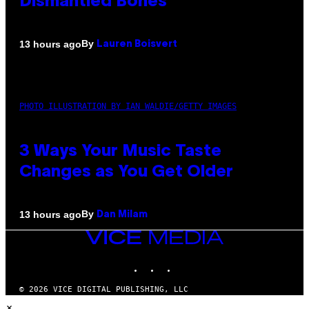
Dismantled Bones
By
13 hours ago
Lauren Boisvert
PHOTO ILLUSTRATION BY IAN WALDIE/GETTY IMAGES
3 Ways Your Music Taste
Changes as You Get Older
By
13 hours ago
Dan Milam
VICE
MEDIA
INSTAGRAM
TIKTOK
YOUTUBE
© 2026 VICE DIGITAL PUBLISHING, LLC
×