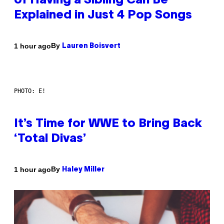
of Having a Sibling Can Be
Explained in Just 4 Pop Songs
By
1 hour ago
Lauren Boisvert
PHOTO: E!
It’s Time for WWE to Bring Back
‘Total Divas’
By
1 hour ago
Haley Miller