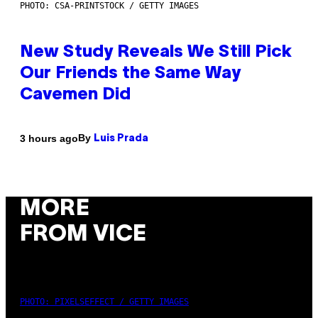
PHOTO: CSA-PRINTSTOCK / GETTY IMAGES
New Study Reveals We Still Pick
Our Friends the Same Way
Cavemen Did
By
3 hours ago
Luis Prada
MORE
FROM VICE
PHOTO: PIXELSEFFECT / GETTY IMAGES