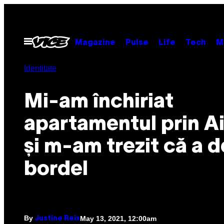
Skip
to
content
Open
Magazine
Pulse
Life
Tech
M
Menu
Identitate
Mi-am închiriat
apartamentul prin A
și m-am trezit că a d
bordel
By
May 13, 2021, 12:00am
Justine Reix