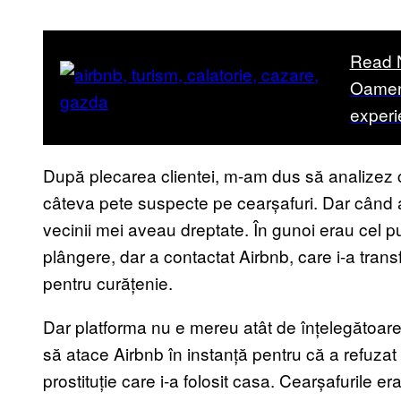
Read 
Oameni
experi
După plecarea clientei, m-am dus să analizez 
câteva pete suspecte pe cearșafuri. Dar când 
vecinii mei aveau dreptate. În gunoi erau cel 
plângere, dar a contactat Airbnb, care i-a trans
pentru curățenie.
Dar platforma nu e mereu atât de înțelegătoare
să atace Airbnb în instanță pentru că a refuzat
prostituție care i-a folosit casa. Cearșafurile e