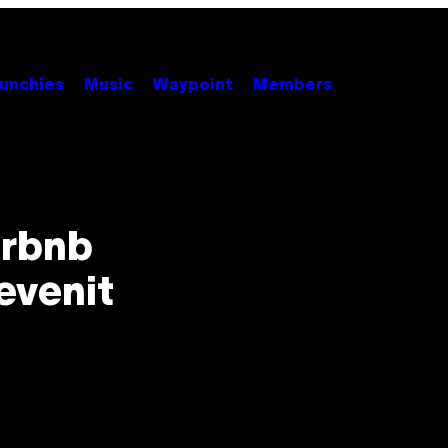
unchies
Music
Waypoint
Members
irbnb
evenit