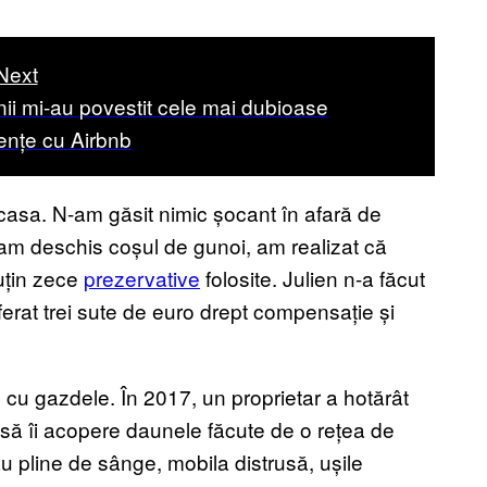
Next
i mi-au povestit cele mai dubioase
ențe cu Airbnb
casa. N-am găsit nimic șocant în afară de
am deschis coșul de gunoi, am realizat că
puțin zece
prezervative
folosite. Julien n-a făcut
ferat trei sute de euro drept compensație și
 cu gazdele. În 2017, un proprietar a hotărât
 să îi acopere daunele făcute de o rețea de
rau pline de sânge, mobila distrusă, ușile