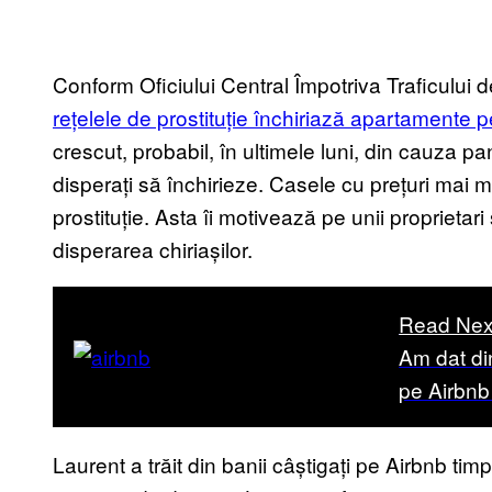
Conform Oficiului Central Împotriva Traficului d
rețelele de prostituție închiriază apartamente 
crescut, probabil, în ultimele luni, din cauza p
disperați să închirieze. Casele cu prețuri mai mic
prostituție. Asta îi motivează pe unii proprietar
disperarea chiriașilor.
Read Nex
Am dat di
pe Airbnb 
Laurent a trăit din banii câștigați pe Airbnb ti