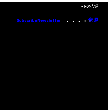
+ ROMÂNĂ
Instagram
TikTok
YouTube
Google
Goog
Subscribe
Newsletter
Discove
Top
Posts