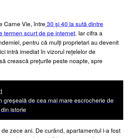
e Carne Vie, între
30 și 40 la sută dintre
pe termen scurt de pe internet
. Iar cifra a
andemiei, pentru că mulți proprietari au devenit
i intră imediat în vizorul rețelelor de
i să crească prețurile peste noapte, spre
t
n greșeală de cea mai mare escrocherie de
din istorie
mp de zece ani. De curând, apartamentul i-a fost