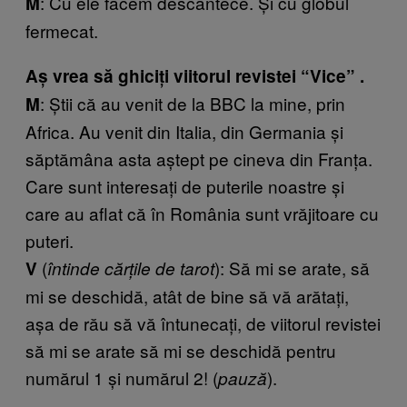
: Cu ele facem descântece. Și cu globul
M
fermecat.
Aș vrea să ghiciți viitorul revistei “Vice” .
: Știi că au venit de la BBC la mine, prin
M
Africa. Au venit din Italia, din Germania și
săptămâna asta aștept pe cineva din Franța.
Care sunt interesați de puterile noastre și
care au aflat că în România sunt vrăjitoare cu
puteri.
(
): Să mi se arate, să
V
întinde cărțile de tarot
mi se deschidă, atât de bine să vă arătați,
așa de rău să vă întunecați, de viitorul revistei
să mi se arate să mi se deschidă pentru
numărul 1 și numărul 2! (
).
pauză