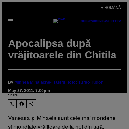
Skip
+ ROMÂNĂ
to
Open
content
SUBSCRIBE
NEWSLETTER
Menu
Apocalipsa după
vrăjitoarele din Chitila
By
Mihnea Mihalache-Fiastru, foto: Turbo Tudor
May 27, 2011, 7:00pm
Share:
Vanessa și Mihaela sunt cele mai mondene
și mondiale vrăjitoare de la noi din țară.