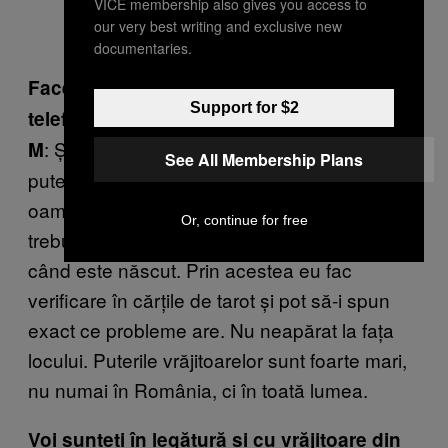
VICE membership also gives you access to
our very best writing and exclusive new
documentaries.
Faceți numai aici acasă sau faceți și prin
Support for $2
telefon, pe net ?
: Și de la distanță, pentru că o vrăjitoare cu
M
See All Membership Plans
puteri foarte mari poate să citească gândurile
oamenilor și din celălalt capăt al lumii. Îmi
Or, continue for free
trebuie: numele de botez, zodia, luna, anul și
când este născut. Prin acestea eu fac
verificare în cărțile de tarot și pot să-i spun
exact ce probleme are. Nu neapărat la fața
locului. Puterile vrăjitoarelor sunt foarte mari,
nu numai în România, ci în toată lumea.
Voi sunteți în legătură și cu vrăjitoare din