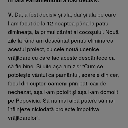
în fața Parlamentului a fost decisiv.
: Da, a fost decisiv și ăla, dar și ăla pe care
V
l-am făcut de la 12 noaptea până la patru
dimineața, la primul cântat al cocoșului. Nouă
zile la rând am descântat pentru eliminarea
acestui proiect, cu cele nouă ucenice,
vrăjitoare cu care fac aceste descântece ca
să fie bine. Și uite așa am zis: “Cum se
potolește vântul ca pamântul, soarele din cer,
focul din cuptor, oamenii prin pat, caii de
nechezat, așa l-am potolit și așa l-am domolit
pe Popoviciu. Să nu mai aibă putere să mai
înființeze niciodată proiecte împotriva
vrăjitoarelor”.