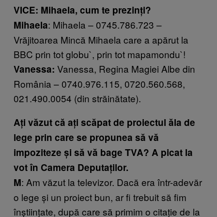
VICE: Mihaela, cum te prezinți?
: Mihaela – 0745.786.723 –
Mihaela
Vrăjitoarea Mincă Mihaela care a apărut la
BBC prin tot globu
`
, prin tot mapamondu
`!
Vanessa, Regina Magiei Albe din
Vanessa:
România – 0740.976.115, 0720.560.568,
021.490.0054 (din străinătate).
Ați văzut că ați scăpat de proiectul ăla de
lege prin care se propunea să vă
impoziteze și să vă bage TVA? A picat la
vot în Camera Deputaților.
: Am văzut la televizor. Dacă era într-adevăr
M
o lege și un proiect bun, ar fi trebuit să fim
înștiințate, după care să primim o citație de la