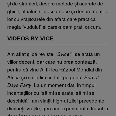
și de stranieri, despre metode și acarete de
ghicit, ritualuri și descântece și despre relațiile
lor cu vrăjitoarele din afară care practică
magia “vudului” și care-s cam praf, oricum.
VIDEOS BY VICE
Am aflat și că revistei “
i se arată un
Svice”
viitor decent, dar care nu prea contează,
pentru că vine Al III-lea Război Mondial din
Africa și o mierlim cu toții pe genu
`
End of
.
La un moment dat, în timpul
Days Party
incantațiilor cu “să mi se arate, să mi se
deschidă”, am simțit high-ul zilei precedente
dimineții vrăjite, gen am experimentat trasul la
descântec sau m-a luat de la ritual.