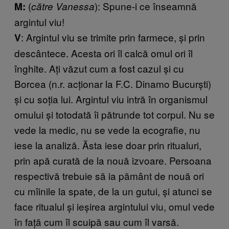
(
): Spune-i ce înseamnă
M:
către Vanessa
argintul viu!
: Argintul viu se trimite prin farmece, și prin
V
descântece. Acesta ori îl calcă omul ori îl
înghite. Ați văzut cum a fost cazul și cu
Borcea (n.r. acționar la F.C. Dinamo Bucurști)
și cu soția lui. Argintul viu intră în organismul
omului și totodată îi pătrunde tot corpul. Nu se
vede la medic, nu se vede la ecografie, nu
iese la analiză. Ăsta iese doar prin ritualuri,
prin apă curată de la nouă izvoare. Persoana
respectivă trebuie să ia pământ de nouă ori
cu mîinile la spate, de la un gutui, și atunci se
face ritualul și ieșirea argintului viu, omul vede
în față cum îl scuipă sau cum îl varsă.