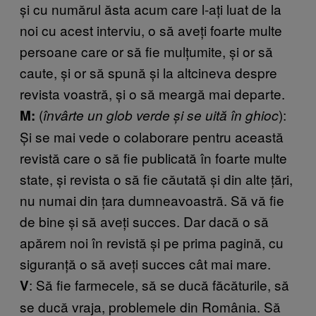
și cu numărul ăsta acum care l-ați luat de la
noi cu acest interviu, o să aveți foarte multe
persoane care or să fie mulțumite, și or să
caute, și or să spună și la altcineva despre
revista voastră, și o să meargă mai departe.
(
):
M:
învârte un glob verde și se uită în ghioc
Și se mai vede o colaborare pentru această
revistă care o să fie publicată în foarte multe
state, și revista o să fie căutată și din alte țări,
nu numai din țara dumneavoastră. Să vă fie
de bine și să aveți succes. Dar dacă o să
apărem noi în revistă și pe prima pagină, cu
siguranță o să aveți succes cât mai mare.
: Să fie farmecele, să se ducă făcăturile, să
V
se ducă vraja, problemele din România. Să