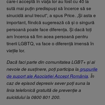
care-i acceptă în viața lor au fost cu 40 la
sută mai puțin predispuși să încerce să se
sinucidă anul trecut”, a spus Price. „Și asta e
important, fiindcă sugerează că și o singură
persoană poate face diferența. Și dacă toți
am încerca să fim acea persoană pentru
tinerii LGBTQ, va face o diferență imensă în
viețile lor.
Dacă faci parte din comunitatea LGBT+ și ai
nevoie de susținere, poți participa la
grupurile
de suport ale Asociației Accept România
. În
caz de episod depresiv sever poți suna la
linia telefonică gratuită de prevenție a
suicidului la 0800 801 200.