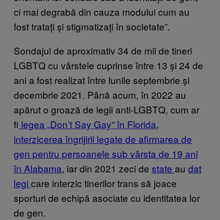
ci mai degrabă din cauza modului cum au
fost tratați și stigmatizați în societate”.
Sondajul de aproximativ 34 de mii de tineri
LGBTQ cu vârstele cuprinse între 13 și 24 de
ani a fost realizat între lunile septembrie și
decembrie 2021. Până acum, în 2022 au
apărut o groază de legii anti-LGBTQ, cum ar
fi
legea „Don’t Say Gay” în Florida
,
interzicerea îngrijirii legate de afirmarea de
gen pentru persoanele sub vârsta de 19 ani
în Alabama
, iar din 2021 zeci de
state
au
dat
legi
care interzic tinerilor trans să joace
sporturi de echipă asociate cu identitatea lor
de gen.