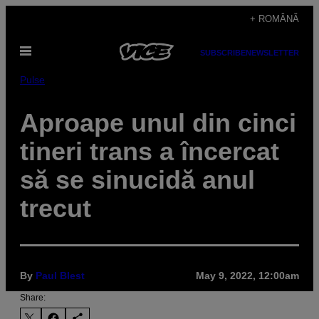
Skip
+ ROMÂNĂ
to
Open
content
SUBSCRIBE
NEWSLETTER
Menu
Pulse
Aproape unul din cinci
tineri trans a încercat
să se sinucidă anul
trecut
By
Paul Blest
May 9, 2022, 12:00am
Share: