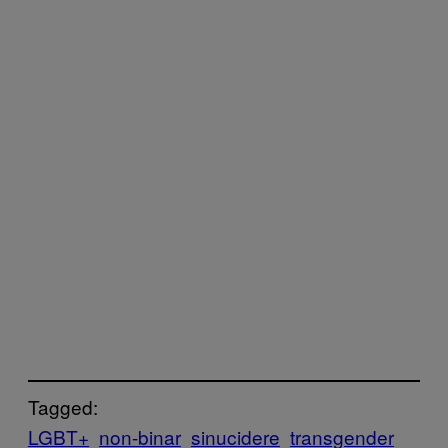
Tagged:
LGBT+
non-binar
sinucidere
transgender