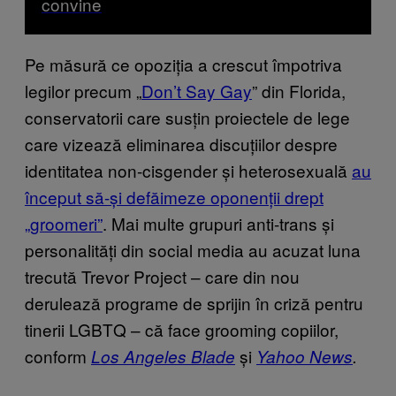
convine
Pe măsură ce opoziția a crescut împotriva
legilor precum „
Don’t Say Gay
” din Florida,
conservatorii care susțin proiectele de lege
care vizează eliminarea discuțiilor despre
identitatea non-cisgender și heterosexuală
au
început să-și defăimeze oponenții drept
„groomeri”
. Mai multe grupuri anti-trans și
personalități din social media au acuzat luna
trecută Trevor Project – care din nou
derulează programe de sprijin în criză pentru
tinerii LGBTQ – că face grooming copiilor,
conform
și
Los Angeles Blade
Yahoo News
.