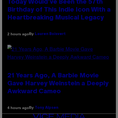
Today Would’ve Been the 57th
Birthday of This Indie Icon With a
Heartbreaking Musical Legacy
By
2 hours ago
Lauren Boisvert
21 Years Ago, A Barbie Movie
Gave Harvey Weinstein a Deeply
Awkward Cameo
By
4 hours ago
Tony Alpsen
VICE