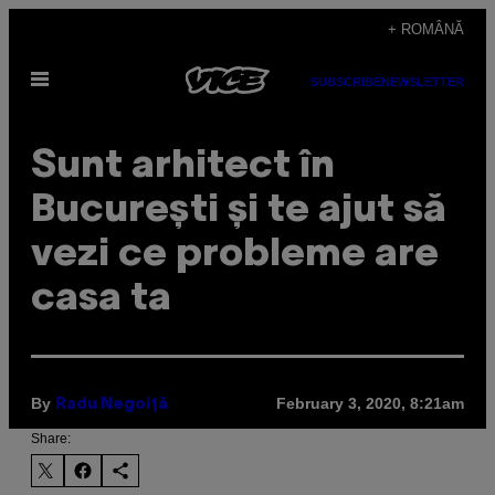
Skip
+ ROMÂNĂ
to
Open
content
SUBSCRIBE
NEWSLETTER
Menu
Sunt arhitect în
București și te ajut să
vezi ce probleme are
casa ta
By
February 3, 2020, 8:21am
Radu Negoiță
Share: