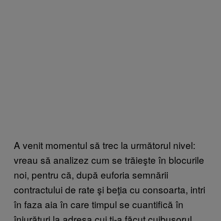
A venit momentul să trec la următorul nivel:
vreau să analizez cum se trăieşte în blocurile
noi, pentru că, după euforia semnării
contractului de rate şi beţia cu consoarta, intri
în faza aia în care timpul se cuantifică în
înjurături la adresa cui ţi-a făcut cuibuşorul