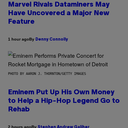
Marvel Rivals Dataminers May
Have Uncovered a Major New
Feature
By
1 hour ago
Denny Connolly
PHOTO BY AARON J. THORNTON/GETTY IMAGES
Eminem Put Up His Own Money
to Help a Hip-Hop Legend Go to
Rehab
By
2 hours ago
Stephen Andrew Galiher