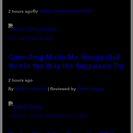
By
2 hours ago
Adam Christopher Smith
NICK STOCKTON FOR VICE
Cann 0mg Made Me Happy (But
Not In the Way It’s Supposed To)
2 hours ago
By
| Reviewed by
Nick Stockton
Ysolt Usigan
(PHOTO BY LEX VAN ROSSEN/MAI/REDFERNS)