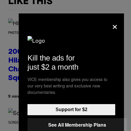
LIKE THIS
×
PHOTO BY EMMA MCINTYRE/GETTY IMAGES FOR SIRIUSXM
2000s Nostalgia Overload:
Kill the ads for
Hilary Duff Brings Good
just $2 a month
Charlotte on Stage at Madison
Square Garden
VICE membership also gives you access to
our very best writing and exclusive new
documentaries.
By
9 minutes ago
Dan Milam
Support for $2
SCREENSHOT: UBISOFT
See All Membership Plans