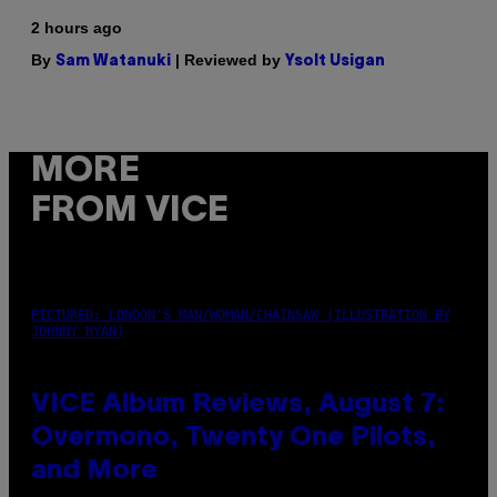
2 hours ago
By
| Reviewed by
Sam Watanuki
Ysolt Usigan
MORE
FROM VICE
PICTURED: LONDON'S MAN/WOMAN/CHAINSAW (ILLUSTRATION BY
JOHNNY RYAN)
VICE Album Reviews, August 7:
Overmono, Twenty One Pilots,
and More