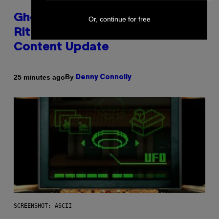
Ghost Recon Wildlands: Last
Or, continue for free
Rites Delivers Major Free
Content Update
By
25 minutes ago
Denny Connolly
SCREENSHOT: ASCII