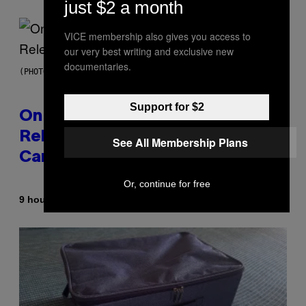
just $2 a month
VICE membership also gives you access to
our very best writing and exclusive new
documentaries.
(PHOTO BY GARY GERSHOFF/WIREIMAGE)
Support for $2
On This Day 13 Years Ago, Drake
Released the Best Song of His
See All Membership Plans
Career
Or, continue for free
By
9 hours ago
Caleb Catlin