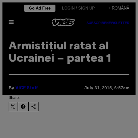
Skip
Go Ad Free
LOGIN / SIGN UP
+ ROMÂNĂ
to
Open
content
SUBSCRIBE
NEWSLETTER
Menu
Armistițiul ratat al
Ucrainei – partea 1
By
July 31, 2015, 6:57am
VICE Staff
Share: