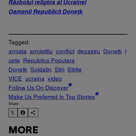
Războiul religios al Ucrainei
Oamenii Republicii Donețk
Tagged:
armata
armistitiu
conflict
dezastru
Doneţk
l
upte
Republica Populara
Donetk
Soldatin
Știri
Știrile
VICE
ucraina
video
Follow Us On Discover
Make Us Preferred In Top Stories
Share:
MORE