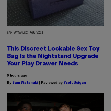
SAM WATANUKI FOR VICE
This Discreet Lockable Sex Toy
Bag Is the Nightstand Upgrade
Your Play Drawer Needs
9 hours ago
By
| Reviewed by
Sam Watanuki
Ysolt Usigan