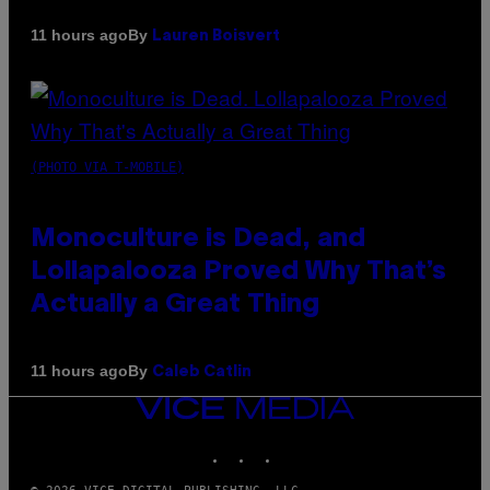
By
11 hours ago
Lauren Boisvert
(PHOTO VIA T-MOBILE)
Monoculture is Dead, and
Lollapalooza Proved Why That’s
Actually a Great Thing
By
11 hours ago
Caleb Catlin
VICE
MEDIA
INSTAGRAM
TIKTOK
YOUTUBE