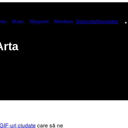
ies
Music
Waypoint
Members
Subscribe
Newsletter
Arta
GIF-uri ciudate
care să ne