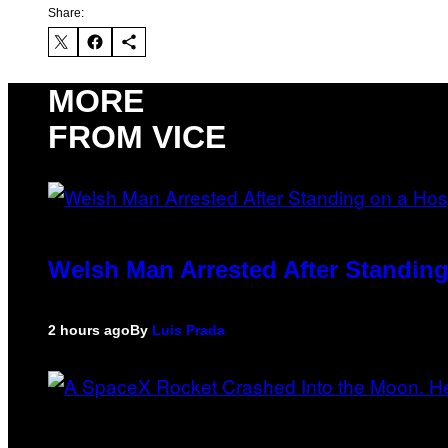
Share:
MORE
FROM VICE
Welsh Man Arrested After Standing
2 hours ago
By
Luis Prada