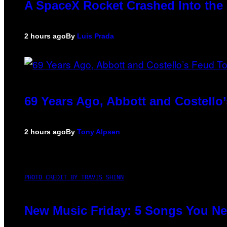
A SpaceX Rocket Crashed Into the 
2 hours ago
By
Luis Prada
69 Years Ago, Abbott and Costell
2 hours ago
By
Tony Alpsen
PHOTO CREDIT BY TRAVIS SHINN
New Music Friday: 5 Songs You Nee