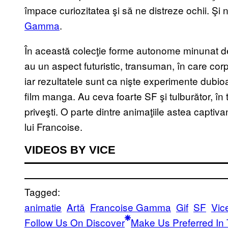
împace curiozitatea şi să ne distreze ochii. Şi 
Gamma
.
În această colecţie forme autonome minunat de 
au un aspect futuristic, transuman, în care corpu
iar rezultatele sunt ca nişte experimente dubi
film manga. Au ceva foarte SF şi tulburător, î
priveşti. O parte dintre animaţiile astea captivan
lui Francoise.
VIDEOS BY VICE
Tagged:
animatie
Artă
Francoise Gamma
Gif
SF
Vic
Follow Us On Discover
Make Us Preferred In 