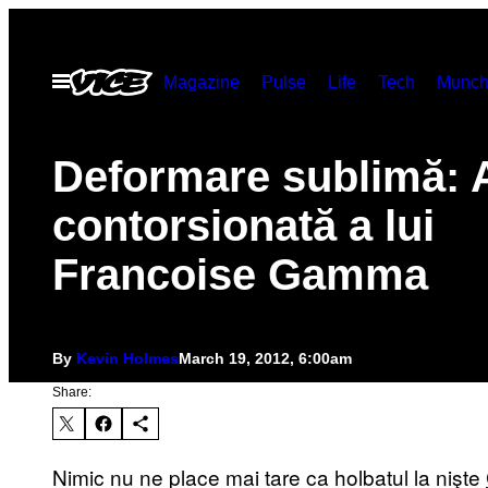
Skip
to
Open
Magazine
Pulse
Life
Tech
Munch
content
Menu
Deformare sublimă: 
contorsionată a lui
Francoise Gamma
By
Kevin Holmes
March 19, 2012, 6:00am
Share:
Nimic nu ne place mai tare ca holbatul la nişte