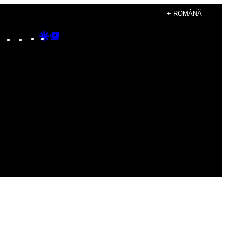
+ ROMÂNĂ
Instagram
TikTok
YouTube
Google
Google
Discover
Top
Posts