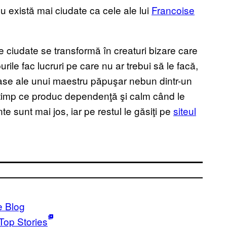
nu există mai ciudate ca cele ale lui
Francoise
ciudate se transformă în creaturi bizare care
rile fac lucruri pe care nu ar trebui să le facă,
oase ale unui maestru păpuşar nebun dintr-un
n timp ce produc dependenţă şi calm când le
te sunt mai jos, iar pe restul le găsiţi pe
siteul
e Blog
Top Stories