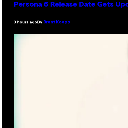
Persona 6 Release Date Gets Upd
By
3 hours ago
Brent Koepp