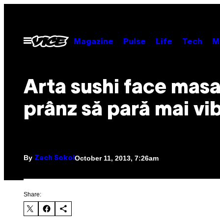
Skip
to
content
Open
Magazine
Pulse
Life
Tech
M
Menu
Arta sushi face mas
prânz să pară mai vi
By
October 11, 2013, 7:26am
Zach Sokol
Share: