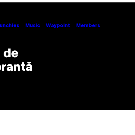
unchies
Music
Waypoint
Members
a de
brantă