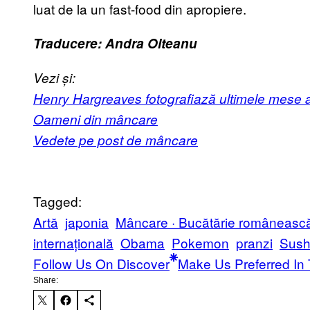
luat de la un fast-food din apropiere.
Traducere: Andra Olteanu
Vezi și:
Henry Hargreaves fotografiază ultimele mese a
Oameni din mâncare
Vedete pe post de mâncare
Tagged:
Artă
japonia
Mâncare · Bucătărie românească
internațională
Obama
Pokemon
pranzi
Sush
Follow Us On Discover
Make Us Preferred In 
Share: