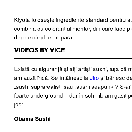
Kiyota folosește ingrediente standard pentru su
combină cu colorant alimentar, din care face pis
din ele când le prepară.
VIDEOS BY VICE
Există cu siguranță și alți artiști sushi, așa c
am auzit încă. Se întâlnesc la
Jiro
și bârfesc de
„sushi suprarealist” sau „sushi seapunk”? S-ar
foarte underground – dar în schimb am găsit pe
jos:
Obama Sushi