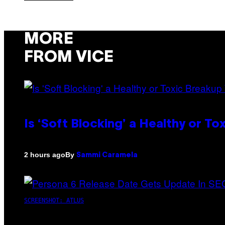
MORE
FROM VICE
Is ‘Soft Blocking’ a Healthy or T
By
2 hours ago
Sammi Caramela
SCREENSHOT: ATLUS