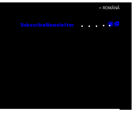
+ ROMÂNĂ
Instagram
TikTok
YouTube
Google
Goog
Subscribe
Newsletter
Discove
Top
Posts