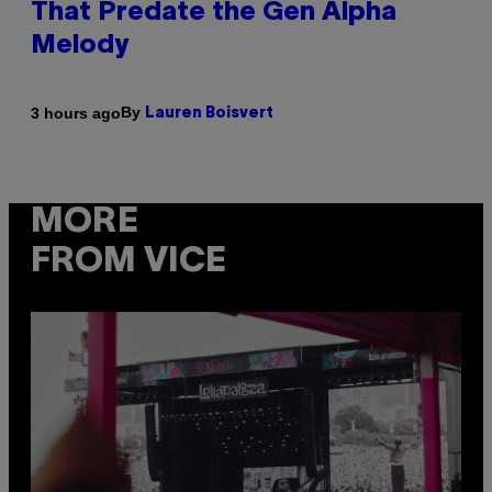
That Predate the Gen Alpha
Melody
By
3 hours ago
Lauren Boisvert
MORE
FROM VICE