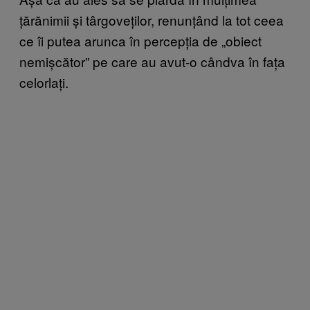
țărănimii și târgoveților, renunțând la tot ceea
ce îi putea arunca în percepția de „obiect
nemișcător” pe care au avut-o cândva în fața
celorlați.