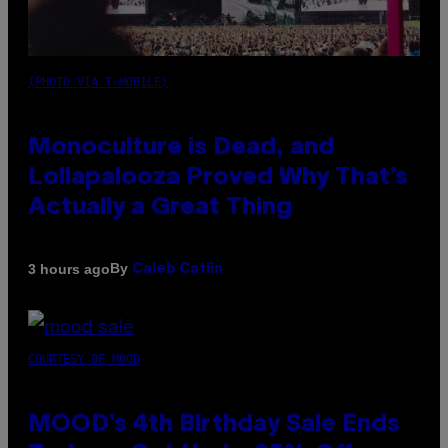
(PHOTO VIA T-MOBILE)
Monoculture is Dead, and
Lollapalooza Proved Why That’s
Actually a Great Thing
By
3 hours ago
Caleb Catlin
COURTESY OF MOOD
MOOD’s 4th Birthday Sale Ends