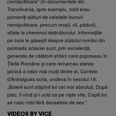
nemișcătoare” (în documentele din
Transilvania, spre exemplu, robii erau
pomeniți alături de celelalte bunuri
nemișcătoare, precum moșii, vii, păduri),
aflate la cheremul deținătorului. Informațiile
pe care le găsești despre statutul romilor din
perioada sclaviei sunt, prin excelență,
generate de călătorii străini care poposeau în
Țările Române și care remarcau starea
jalnică a celor mai mulți dintre ei. Contele
d’Antraigues scria, undeva în secolul 18:
„Boierii sunt stăpînii lor cei mai absoluți. După
plac, îi vînd și-i ucid ca pe niște vite. Copiii lor
se nasc robi fără deosebire de sex.”
VIDEOS BY VICE