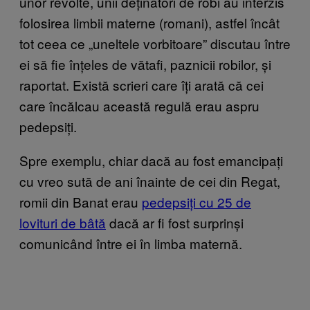
unor revolte, unii deținători de robi au interzis
folosirea limbii materne (romani), astfel încât
tot ceea ce „uneltele vorbitoare” discutau între
ei să fie înțeles de vătafi, paznicii robilor, și
raportat. Există scrieri care îți arată că cei
care încălcau această regulă erau aspru
pedepsiți.
Spre exemplu, chiar dacă au fost emancipați
cu vreo sută de ani înainte de cei din Regat,
romii din Banat erau
pedepsiți cu 25 de
lovituri de bâtă
dacă ar fi fost surprinși
comunicând între ei în limba maternă.