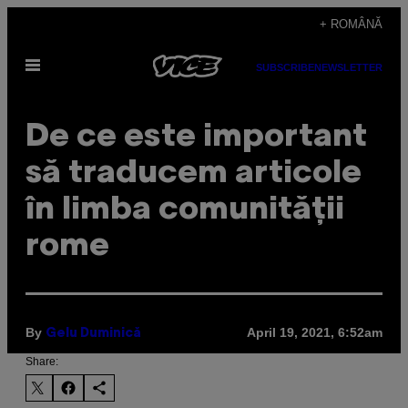
Skip
+ ROMÂNĂ
to
Open
content
SUBSCRIBE
NEWSLETTER
Menu
De ce este important
să traducem articole
în limba comunității
rome
By
April 19, 2021, 6:52am
Gelu Duminică
Share: