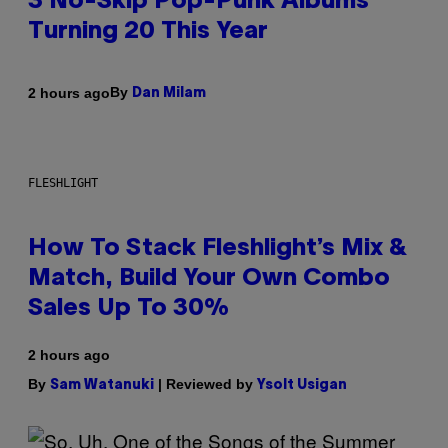
3 No-Skip Pop-Punk Albums
Turning 20 This Year
By
2 hours ago
Dan Milam
FLESHLIGHT
How To Stack Fleshlight’s Mix &
Match, Build Your Own Combo
Sales Up To 30%
2 hours ago
By
| Reviewed by
Sam Watanuki
Ysolt Usigan