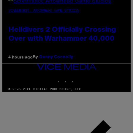
SCREENSHOT: ARROWHEAD GAME STUDIOS
Helldivers 2 Officially Crossing
Over with Warhammer 40,000
By
4 hours ago
Denny Connolly
VICE
MEDIA
INSTAGRAM
TIKTOK
YOUTUBE
© 2026 VICE DIGITAL PUBLISHING, LLC