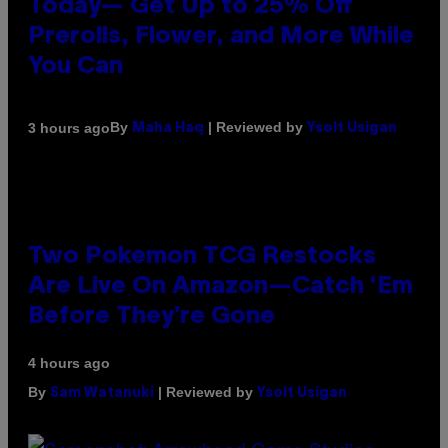
Today— Get Up to 25% Off
Prerolls, Flower, and More While
You Can
By
| Reviewed by
3 hours ago
Maha Haq
Ysolt Usigan
Two Pokemon TCG Restocks
Are Live On Amazon—Catch ‘Em
Before They’re Gone
4 hours ago
By
| Reviewed by
Sam Watanuki
Ysolt Usigan