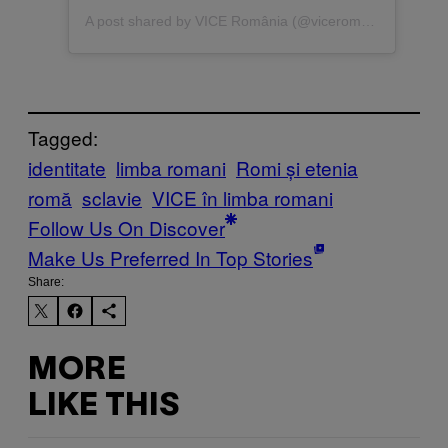
A post shared by VICE România (@viceromania)
Tagged:
identitate
limba romani
Romi și etenia
romă
sclavie
VICE în limba romani
Follow Us On Discover
Make Us Preferred In Top Stories
Share:
MORE
LIKE THIS