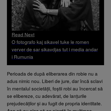
Read Next
O fotografo kaj sikavel tuke le romen
verver de sar sikavdjas tut i media andar
i Rumunia
Perioada de după eliberarea din robie nu a
adus nimic nou. Liberi de jure, dar încă sclavi
în mentalul societății, foștii robi au încercat să
se elibereze, cu adevărat, de lanțurile
prejudecăților și au fugit de propria identitate.
Așa că au ales să se piardă în mulțimea