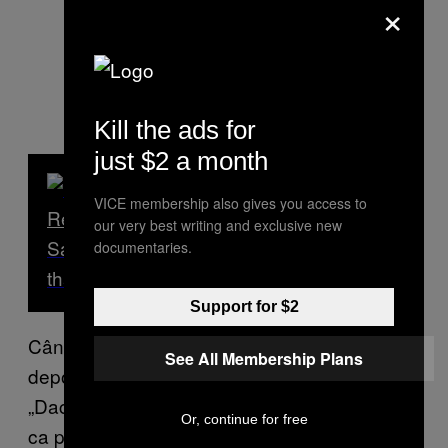
×
Kill the ads for
just $2 a month
VICE membership also gives you access to
Read Next
our very best writing and exclusive new
Sar areslo o alav „tzigan” andi Rumunia
documentaries.
thaj soske sas paruvdo le alavesa „rom”
Support for $2
Când ne-am mărit, și când teama de
See All Membership Plans
deportare s-a estompat, glumea cu noi:
„Dacă vine Antonescu din nou, voi o să muriți
Or, continue for free
ca proștii, că numai romi nu mai sunteți!”.