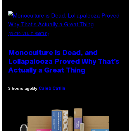
(PHOTO VIA T-MOBILE)
Monoculture is Dead, and
Lollapalooza Proved Why That’s
Actually a Great Thing
By
3 hours ago
Caleb Catlin