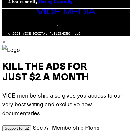
By
4 hours ago
Denny Connolly
VICE
MEDIA
INSTAGRAM
TIKTOK
YOUTUBE
© 2026 VICE DIGITAL PUBLISHING, LLC
×
KILL THE ADS FOR
JUST $2 A MONTH
VICE membership also gives you access to our
very best writing and exclusive new
documentaries.
See All Membership Plans
Support for $2