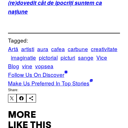
(re)dovedit cât de ipocriți suntem ca
națiune
Tagged:
Artă
artisti
aura
cafea
carbune
creativitate
imaginatie
pictorial
picturi
sange
Vice
Blog
vine
vopsea
Follow Us On Discover
Make Us Preferred In Top Stories
Share:
MORE
LIKE THIS