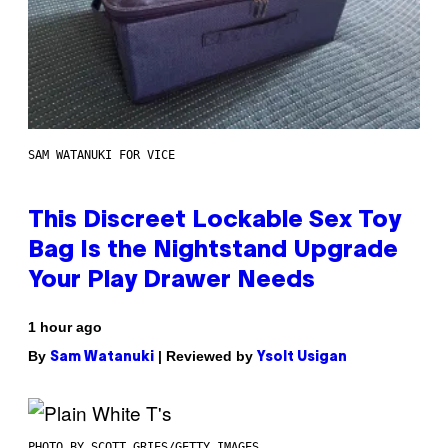
SAM WATANUKI FOR VICE
This Discreet Lockable Sex Toy
Bag Is the Nightstand Upgrade
Your Play Drawer Needs
1 hour ago
By
| Reviewed by
Sam Watanuki
Ysolt Usigan
PHOTO BY SCOTT GRIES/GETTY IMAGES