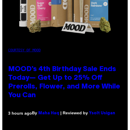
COURTESY OF MOOD
MOOD’s 4th Birthday Sale Ends
Today— Get Up to 25% Off
Prerolls, Flower, and More While
You Can
By
| Reviewed by
3 hours ago
Maha Haq
Ysolt Usigan