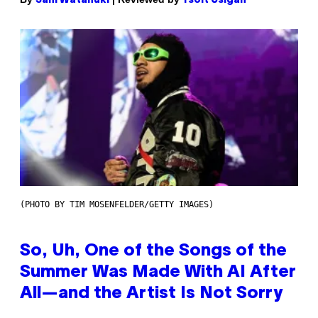
Sam Watanuki
Ysolt Usigan
(PHOTO BY TIM MOSENFELDER/GETTY IMAGES)
So, Uh, One of the Songs of the
Summer Was Made With AI After
All—and the Artist Is Not Sorry