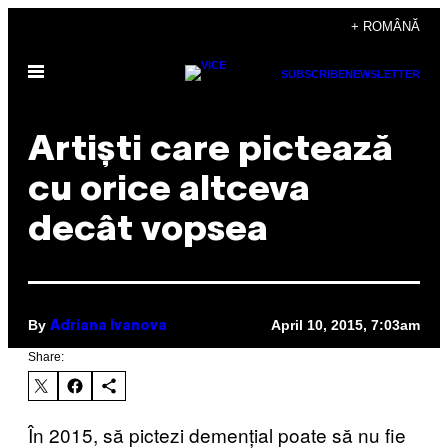
Skip
+ ROMÂNĂ
to
Open
content
SUBSCRIBE
NEWSLETTER
Menu
Artiști care pictează
cu orice altceva
decât vopsea
By
April 10, 2015, 7:03am
Adriana Ivanova
Share:
În 2015, să pictezi demențial poate să nu fie