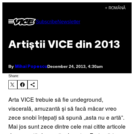
Skip
+ ROMÂNĂ
to
Open
Subscribe
Newsletter
content
Menu
Artiștii VICE din 2013
By
December 24, 2013, 4:30am
Mihai Popescu
Share:
Arta VICE trebuie să fie undeground,
viscerală, amuzantă și să facă măcar vreo
zece snobi înțepați să spună „asta nu e artă”.
Mai jos sunt zece dintre cele mai citite articole