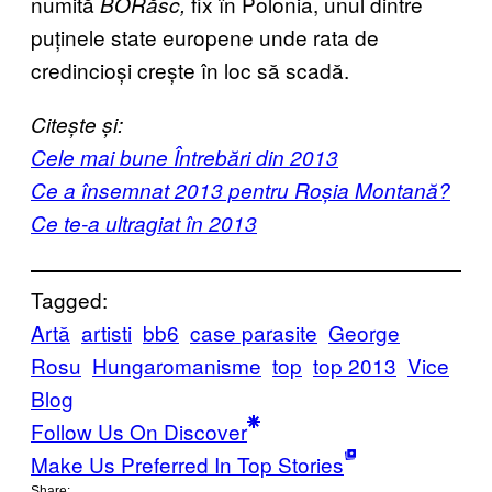
numită
fix în Polonia, unul dintre
BORăsc,
puținele state europene unde rata de
credincioși crește în loc să scadă.
Citește și:
Cele mai bune Întrebări din 2013
Ce a însemnat 2013 pentru Roșia Montană?
Ce te-a ultragiat în 2013
Tagged:
Artă
artisti
bb6
case parasite
George
Rosu
Hungaromanisme
top
top 2013
Vice
Blog
Follow Us On Discover
Make Us Preferred In Top Stories
Share: