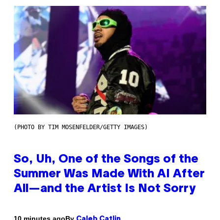
(PHOTO BY TIM MOSENFELDER/GETTY IMAGES)
So, Uh, One of the Songs of the
Summer Was Made With AI After
All—and the Artist Is Not Sorry
By
10 minutes ago
Caleb Catlin