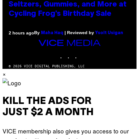
Seltzers, Gummies, and More at
Cycling Frog’s Birthday Sale
By
| Reviewed by
2 hours ago
Maha Haq
Ysolt Usigan
VICE
MEDIA
INSTAGRAM
TIKTOK
YOUTUBE
© 2026 VICE DIGITAL PUBLISHING, LLC
×
KILL THE ADS FOR
JUST $2 A MONTH
VICE membership also gives you access to our