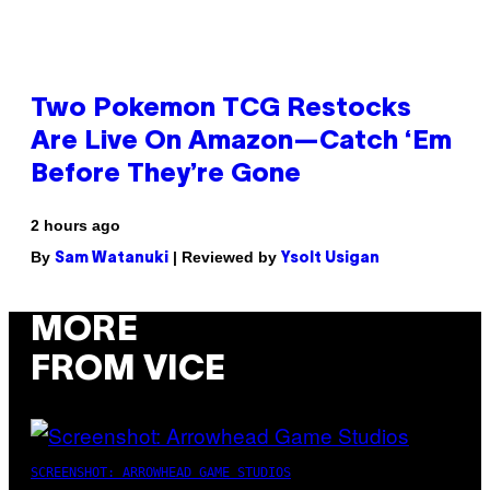
Two Pokemon TCG Restocks
Are Live On Amazon—Catch ‘Em
Before They’re Gone
2 hours ago
By
| Reviewed by
Sam Watanuki
Ysolt Usigan
MORE
FROM VICE
SCREENSHOT: ARROWHEAD GAME STUDIOS