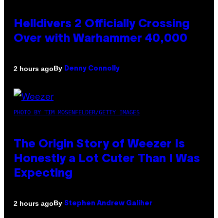
Helldivers 2 Officially Crossing
Over with Warhammer 40,000
By
2 hours ago
Denny Connolly
PHOTO BY TIM MOSENFELDER/GETTY IMAGES
The Origin Story of Weezer Is
Honestly a Lot Cuter Than I Was
Expecting
By
2 hours ago
Stephen Andrew Galiher