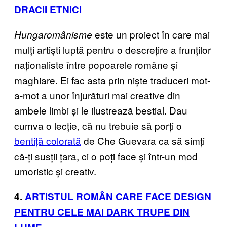
DRACII ETNICI
este un proiect în care mai
Hungaromânisme
mulți artiști luptă pentru o descrețire a frunților
naționaliste între popoarele române și
maghiare. Ei fac asta prin niște traduceri mot-
a-mot a unor înjurături mai creative din
ambele limbi și le ilustrează bestial. Dau
cumva o lecție, că nu trebuie să porți o
bentiță colorată
de Che Guevara ca să simți
că-ți susții țara, ci o poți face și într-un mod
umoristic și creativ.
4.
ARTISTUL ROMÂN CARE FACE DESIGN
PENTRU CELE MAI DARK TRUPE DIN