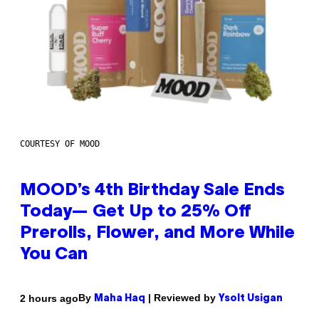
COURTESY OF MOOD
MOOD’s 4th Birthday Sale Ends
Today— Get Up to 25% Off
Prerolls, Flower, and More While
You Can
By
| Reviewed by
2 hours ago
Maha Haq
Ysolt Usigan