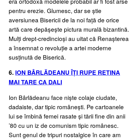
era ortodoxă modelele probabil ar fi fost arse
pentru erezie. Glumesc, dar se știe
aversiunea Bisericii de la noi față de orice
artă care depășește pictura murală bizantină.
Mulți drept-credincioși au uitat că Renașterea
a însemnat o revoluție a artei moderne
susținută de Biserică.
6.
ION BÂRLĂDEANU ÎȚI RUPE RETINA
MAI TARE CA DALI
Ion Bârlădeanu face niște colaje ciudate,
dadaiste, dar tipic românești. Pe cartoanele
lui se îmbină femei rasate și tării fine din anii
’80 cu un iz de comunism tipic românesc.
Sunt genul de tripuri nostalgice în care am