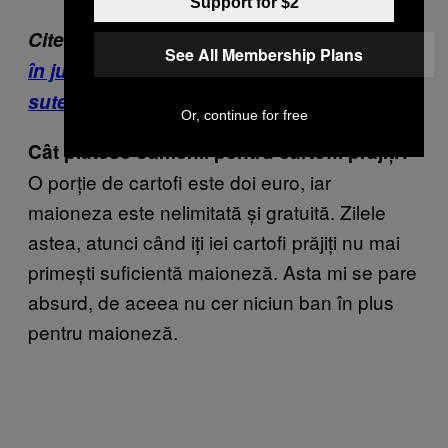
Support for $2
Citește și:
Cum am făcut sos de spaghete
See All Membership Plans
în jungla amazoniană și am câștigat două
sute de mii de dolari
Or, continue for free
Cât plătesc oamenii pentru cartofii prăjiți?
O porție de cartofi este doi euro, iar
maioneza este nelimitată și gratuită. Zilele
astea, atunci când iți iei cartofi prăjiți nu mai
primești suficientă maioneză. Asta mi se pare
absurd, de aceea nu cer niciun ban în plus
pentru maioneză.