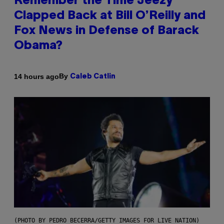
Remember the Time Jeezy
Clapped Back at Bill O’Reilly and
Fox News in Defense of Barack
Obama?
By
14 hours ago
Caleb Catlin
(PHOTO BY PEDRO BECERRA/GETTY IMAGES FOR LIVE NATION)