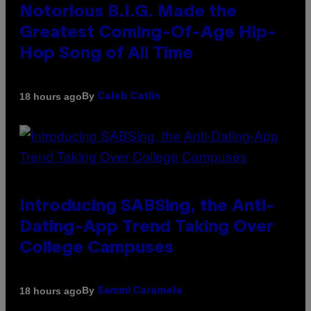
Notorious B.I.G. Made the
Greatest Coming-Of-Age Hip-
Hop Song of All Time
By
18 hours ago
Caleb Catlin
Introducing SABSing, the Anti-
Dating-App Trend Taking Over
College Campuses
By
18 hours ago
Sammi Caramela