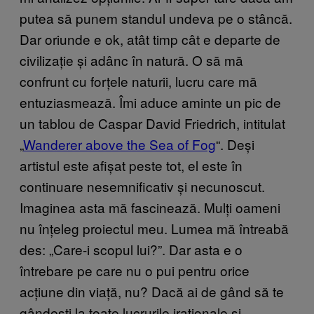
putea să punem standul undeva pe o stâncă.
Dar oriunde e ok, atât timp cât e departe de
civilizație și adânc în natură. O să mă
confrunt cu forțele naturii, lucru care mă
entuziasmează. Îmi aduce aminte un pic de
un tablou de Caspar David Friedrich, intitulat
„
Wanderer above the Sea of Fog
“. Deși
artistul este afișat peste tot, el este în
continuare nesemnificativ și necunoscut.
Imaginea asta mă fascinează. Mulți oameni
nu înțeleg proiectul meu. Lumea mă întreabă
des: „Care-i scopul lui?”. Dar asta e o
întrebare pe care nu o pui pentru orice
acțiune din viață, nu? Dacă ai de gând să te
gândești la toate lucrurile iraționale și