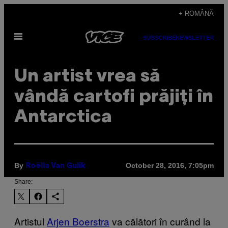
Skip
+ ROMÂNĂ
to
Open
content
SUBSCRIBE
NEWSLETTER
Menu
Un artist vrea să
vândă cartofi prăjiți în
Antarctica
By
October 28, 2016, 7:05pm
Roëlla Van Gulik
Share:
Artistul
Arjen Boerstra
va călători în curând la