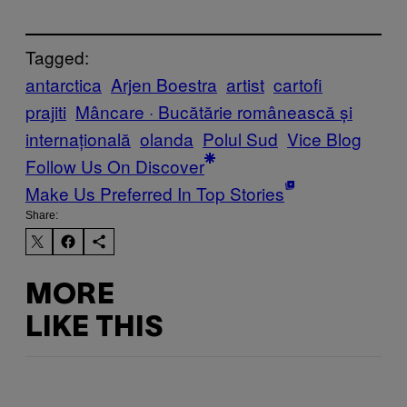
Tagged:
antarctica
Arjen Boestra
artist
cartofi
prajiti
Mâncare · Bucătărie românească și
internațională
olanda
Polul Sud
Vice Blog
Follow Us On Discover
Make Us Preferred In Top Stories
Share:
MORE
LIKE THIS