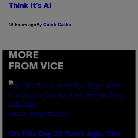
Think It’s AI
By
16 hours ago
Caleb Catlin
MORE
FROM VICE
(PHOTO BY NITRO/GETTY IMAGES)
On This Day 32 Years Ago, The