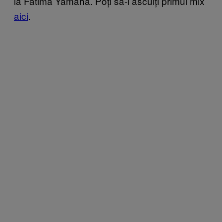
la Fatima Yamaha. Poți să-i asculți primul mix
aici
.