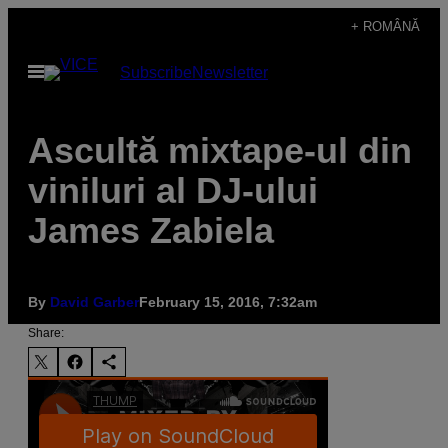
Skip
+ ROMÂNĂ
to
Open
Subscribe
Newsletter
content
Menu
Ascultă mixtape-ul din
viniluri al DJ-ului
James Zabiela
By
David Garber
February 15, 2016, 7:32am
Share: