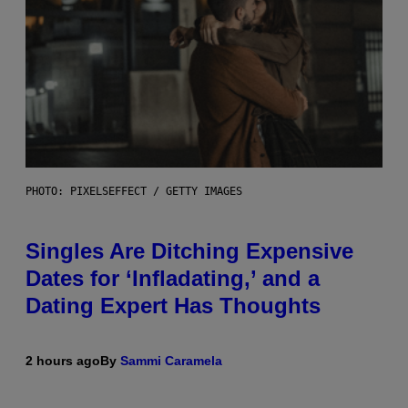
PHOTO: PIXELSEFFECT / GETTY IMAGES
Singles Are Ditching Expensive
Dates for ‘Infladating,’ and a
Dating Expert Has Thoughts
2 hours ago
By
Sammi Caramela