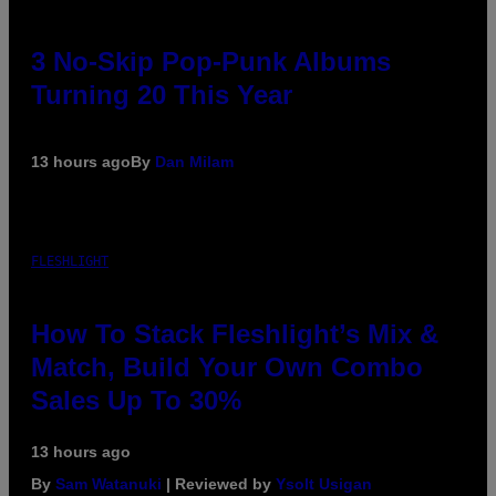
3 No-Skip Pop-Punk Albums
Turning 20 This Year
13 hours ago
By
Dan Milam
FLESHLIGHT
How To Stack Fleshlight’s Mix &
Match, Build Your Own Combo
Sales Up To 30%
13 hours ago
By
Sam Watanuki
| Reviewed by
Ysolt Usigan