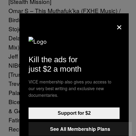
[Stealth Mission]
Omar S – This Muthafuk’ka (FXHE Music) /
Birdman – The Critic
×
Stojche – Codex 2 [DMK]
Delano Smith – A Tale of Two Cities (Efdemin
Mix)
Jeff Rushin – Infiltrate [ON Records]
Kill the ads for
NIBC – Love Lesson (Hans Berg Remix)
just $2 a month
[Trunkfunk]
VICE membership also gives you access to
Trevino – Eclipse [Klockworks]
our very best writing and exclusive new
Palace – Codex [Hot Haus]
documentaries.
Bicep & Hammer – I Believe / Planets Come
& Go
Support for $2
Fatima Yamaha – What’s a Girl To Do [D1
Recordings]
See All Membership Plans