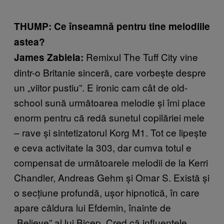
THUMP: Ce înseamnă pentru tine melodiile
astea?
Remixul The Tuff City vine
James Zabiela:
dintr-o Britanie sinceră, care vorbește despre
un „viitor pustiu”. E ironic cam cât de old-
school sună următoarea melodie și îmi place
enorm pentru că redă sunetul copilăriei mele
– rave și sintetizatorul Korg M1. Tot ce lipește
e ceva activitate la 303, dar cumva totul e
compensat de următoarele melodii de la Kerri
Chandler, Andreas Gehm și Omar S. Există și
o secțiune profundă, ușor hipnotică, în care
apare căldura lui Efdemin, înainte de
„Believe” al lui Bicep. Cred că influențele