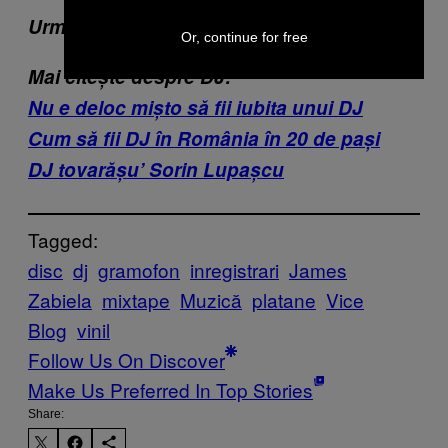
Urmărește VICE pe Facebook
Or, continue for free
Mai citește despre DJ:
Nu e deloc mișto să fii iubita unui DJ
Cum să fii DJ în România în 20 de pași
DJ tovarășu’ Sorin Lupașcu
Tagged:
disc
dj
gramofon
inregistrari
James
Zabiela
mixtape
Muzică
platane
Vice
Blog
vinil
Follow Us On Discover
Make Us Preferred In Top Stories
Share: