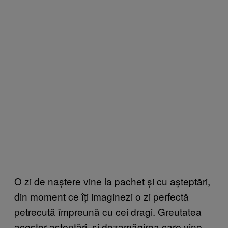
O zi de naștere vine la pachet și cu așteptări,
din moment ce îți imaginezi o zi perfectă
petrecută împreună cu cei dragi. Greutatea
acestor așteptări, și dezamăgirea care vine