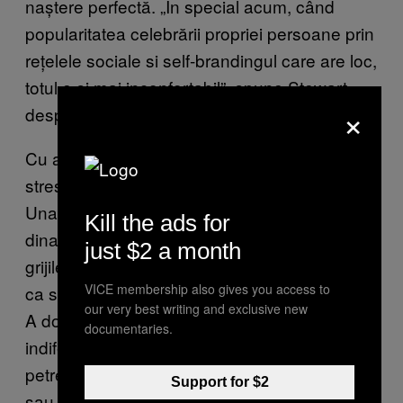
naștere perfectă. „În special acum, când
popularitatea celebrării propriei persoane prin
rețelele sociale si self-brandingul care are loc,
totul e si mai inconfortabil”, spune Stewart
×
despre experiența sa.
Cu ajutorul câtorva strategii poți să gestionezi
stresul zilei de naștere, spune Shankman.
Una din ele este să te gândești la eveniment
Kill the ads for
dinainte și să-ți scrii gândurile, așteptările și
just $2 a month
grijile. Să pui gândurile astea în cuvinte ajută
VICE membership also gives you access to
ca să ajustezi modul cum te raportezi la asta.
our very best writing and exclusive new
A doua ar fi să eviți singurătatea de ziua ta,
documentaries.
indiferent cât de antisocial te simți. Să-ți
petreci timpul cu oamenii în care ai încredere
Support for $2
sau pe care îi iubești te poate ajuta să faci