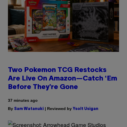
Two Pokemon TCG Restocks
Are Live On Amazon—Catch ‘Em
Before They’re Gone
37 minutes ago
By
| Reviewed by
Sam Watanuki
Ysolt Usigan