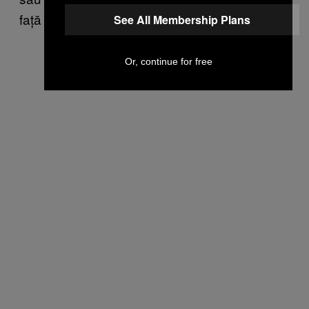
față zilei – sau chiar să te bucuri de ea.
See All Membership Plans
Or, continue for free