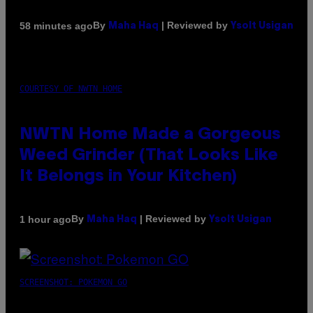
By
| Reviewed by
58 minutes ago
Maha Haq
Ysolt Usigan
COURTESY OF NWTN HOME
NWTN Home Made a Gorgeous
Weed Grinder (That Looks Like
It Belongs in Your Kitchen)
By
| Reviewed by
1 hour ago
Maha Haq
Ysolt Usigan
SCREENSHOT: POKEMON GO