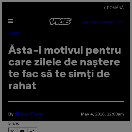
Skip
+ ROMÂNĂ
to
Open
content
SUBSCRIBE
NEWSLETTER
Menu
Health
Ăsta-i motivul pentru
care zilele de naștere
te fac să te simți de
rahat
By
May 4, 2018, 12:00am
Abigail Fagan
Share: