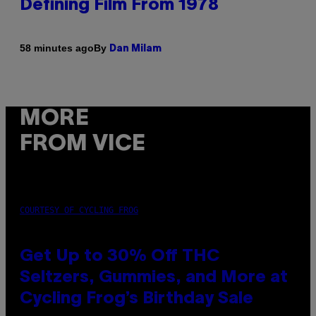
Defining Film From 1978
By
58 minutes ago
Dan Milam
MORE
FROM VICE
COURTESY OF CYCLING FROG
Get Up to 30% Off THC
Seltzers, Gummies, and More at
Cycling Frog’s Birthday Sale