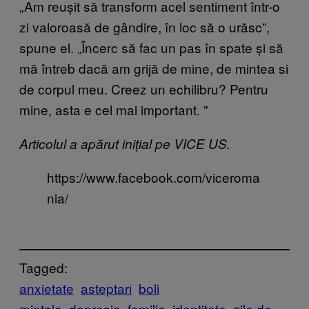
„Am reușit să transform acel sentiment într-o
zi valoroasă de gândire, în loc să o urăsc”,
spune el. „Încerc să fac un pas în spate și să
mă întreb dacă am grijă de mine, de mintea si
de corpul meu. Creez un echilibru? Pentru
mine, asta e cel mai important. ”
Articolul a apărut inițial pe VICE US.
https://www.facebook.com/viceroma
nia/
Tagged:
anxietate
asteptari
boli
mintale
depresia
familie
identitate
zile de